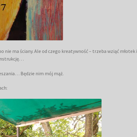
 bo nie ma ściany. Ale od czego kreatywność – trzeba wziąć młotek 
onstrukcję…
eszania… Będzie nim mój mąż.
ach: