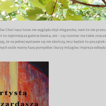
w. Choć nasz taras nie wygląda zbyt elegancko, nam to nie prze
st to najmniejsza galeria świata, ale – czy rozmiar ma takie znac
ję, że na jednej wystawie się nie skończy, lecz będzie to począte
ionych osób mamy fazę pomysłów i burzy mózgów. Impreza odbędzie