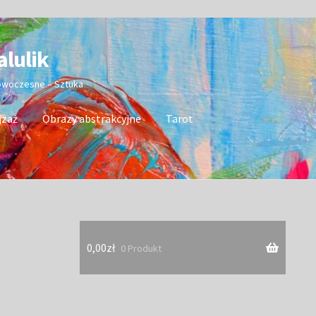
alulik
nowoczesne – Sztuka
jzaż
Obrazy abstrakcyjne
Tarot
0,00
zł
0 Produkt