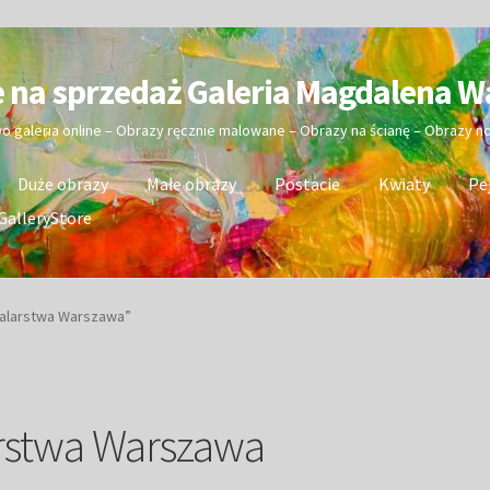
e na sprzedaż Galeria Magdalena W
wo galeria online – Obrazy ręcznie malowane – Obrazy na ścianę – Obrazy 
Duże obrazy
Małe obrazy
Postacie
Kwiaty
Pe
GalleryStore
alarstwa Warszawa”
rstwa Warszawa