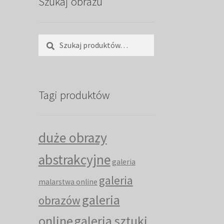
Szukaj obrazu
Szukaj:
Szukaj
Tagi produktów
duże obrazy
abstrakcyjne
galeria
galeria
malarstwa online
galeria
obrazów
online
galeria sztuki