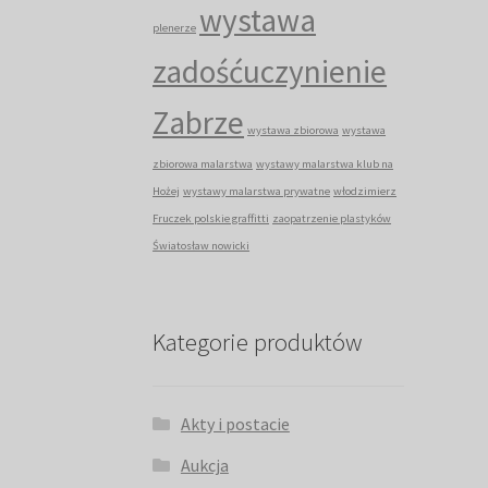
wystawa
plenerze
zadośćuczynienie
Zabrze
wystawa zbiorowa
wystawa
zbiorowa malarstwa
wystawy malarstwa klub na
Hożej
wystawy malarstwa prywatne
włodzimierz
Fruczek polskie graffitti
zaopatrzenie plastyków
Światosław nowicki
Kategorie produktów
Akty i postacie
Aukcja