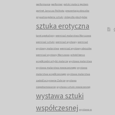
performance
performer
polski malarz gestem
portret Janusza Palikota
prezentacja obrazów
prywatna galeria sztuki
sklep dla plastyków
sztuka erotyczna
tarot apokalipsy
wernisaż malarstwa Warszawa
wernisaż sztuki
wernisaż wystawy
wernisaż
wystawy malarstwa
wernisaż wystawy obrazów
wernisaż wystawy Warszawa
witold berus
współcześni artyści malarze
wystawa malarstwa
wystawa malarstwa nowoczesnego
wystawa
malarstwa współczesnego
wystawa malarstwa
zadośćuczynienie Zabrze
wystawa
niepohamowanie
wystawa sztuki nowoczesnej
wystawa sztuki
współczesnej
wystawa w