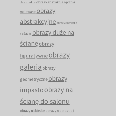
obrazy abstrakcja ręcznie
obraz turkus
obrazy
malowane
abstrakcyjne
obrazy czerwone
obrazy duże na
na ścianę
ścianę
obrazy
obrazy
figuratywne
galeria
obrazy
obrazy
geometryczne
obrazy na
impasto
ścianę do salonu
obrazy niebieskie i
obrazy niebieskie