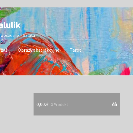
alulik
nowoczesne – Sztuka
jzaż
Obrazy abstrakcyjne
Tarot
0,00
zł
0 Produkt