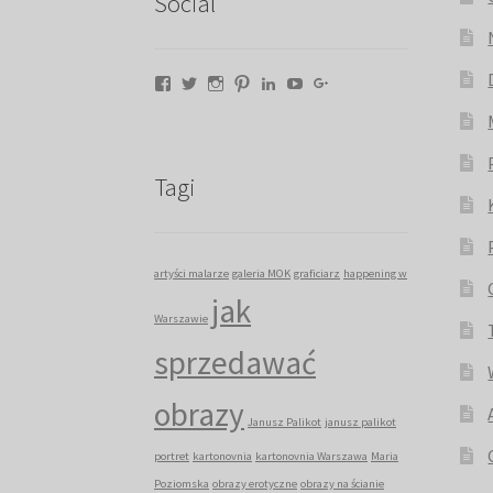
Social
Facebook
Twitter
Instagram
Pinterest
LinkedIn
YouTube
Google+
Tagi
artyści malarze
galeria MOK
graficiarz
happening w
jak
Warszawie
sprzedawać
obrazy
Janusz Palikot
janusz palikot
portret
kartonovnia
kartonovnia Warszawa
Maria
Poziomska
obrazy erotyczne
obrazy na ścianie