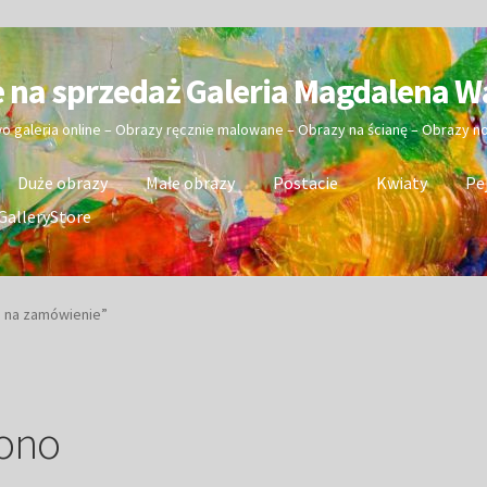
e na sprzedaż Galeria Magdalena W
wo galeria online – Obrazy ręcznie malowane – Obrazy na ścianę – Obrazy 
Duże obrazy
Małe obrazy
Postacie
Kwiaty
Pe
GalleryStore
a na zamówienie”
iono