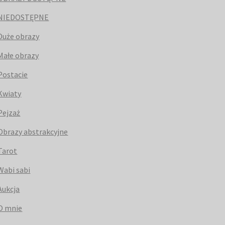
NIEDOSTĘPNE
Duże obrazy
Małe obrazy
Postacie
Kwiaty
Pejzaż
Obrazy abstrakcyjne
Tarot
Wabi sabi
Aukcja
O mnie