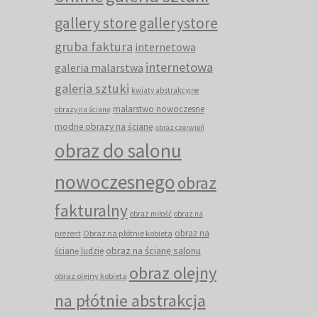
gallery store
gallerystore
gruba faktura
internetowa
internetowa
galeria malarstwa
galeria sztuki
kwiaty abstrakcyjne
malarstwo nowoczesne
obrazy na ścianę
modne obrazy na ścianę
obraz czerwień
obraz do salonu
nowoczesnego
obraz
fakturalny
obraz miłość
obraz na
obraz na
Obraz na płótnie kobieta
prezent
obraz na ścianę salonu
ścianę ludzie
obraz olejny
obraz olejny kobieta
na płótnie abstrakcja