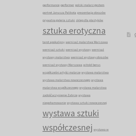
performance
performer
polski malarz gestem
portret Janusza Palikota
prezentacja obrazów
prywatna galeria sztuki
sklep dla plastyków
sztuka erotyczna
tarot apokalipsy
wernisaż malarstwa Warszawa
wernisaż sztuki
wernisaż wystawy
wernisaż
wystawy malarstwa
wernisaż wystawy obrazów
wernisaż wystawy Warszawa
witold berus
współcześni artyści malarze
wystawa malarstwa
wystawa malarstwa nowoczesnego
wystawa
malarstwa współczesnego
wystawa malarstwa
zadośćuczynienie Zabrze
wystawa
niepohamowanie
wystawa sztuki nowoczesnej
wystawa sztuki
współczesnej
wystawa w