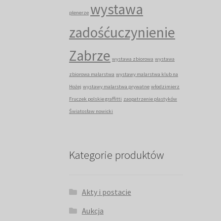
wystawa
plenerze
zadośćuczynienie
Zabrze
wystawa zbiorowa
wystawa
zbiorowa malarstwa
wystawy malarstwa klub na
Hożej
wystawy malarstwa prywatne
włodzimierz
Fruczek polskie graffitti
zaopatrzenie plastyków
Światosław nowicki
Kategorie produktów
Akty i postacie
Aukcja