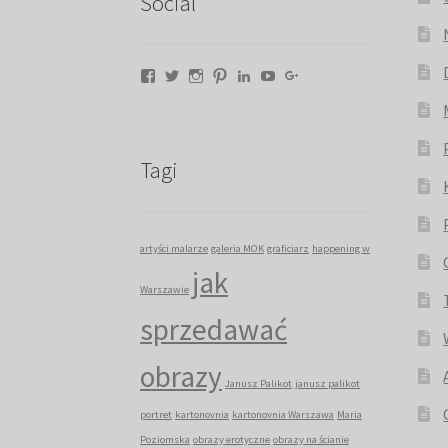
Social
Facebook
Twitter
Instagram
Pinterest
LinkedIn
YouTube
Google+
Tagi
artyści malarze
galeria MOK
graficiarz
happening w
jak
Warszawie
sprzedawać
obrazy
Janusz Palikot
janusz palikot
portret
kartonovnia
kartonovnia Warszawa
Maria
Poziomska
obrazy erotyczne
obrazy na ścianie