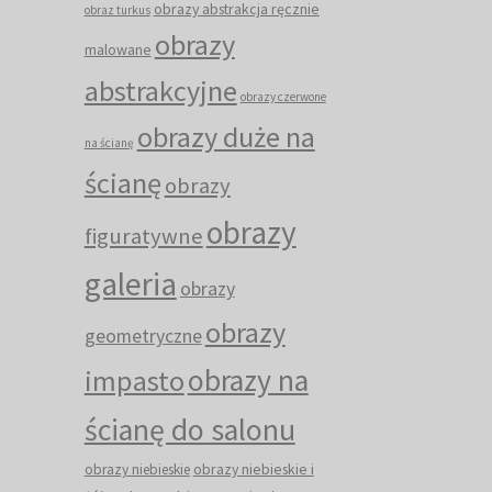
obrazy abstrakcja ręcznie
obraz turkus
obrazy
malowane
abstrakcyjne
obrazy czerwone
obrazy duże na
na ścianę
ścianę
obrazy
obrazy
figuratywne
galeria
obrazy
obrazy
geometryczne
obrazy na
impasto
ścianę do salonu
obrazy niebieskie i
obrazy niebieskie