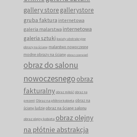
gallery store
gallerystore
gruba faktura
internetowa
internetowa
galeria malarstwa
galeria sztuki
kwiaty abstrakcyjne
malarstwo nowoczesne
obrazy na ścianę
modne obrazy na ścianę
obraz czerwień
obraz do salonu
nowoczesnego
obraz
fakturalny
obraz miłość
obraz na
obraz na
Obraz na płótnie kobieta
prezent
obraz na ścianę salonu
ścianę ludzie
obraz olejny
obraz olejny kobieta
na płótnie abstrakcja