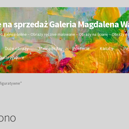
e na sprzedaż Galeria Magdalena W
wo galeria online – Obrazy ręcznie malowane – Obrazy na ścianę – Obrazy 
Duże obrazy
Małe obrazy
Postacie
Kwiaty
Pe
GalleryStore
figuratywne”
iono