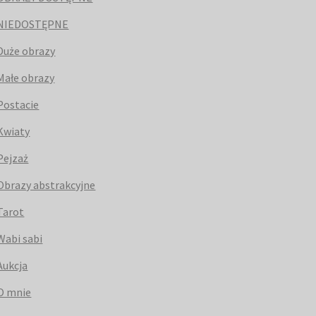
NIEDOSTĘPNE
Duże obrazy
Małe obrazy
Postacie
Kwiaty
Pejzaż
Obrazy abstrakcyjne
Tarot
Wabi sabi
Aukcja
O mnie