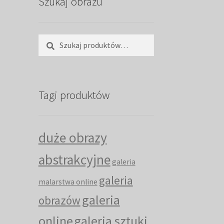
Szukaj obrazu
Szukaj:
Szukaj
Tagi produktów
duże obrazy
abstrakcyjne
galeria
galeria
malarstwa online
galeria
obrazów
online
galeria sztuki