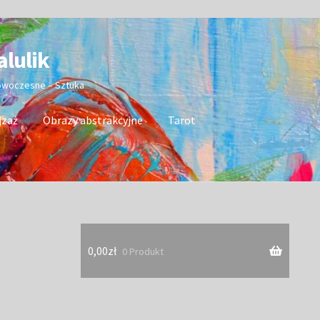
alulik
nowoczesne – Sztuka
jzaż
Obrazy abstrakcyjne
Tarot
0,00
zł
0 Produkt