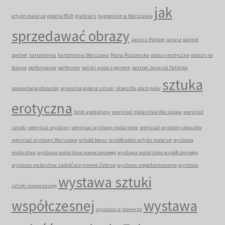
jak
artyści malarze
galeria MOK
graficiarz
happening w Warszawie
sprzedawać obrazy
Janusz Palikot
janusz palikot
portret
kartonovnia
kartonovnia Warszawa
Maria Poziomska
obrazy erotyczne
obrazy na
ścianie
performance
performer
polski malarz gestem
portret Janusza Palikota
sztuka
prezentacja obrazów
prywatna galeria sztuki
sklep dla plastyków
erotyczna
tarot apokalipsy
wernisaż malarstwa Warszawa
wernisaż
sztuki
wernisaż wystawy
wernisaż wystawy malarstwa
wernisaż wystawy obrazów
wernisaż wystawy Warszawa
witold berus
współcześni artyści malarze
wystawa
malarstwa
wystawa malarstwa nowoczesnego
wystawa malarstwa współczesnego
wystawa malarstwa zadośćuczynienie Zabrze
wystawa niepohamowanie
wystawa
wystawa sztuki
sztuki nowoczesnej
współczesnej
wystawa
wystawa w plenerze