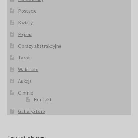
Postacie
Kwiaty
Pejzaż
Obrazy abstrakcyjne
Tarot
Wabi sabi
Aukcja
O mnie
Kontakt
GalleryStore