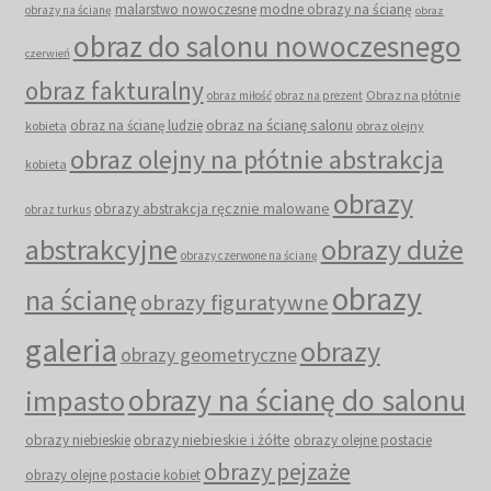
malarstwo nowoczesne
modne obrazy na ścianę
obrazy na ścianę
obraz
obraz do salonu nowoczesnego
czerwień
obraz fakturalny
Obraz na płótnie
obraz miłość
obraz na prezent
obraz na ścianę salonu
obraz na ścianę ludzie
kobieta
obraz olejny
obraz olejny na płótnie abstrakcja
kobieta
obrazy
obrazy abstrakcja ręcznie malowane
obraz turkus
abstrakcyjne
obrazy duże
obrazy czerwone na ścianę
obrazy
na ścianę
obrazy figuratywne
galeria
obrazy
obrazy geometryczne
obrazy na ścianę do salonu
impasto
obrazy niebieskie i żółte
obrazy niebieskie
obrazy olejne postacie
obrazy pejzaże
obrazy olejne postacie kobiet