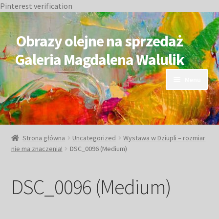
Pinterest verification
Przejdź
Przejdź
do
do
Obrazy olejne na sprzedaż
nawigacji
treści
Galeria Magdalena Walulik
Menu
OBRAZY DOSTĘPNE
NIEDOSTĘPNE
Strona główna
Uncategorized
Wystawa w Dziupli – rozmiar
nie ma znaczenia!
DSC_0096 (Medium)
Duże obrazy
DSC_0096 (Medium)
Małe obrazy
Postacie