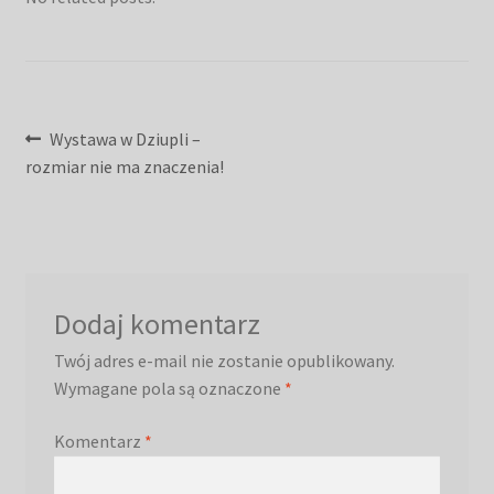
Nawigacja
Poprzedni
Wystawa w Dziupli –
wpis:
rozmiar nie ma znaczenia!
wpisu
Dodaj komentarz
Twój adres e-mail nie zostanie opublikowany.
Wymagane pola są oznaczone
*
Komentarz
*