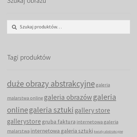
Szukaj obrazu
Szukaj:
Szukaj
Tagi produktów
duże obrazy abstrakcyjne
galeria
galeria
galeria obrazów
malarstwa online
online
galeria sztuki
gallery store
gallerystore
gruba faktura
internetowa galeria
internetowa galeria sztuki
malarstwa
kwiaty abstrakcyjne