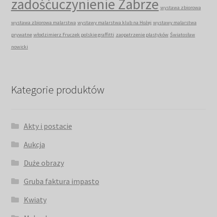
zadośćuczynienie Zabrze
wystawa zbiorowa
wystawa zbiorowa malarstwa
wystawy malarstwa klub na Hożej
wystawy malarstwa
prywatne
włodzimierz Fruczek polskie graffitti
zaopatrzenie plastyków
Światosław
nowicki
Kategorie produktów
Akty i postacie
Aukcja
Duże obrazy
Gruba faktura impasto
Kwiaty