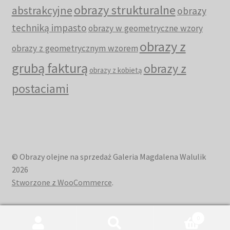
obrazy strukturalne
abstrakcyjne
obrazy
techniką impasto
obrazy w geometryczne wzory
obrazy z
obrazy z geometrycznym wzorem
grubą fakturą
obrazy z
obrazy z kobietą
postaciami
© Obrazy olejne na sprzedaż Galeria Magdalena Walulik
2026
Stworzone z WooCommerce
.
0
Szukaj:
Szukaj