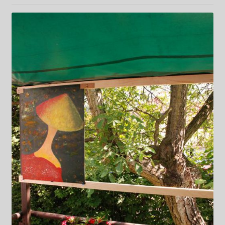
Kwiaty
Pejzaż
Obrazy abstrakcyjne
Tarot
Wabi sabi
Aukcja
Rozwiń
O mnie
menu
potomn
GalleryStore