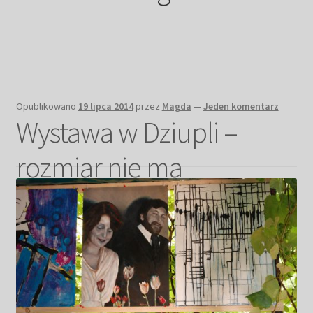
Kwiaty
Pejzaż
Obrazy abstrakcyjne
Opublikowano
19 lipca 2014
przez
Magda
—
Jeden komentarz
Wystawa w Dziupli –
Tarot
rozmiar nie ma
Wabi sabi
znaczenia!
Aukcja
Rozwiń
O mnie
menu
potomn
GalleryStore