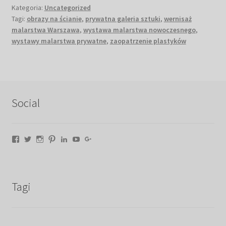
Kategoria:
Uncategorized
Tagi:
obrazy na ścianie
,
prywatna galeria sztuki
,
wernisaż
malarstwa Warszawa
,
wystawa malarstwa nowoczesnego
,
wystawy malarstwa prywatne
,
zaopatrzenie plastyków
Social
Facebook
Twitter
Instagram
Pinterest
LinkedIn
YouTube
Google+
Tagi