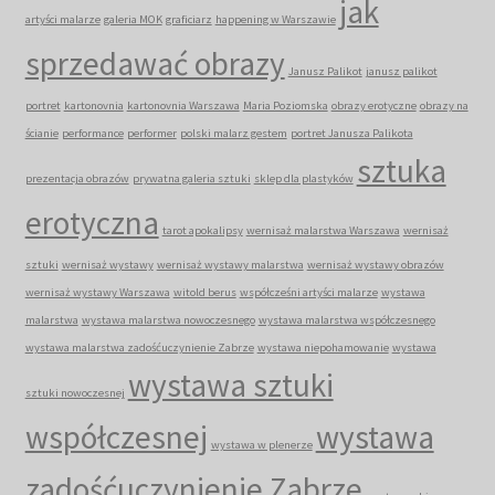
jak
artyści malarze
galeria MOK
graficiarz
happening w Warszawie
sprzedawać obrazy
Janusz Palikot
janusz palikot
portret
kartonovnia
kartonovnia Warszawa
Maria Poziomska
obrazy erotyczne
obrazy na
ścianie
performance
performer
polski malarz gestem
portret Janusza Palikota
sztuka
prezentacja obrazów
prywatna galeria sztuki
sklep dla plastyków
erotyczna
tarot apokalipsy
wernisaż malarstwa Warszawa
wernisaż
sztuki
wernisaż wystawy
wernisaż wystawy malarstwa
wernisaż wystawy obrazów
wernisaż wystawy Warszawa
witold berus
współcześni artyści malarze
wystawa
malarstwa
wystawa malarstwa nowoczesnego
wystawa malarstwa współczesnego
wystawa malarstwa zadośćuczynienie Zabrze
wystawa niepohamowanie
wystawa
wystawa sztuki
sztuki nowoczesnej
współczesnej
wystawa
wystawa w plenerze
zadośćuczynienie Zabrze