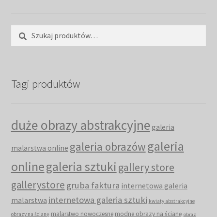
Szukaj:
Szukaj
Tagi produktów
duże obrazy abstrakcyjne
galeria
galeria
galeria obrazów
malarstwa online
online
galeria sztuki
gallery store
gallerystore
gruba faktura
internetowa galeria
internetowa galeria sztuki
malarstwa
kwiaty abstrakcyjne
malarstwo nowoczesne
modne obrazy na ścianę
obrazy na ścianę
obraz