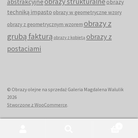
obrazy strukturalne
abstrakcyjne
obrazy
techniką impasto
obrazy w geometryczne wzory
obrazy z
obrazy z geometrycznym wzorem
grubą fakturą
obrazy z
obrazy z kobietą
postaciami
© Obrazy olejne na sprzedaż Galeria Magdalena Walulik
2026
Stworzone z WooCommerce
.
0
Szukaj:
Szukaj