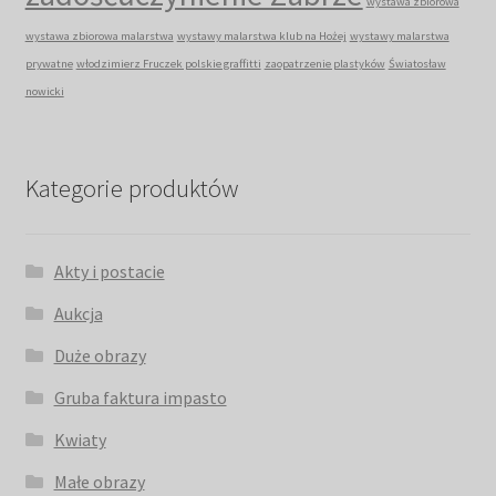
wystawa zbiorowa
wystawa zbiorowa malarstwa
wystawy malarstwa klub na Hożej
wystawy malarstwa
prywatne
włodzimierz Fruczek polskie graffitti
zaopatrzenie plastyków
Światosław
nowicki
Kategorie produktów
Akty i postacie
Aukcja
Duże obrazy
Gruba faktura impasto
Kwiaty
Małe obrazy