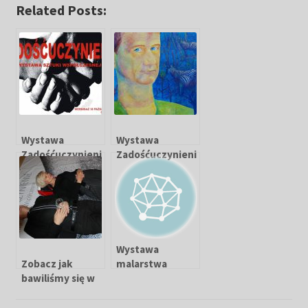
Related Posts:
Wystawa
Wystawa
Zadośćuczynieni
Zadośćuczynieni
e Zabrze 2014
e już w
Warszawie
Wystawa
Zobacz jak
malarstwa
bawiliśmy się w
„Śledzik z
Kartonovni
Magdaleną”