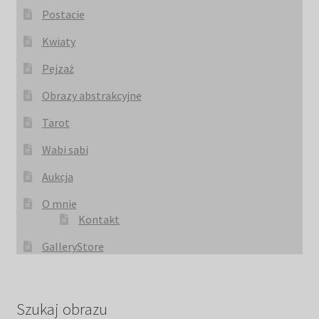
Postacie
Kwiaty
Pejzaż
Obrazy abstrakcyjne
Tarot
Wabi sabi
Aukcja
O mnie
Kontakt
GalleryStore
Szukaj obrazu