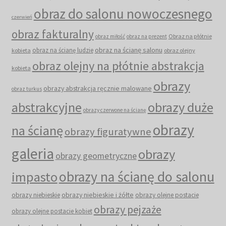
obraz do salonu nowoczesnego
czerwień
obraz fakturalny
Obraz na płótnie
obraz miłość
obraz na prezent
obraz na ścianę salonu
obraz na ścianę ludzie
kobieta
obraz olejny
obraz olejny na płótnie abstrakcja
kobieta
obrazy
obrazy abstrakcja ręcznie malowane
obraz turkus
abstrakcyjne
obrazy duże
obrazy czerwone na ścianę
obrazy
na ścianę
obrazy figuratywne
galeria
obrazy
obrazy geometryczne
obrazy na ścianę do salonu
impasto
obrazy niebieskie i żółte
obrazy niebieskie
obrazy olejne postacie
obrazy pejzaże
obrazy olejne postacie kobiet