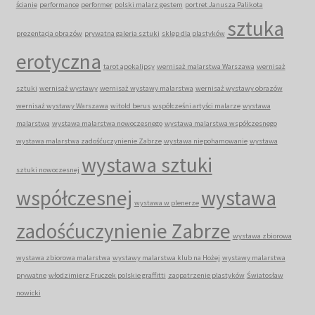
ścianie
performance
performer
polski malarz gestem
portret Janusza Palikota
sztuka
prezentacja obrazów
prywatna galeria sztuki
sklep dla plastyków
erotyczna
tarot apokalipsy
wernisaż malarstwa Warszawa
wernisaż
sztuki
wernisaż wystawy
wernisaż wystawy malarstwa
wernisaż wystawy obrazów
wernisaż wystawy Warszawa
witold berus
współcześni artyści malarze
wystawa
malarstwa
wystawa malarstwa nowoczesnego
wystawa malarstwa współczesnego
wystawa malarstwa zadośćuczynienie Zabrze
wystawa niepohamowanie
wystawa
wystawa sztuki
sztuki nowoczesnej
współczesnej
wystawa
wystawa w plenerze
zadośćuczynienie Zabrze
wystawa zbiorowa
wystawa zbiorowa malarstwa
wystawy malarstwa klub na Hożej
wystawy malarstwa
prywatne
włodzimierz Fruczek polskie graffitti
zaopatrzenie plastyków
Światosław
nowicki