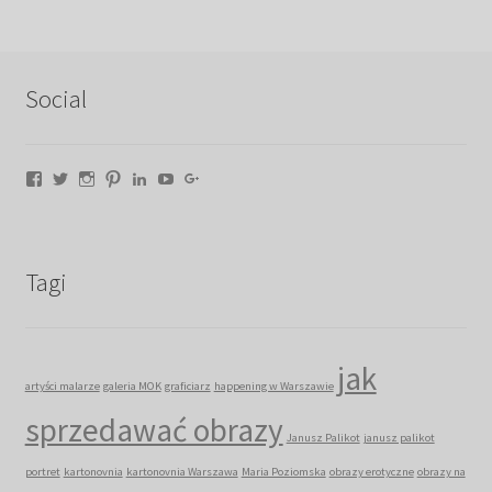
Social
Facebook
Twitter
Instagram
Pinterest
LinkedIn
YouTube
Google+
Tagi
jak
artyści malarze
galeria MOK
graficiarz
happening w Warszawie
sprzedawać obrazy
Janusz Palikot
janusz palikot
portret
kartonovnia
kartonovnia Warszawa
Maria Poziomska
obrazy erotyczne
obrazy na