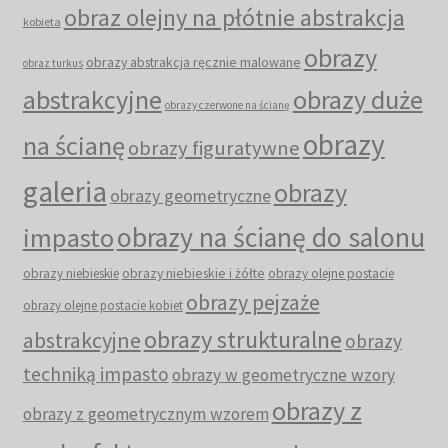
obraz olejny na płótnie abstrakcja
kobieta
obrazy
obrazy abstrakcja ręcznie malowane
obraz turkus
abstrakcyjne
obrazy duże
obrazy czerwone na ścianę
obrazy
na ścianę
obrazy figuratywne
galeria
obrazy
obrazy geometryczne
obrazy na ścianę do salonu
impasto
obrazy niebieskie i żółte
obrazy niebieskie
obrazy olejne postacie
obrazy pejzaże
obrazy olejne postacie kobiet
obrazy strukturalne
abstrakcyjne
obrazy
techniką impasto
obrazy w geometryczne wzory
obrazy z
obrazy z geometrycznym wzorem