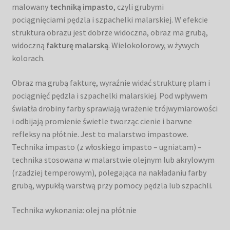
malowany
techniką impasto
, czyli grubymi
pociągnięciami pędzla i szpachelki malarskiej. W efekcie
struktura obrazu jest dobrze widoczna, obraz ma grubą,
widoczną
fakturę malarską
. Wielokolorowy, w żywych
kolorach.
Obraz ma grubą fakturę, wyraźnie widać strukturę plam i
pociągnięć pędzla i szpachelki malarskiej. Pod wpływem
światła drobiny farby sprawiają wrażenie trójwymiarowości
i odbijają promienie świetle tworząc cienie i barwne
refleksy na płótnie. Jest to malarstwo impastowe.
Technika impasto (z włoskiego impasto – ugniatam) –
technika stosowana w malarstwie olejnym lub akrylowym
(rzadziej temperowym), polegająca na nakładaniu farby
grubą, wypukłą warstwą przy pomocy pędzla lub szpachli.
Technika wykonania: olej na płótnie