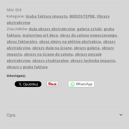
SKU:
019
Kategorie:
Gruba faktura impasto
,
NIEDOSTĘPNE
,
Obrazy
abstrakcyjne
Znaczników:
duże obrazy abstrakcyjne
,
galeria sztuki
,
gruba
faktura
,
malarstwo art deco
,
obraz do salonu nowoczesnego
,
obraz fakturalny
,
obraz olejny na płótnie abstrakcja
,
obrazy
abstrakcyjne
,
obrazy duże na ścianę
,
obrazy galeria
,
obrazy
impasto
,
obrazy na ścianę do salonu
,
obrazy pejzaże
abstrakcyjne
,
obrazy strukturalne
,
obrazy techniką impasto
,
obrazy z grubą fakturą
Udostępnij:
WhatsApp
Opis