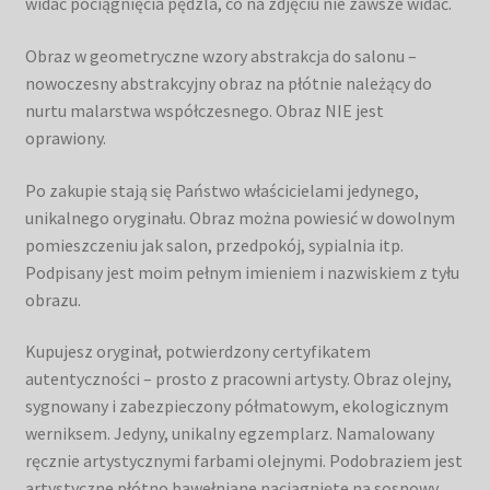
widać pociągnięcia pędzla, co na zdjęciu nie zawsze widać.
Obraz w geometryczne wzory abstrakcja do salonu –
nowoczesny abstrakcyjny obraz na płótnie należący do
nurtu malarstwa współczesnego. Obraz NIE jest
oprawiony.
Po zakupie stają się Państwo właścicielami jedynego,
unikalnego oryginału. Obraz można powiesić w dowolnym
pomieszczeniu jak salon, przedpokój, sypialnia itp.
Podpisany jest moim pełnym imieniem i nazwiskiem z tyłu
obrazu.
Kupujesz oryginał, potwierdzony certyfikatem
autentyczności – prosto z pracowni artysty. Obraz olejny,
sygnowany i zabezpieczony półmatowym, ekologicznym
werniksem. Jedyny, unikalny egzemplarz. Namalowany
ręcznie artystycznymi farbami olejnymi. Podobraziem jest
artystyczne płótno bawełniane naciągnięte na sosnowy