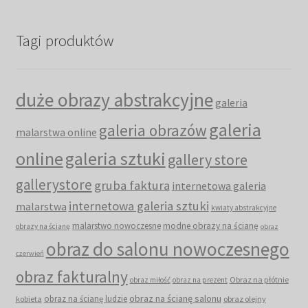
Tagi produktów
duże obrazy abstrakcyjne
galeria
galeria
galeria obrazów
malarstwa online
online
galeria sztuki
gallery store
gallerystore
gruba faktura
internetowa galeria
internetowa galeria sztuki
malarstwa
kwiaty abstrakcyjne
malarstwo nowoczesne
modne obrazy na ścianę
obrazy na ścianę
obraz
obraz do salonu nowoczesnego
czerwień
obraz fakturalny
Obraz na płótnie
obraz miłość
obraz na prezent
obraz na ścianę salonu
obraz na ścianę ludzie
kobieta
obraz olejny