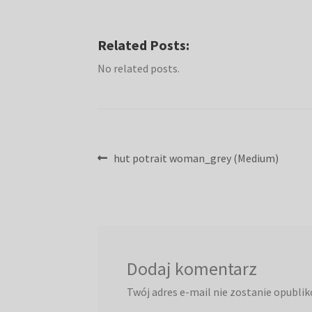
Related Posts:
No related posts.
Nawigacja
Poprzedni
hut potrait woman_grey (Medium)
wpis:
wpisu
Dodaj komentarz
Twój adres e-mail nie zostanie opubli