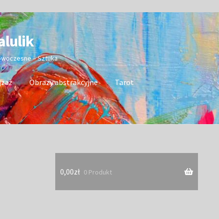
alulik
nowoczesne – Sztuka
jzaż
Obrazy abstrakcyjne
Tarot
0,00
zł
0 Produkt