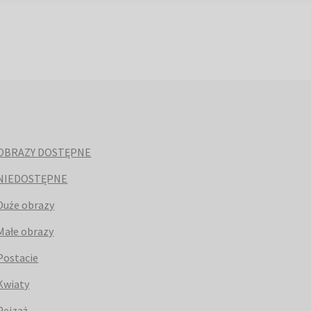
OBRAZY DOSTĘPNE
NIEDOSTĘPNE
Duże obrazy
Małe obrazy
Postacie
Kwiaty
Pejzaż