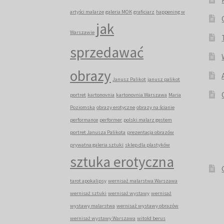
artyści malarze
galeria MOK
graficiarz
happening w
jak
Warszawie
sprzedawać
obrazy
Janusz Palikot
janusz palikot
portret
kartonovnia
kartonovnia Warszawa
Maria
Poziomska
obrazy erotyczne
obrazy na ścianie
performance
performer
polski malarz gestem
portret Janusza Palikota
prezentacja obrazów
prywatna galeria sztuki
sklep dla plastyków
sztuka erotyczna
tarot apokalipsy
wernisaż malarstwa Warszawa
wernisaż sztuki
wernisaż wystawy
wernisaż
wystawy malarstwa
wernisaż wystawy obrazów
wernisaż wystawy Warszawa
witold berus