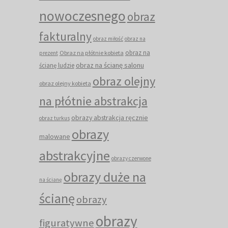
nowoczesnego
obraz
fakturalny
obraz miłość
obraz na
obraz na
Obraz na płótnie kobieta
prezent
obraz na ścianę salonu
ścianę ludzie
obraz olejny
obraz olejny kobieta
na płótnie abstrakcja
obrazy abstrakcja ręcznie
obraz turkus
obrazy
malowane
abstrakcyjne
obrazy czerwone
obrazy duże na
na ścianę
ścianę
obrazy
obrazy
figuratywne