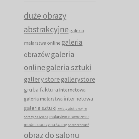
duże obrazy
abstrakcyjne
galeria
galeria
malarstwa online
galeria
obrazów
online
galeria sztuki
gallery store
gallerystore
gruba faktura
internetowa
internetowa
galeria malarstwa
galeria sztuki
kwiaty abstrakcyjne
malarstwo nowoczesne
obrazy na ścianę
modne obrazy na ścianę
obraz czerwień
obraz do salonu