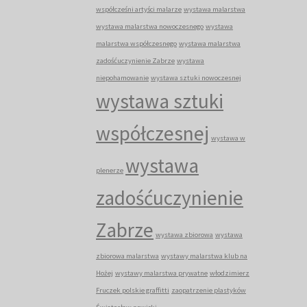
współcześni artyści malarze
wystawa malarstwa
wystawa malarstwa nowoczesnego
wystawa
malarstwa współczesnego
wystawa malarstwa
zadośćuczynienie Zabrze
wystawa
niepohamowanie
wystawa sztuki nowoczesnej
wystawa sztuki
współczesnej
wystawa w
wystawa
plenerze
zadośćuczynienie
Zabrze
wystawa zbiorowa
wystawa
zbiorowa malarstwa
wystawy malarstwa klub na
Hożej
wystawy malarstwa prywatne
włodzimierz
Fruczek polskie graffitti
zaopatrzenie plastyków