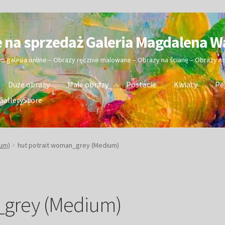
e na sprzedaż Galeria Magdalena W
wo galeria online – Obrazy ręcznie malowane – Obrazy na ścianę – Obrazy 
Duże obrazy
Małe obrazy
Postacie
Kwiaty
Pe
GalleryStore
ium)
hut potrait woman_grey (Medium)
_grey (Medium)