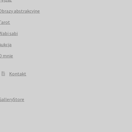
Obrazy abstrakcyjne
Tarot
Wabi sabi
Aukcja
O mnie
Kontakt
GalleryStore