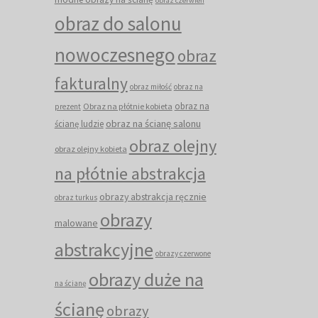
obraz czerwień
obraz do salonu
nowoczesnego
obraz
fakturalny
obraz miłość
obraz na
obraz na
Obraz na płótnie kobieta
prezent
obraz na ścianę salonu
ścianę ludzie
obraz olejny
obraz olejny kobieta
na płótnie abstrakcja
obrazy abstrakcja ręcznie
obraz turkus
obrazy
malowane
abstrakcyjne
obrazy czerwone
obrazy duże na
na ścianę
ścianę
obrazy