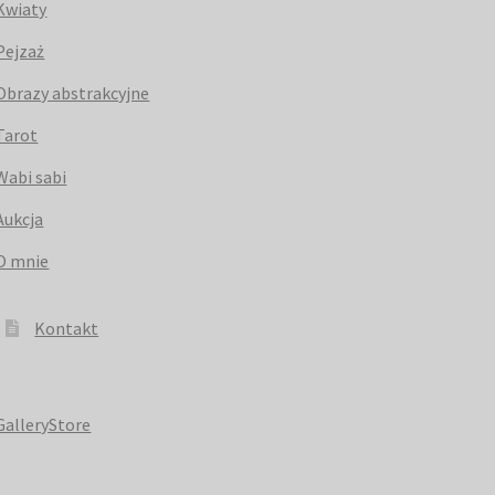
Kwiaty
Pejzaż
Obrazy abstrakcyjne
Tarot
Wabi sabi
Aukcja
O mnie
Kontakt
GalleryStore