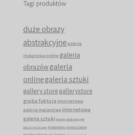
Tagi produktów
duże obrazy
abstrakcyjne
galeria
galeria
malarstwa online
galeria
obrazów
online
galeria sztuki
gallery store
gallerystore
gruba faktura
internetowa
internetowa
galeria malarstwa
galeria sztuki
kwiaty abstrakcyjne
malarstwo nowoczesne
obrazy na ścianę
modne obrazy na ścianę