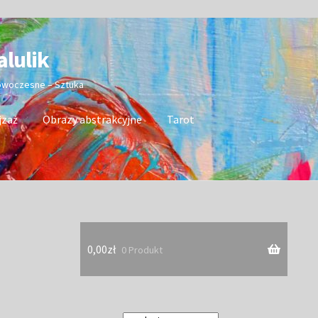
alulik
nowoczesne – Sztuka
jzaż
Obrazy abstrakcyjne
Tarot
0,00
zł
0 Produkt