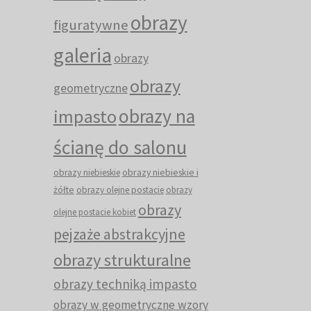
obrazy
figuratywne
galeria
obrazy
obrazy
geometryczne
obrazy na
impasto
ścianę do salonu
obrazy niebieskie i
obrazy niebieskie
żółte
obrazy olejne postacie
obrazy
obrazy
olejne postacie kobiet
pejzaże abstrakcyjne
obrazy strukturalne
obrazy techniką impasto
obrazy w geometryczne wzory