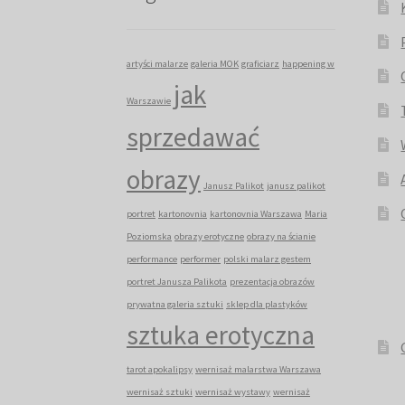
artyści malarze
galeria MOK
graficiarz
happening w
jak
Warszawie
sprzedawać
obrazy
Janusz Palikot
janusz palikot
portret
kartonovnia
kartonovnia Warszawa
Maria
Poziomska
obrazy erotyczne
obrazy na ścianie
performance
performer
polski malarz gestem
portret Janusza Palikota
prezentacja obrazów
prywatna galeria sztuki
sklep dla plastyków
sztuka erotyczna
tarot apokalipsy
wernisaż malarstwa Warszawa
wernisaż sztuki
wernisaż wystawy
wernisaż