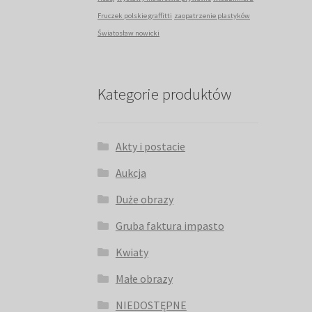
Fruczek polskie graffitti
zaopatrzenie plastyków
Światosław nowicki
Kategorie produktów
Akty i postacie
Aukcja
Duże obrazy
Gruba faktura impasto
Kwiaty
Małe obrazy
NIEDOSTĘPNE