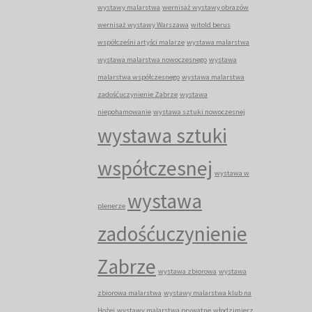
wystawy malarstwa
wernisaż wystawy obrazów
wernisaż wystawy Warszawa
witold berus
współcześni artyści malarze
wystawa malarstwa
wystawa malarstwa nowoczesnego
wystawa
malarstwa współczesnego
wystawa malarstwa
zadośćuczynienie Zabrze
wystawa
niepohamowanie
wystawa sztuki nowoczesnej
wystawa sztuki
współczesnej
wystawa w
wystawa
plenerze
zadośćuczynienie
Zabrze
wystawa zbiorowa
wystawa
zbiorowa malarstwa
wystawy malarstwa klub na
Hożej
wystawy malarstwa prywatne
włodzimierz