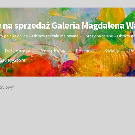
e na sprzedaż Galeria Magdalena W
wo galeria online – Obrazy ręcznie malowane – Obrazy na ścianę – Obrazy 
Duże obrazy
Małe obrazy
Postacie
Kwiaty
Pe
GalleryStore
krylowy”