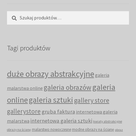
Szukaj:
Szukaj
Tagi produktów
duże obrazy abstrakcyjne
galeria
galeria
galeria obrazów
malarstwa online
online
galeria sztuki
gallery store
gallerystore
gruba faktura
internetowa galeria
internetowa galeria sztuki
malarstwa
kwiaty abstrakcyjne
malarstwo nowoczesne
modne obrazy na ścianę
obrazy na ścianę
obraz