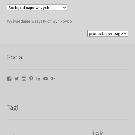
Posortowane
Wyświetlanie wszystkich wyników: 5
według
najnowszych
Social
Facebook
Twitter
Instagram
Pinterest
LinkedIn
YouTube
Google+
Tagi
jak