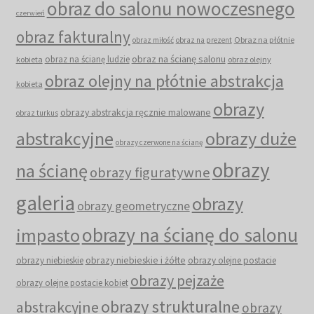
obraz do salonu nowoczesnego
czerwień
obraz fakturalny
Obraz na płótnie
obraz miłość
obraz na prezent
obraz na ścianę salonu
obraz na ścianę ludzie
kobieta
obraz olejny
obraz olejny na płótnie abstrakcja
kobieta
obrazy
obrazy abstrakcja ręcznie malowane
obraz turkus
abstrakcyjne
obrazy duże
obrazy czerwone na ścianę
obrazy
na ścianę
obrazy figuratywne
galeria
obrazy
obrazy geometryczne
obrazy na ścianę do salonu
impasto
obrazy niebieskie i żółte
obrazy niebieskie
obrazy olejne postacie
obrazy pejzaże
obrazy olejne postacie kobiet
obrazy strukturalne
abstrakcyjne
obrazy