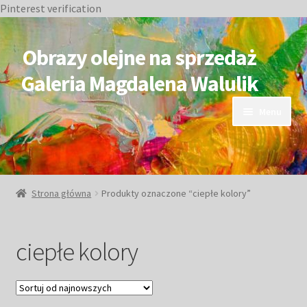
Pinterest verification
Przejdź
Przejdź
do
do
Obrazy olejne na sprzedaż
nawigacji
treści
Galeria Magdalena Walulik
Menu
OBRAZY DOSTĘPNE
NIEDOSTĘPNE
Strona główna
Produkty oznaczone “ciepłe kolory”
Duże obrazy
ciepłe kolory
Małe obrazy
Postacie