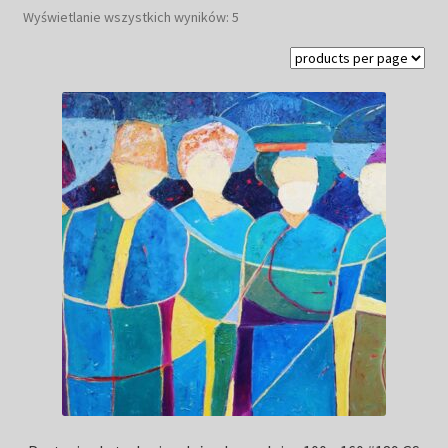
Posortowane
Wyświetlanie wszystkich wyników: 5
Kwiaty
według
najnowszych
Pejzaż
Obrazy abstrakcyjne
Tarot
Wabi sabi
Aukcja
Rozwiń
O mnie
menu
potomn
GalleryStore