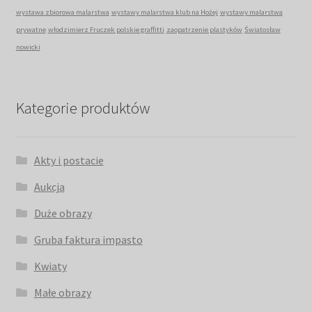
wystawa zbiorowa malarstwa
wystawy malarstwa klub na Hożej
wystawy malarstwa
prywatne
włodzimierz Fruczek polskie graffitti
zaopatrzenie plastyków
Światosław
nowicki
Kategorie produktów
Akty i postacie
Aukcja
Duże obrazy
Gruba faktura impasto
Kwiaty
Małe obrazy