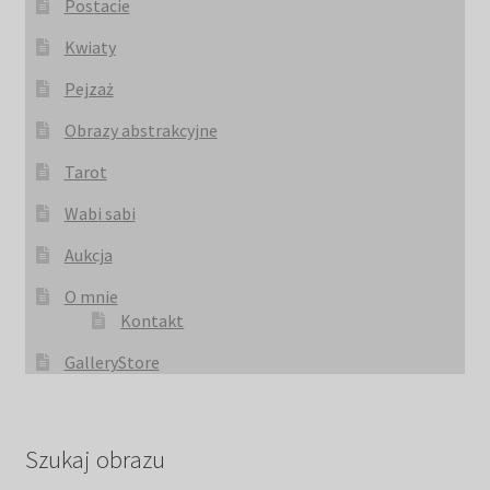
Postacie
Kwiaty
Pejzaż
Obrazy abstrakcyjne
Tarot
Wabi sabi
Aukcja
O mnie
Kontakt
GalleryStore
Szukaj obrazu