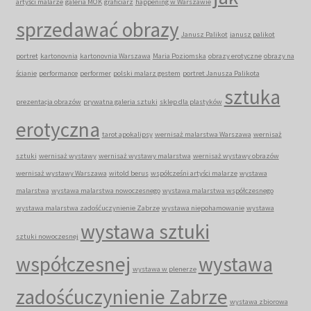
artyści malarze
galeria MOK
graficiarz
happening w Warszawie
sprzedawać obrazy
Janusz Palikot
janusz palikot
portret
kartonovnia
kartonovnia Warszawa
Maria Poziomska
obrazy erotyczne
obrazy na
ścianie
performance
performer
polski malarz gestem
portret Janusza Palikota
sztuka
prezentacja obrazów
prywatna galeria sztuki
sklep dla plastyków
erotyczna
tarot apokalipsy
wernisaż malarstwa Warszawa
wernisaż
sztuki
wernisaż wystawy
wernisaż wystawy malarstwa
wernisaż wystawy obrazów
wernisaż wystawy Warszawa
witold berus
współcześni artyści malarze
wystawa
malarstwa
wystawa malarstwa nowoczesnego
wystawa malarstwa współczesnego
wystawa malarstwa zadośćuczynienie Zabrze
wystawa niepohamowanie
wystawa
wystawa sztuki
sztuki nowoczesnej
współczesnej
wystawa
wystawa w plenerze
zadośćuczynienie Zabrze
wystawa zbiorowa