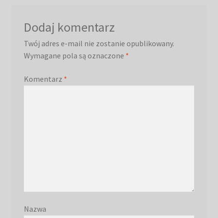
Dodaj komentarz
Twój adres e-mail nie zostanie opublikowany.
Wymagane pola są oznaczone
*
Komentarz
*
Nazwa