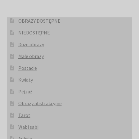
OBRAZY DOSTĘPNE
NIEDOSTĘPNE
Duże obrazy
Małe obrazy
Postacie
Kwiaty
Pejzaż
Obrazy abstrakcyjne
Tarot
Wabi sabi
Aukcja