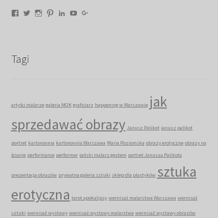
Facebook
Twitter
Instagram
Pinterest
LinkedIn
YouTube
Google+
Tagi
jak
artyści malarze
galeria MOK
graficiarz
happening w Warszawie
sprzedawać obrazy
Janusz Palikot
janusz palikot
portret
kartonovnia
kartonovnia Warszawa
Maria Poziomska
obrazy erotyczne
obrazy na
ścianie
performance
performer
polski malarz gestem
portret Janusza Palikota
sztuka
prezentacja obrazów
prywatna galeria sztuki
sklep dla plastyków
erotyczna
tarot apokalipsy
wernisaż malarstwa Warszawa
wernisaż
sztuki
wernisaż wystawy
wernisaż wystawy malarstwa
wernisaż wystawy obrazów