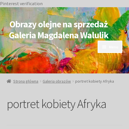
Pinterest verification
Przejdź
Przejdź
do
do
Obrazy olejne na sprzedaż
nawigacji
treści
Galeria Magdalena Walulik
Menu
OBRAZY DOSTĘPNE
NIEDOSTĘPNE
Strona główna
Galeria obrazów
portret kobiety Afryka
Duże obrazy
portret kobiety Afryka
Małe obrazy
Postacie