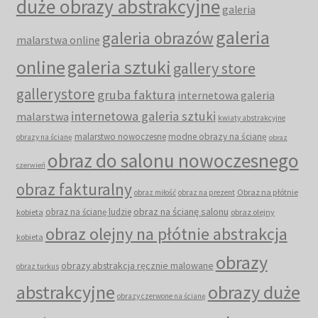
duże obrazy abstrakcyjne
galeria
galeria
galeria obrazów
malarstwa online
online
galeria sztuki
gallery store
gallerystore
gruba faktura
internetowa galeria
internetowa galeria sztuki
malarstwa
kwiaty abstrakcyjne
malarstwo nowoczesne
modne obrazy na ścianę
obrazy na ścianę
obraz
obraz do salonu nowoczesnego
czerwień
obraz fakturalny
Obraz na płótnie
obraz miłość
obraz na prezent
obraz na ścianę salonu
obraz na ścianę ludzie
kobieta
obraz olejny
obraz olejny na płótnie abstrakcja
kobieta
obrazy
obrazy abstrakcja ręcznie malowane
obraz turkus
abstrakcyjne
obrazy duże
obrazy czerwone na ścianę