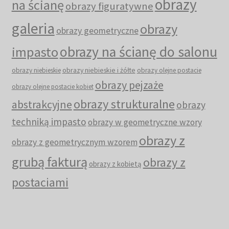
obrazy
na ścianę
obrazy figuratywne
galeria
obrazy
obrazy geometryczne
obrazy na ścianę do salonu
impasto
obrazy niebieskie i żółte
obrazy niebieskie
obrazy olejne postacie
obrazy pejzaże
obrazy olejne postacie kobiet
obrazy strukturalne
abstrakcyjne
obrazy
techniką impasto
obrazy w geometryczne wzory
obrazy z
obrazy z geometrycznym wzorem
grubą fakturą
obrazy z
obrazy z kobietą
postaciami