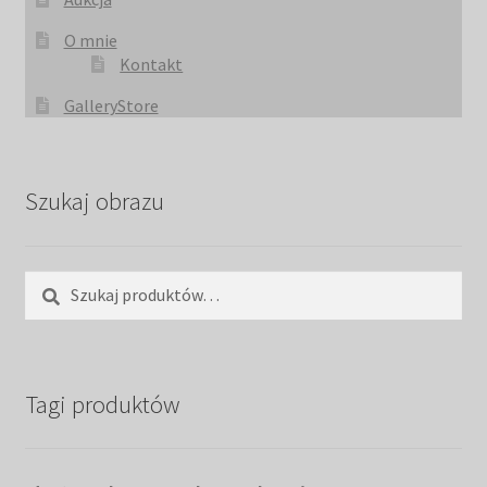
O mnie
Kontakt
GalleryStore
Szukaj obrazu
Szukaj:
Szukaj
Tagi produktów