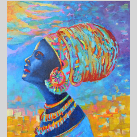
Kwiaty
Pejzaż
Obrazy abstrakcyjne
Tarot
Wabi sabi
Aukcja
Rozwiń
O mnie
menu
potomn
GalleryStore