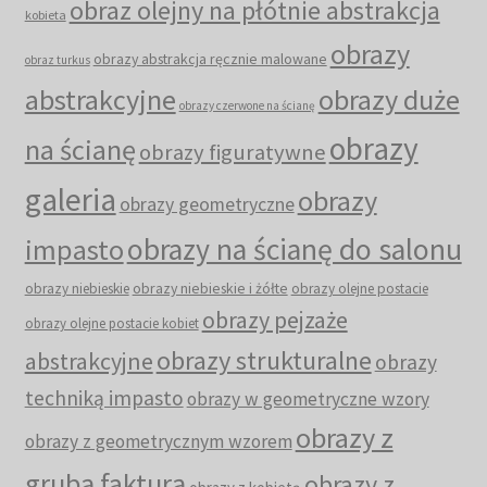
obraz olejny na płótnie abstrakcja
kobieta
obrazy
obrazy abstrakcja ręcznie malowane
obraz turkus
abstrakcyjne
obrazy duże
obrazy czerwone na ścianę
obrazy
na ścianę
obrazy figuratywne
galeria
obrazy
obrazy geometryczne
obrazy na ścianę do salonu
impasto
obrazy niebieskie i żółte
obrazy niebieskie
obrazy olejne postacie
obrazy pejzaże
obrazy olejne postacie kobiet
obrazy strukturalne
abstrakcyjne
obrazy
techniką impasto
obrazy w geometryczne wzory
obrazy z
obrazy z geometrycznym wzorem
grubą fakturą
obrazy z