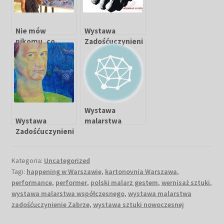
Nie mów
Wystawa
nikomu, co
Zadośćuczynieni
zdarzyło się w
e Zabrze 2014
Dziupli
Wystawa
Wystawa
malarstwa
Zadośćuczynieni
„Śledzik z
e już w
Magdaleną”
Warszawie
Kategoria:
Uncategorized
Tagi:
happening w Warszawie
,
kartonovnia Warszawa
,
performance
,
performer
,
polski malarz gestem
,
wernisaż sztuki
,
wystawa malarstwa współczesnego
,
wystawa malarstwa
zadośćuczynienie Zabrze
,
wystawa sztuki nowoczesnej