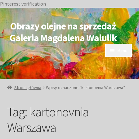
Pinterest verification
Przejdź
Przejdź
do
do
Obrazy olejne na sprzedaż
nawigacji
treści
Galeria Magdalena Walulik
Menu
OBRAZY DOSTĘPNE
NIEDOSTĘPNE
Strona główna
Wpisy oznaczone “kartonovnia Warszawa”
Duże obrazy
Tag:
kartonovnia
Małe obrazy
Warszawa
Postacie