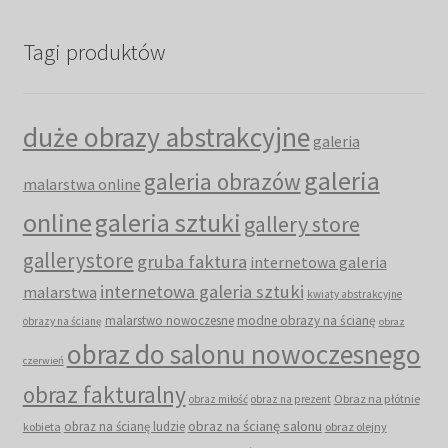
Tagi produktów
duże obrazy abstrakcyjne
galeria
galeria
galeria obrazów
malarstwa online
online
galeria sztuki
gallery store
gallerystore
gruba faktura
internetowa galeria
internetowa galeria sztuki
malarstwa
kwiaty abstrakcyjne
malarstwo nowoczesne
modne obrazy na ścianę
obrazy na ścianę
obraz
obraz do salonu nowoczesnego
czerwień
obraz fakturalny
Obraz na płótnie
obraz miłość
obraz na prezent
obraz na ścianę salonu
obraz na ścianę ludzie
kobieta
obraz olejny