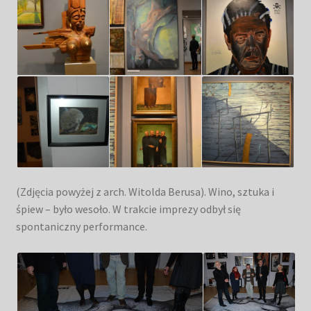
(Zdjęcia powyżej z arch. Witolda Berusa). Wino, sztuka i
śpiew – było wesoło. W trakcie imprezy odbył się
spontaniczny performance.