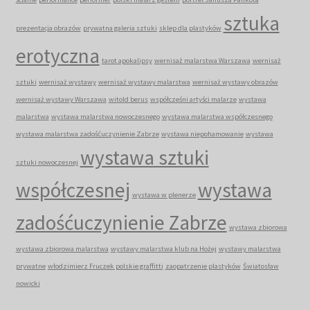
sztuka
prezentacja obrazów
prywatna galeria sztuki
sklep dla plastyków
erotyczna
tarot apokalipsy
wernisaż malarstwa Warszawa
wernisaż
sztuki
wernisaż wystawy
wernisaż wystawy malarstwa
wernisaż wystawy obrazów
wernisaż wystawy Warszawa
witold berus
współcześni artyści malarze
wystawa
malarstwa
wystawa malarstwa nowoczesnego
wystawa malarstwa współczesnego
wystawa malarstwa zadośćuczynienie Zabrze
wystawa niepohamowanie
wystawa
wystawa sztuki
sztuki nowoczesnej
współczesnej
wystawa
wystawa w plenerze
zadośćuczynienie Zabrze
wystawa zbiorowa
wystawa zbiorowa malarstwa
wystawy malarstwa klub na Hożej
wystawy malarstwa
prywatne
włodzimierz Fruczek polskie graffitti
zaopatrzenie plastyków
Światosław
nowicki