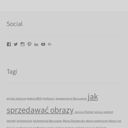
Social
Facebook
Twitter
Instagram
Pinterest
LinkedIn
YouTube
Google+
Tagi
jak
artyści malarze
galeria MOK
graficiarz
happening w Warszawie
sprzedawać obrazy
Janusz Palikot
janusz palikot
portret
kartonovnia
kartonovnia Warszawa
Maria Poziomska
obrazy erotyczne
obrazy na
ścianie
performance
performer
polski malarz gestem
portret Janusza Palikota