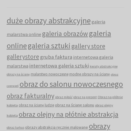
duże obrazy abstrakcyjne
galeria
galeria
galeria obrazów
malarstwa online
online
galeria sztuki
gallery store
gallerystore
gruba faktura
internetowa galeria
internetowa galeria sztuki
malarstwa
kwiaty abstrakcyjne
malarstwo nowoczesne
modne obrazy na ścianę
obrazy na ścianę
obraz
obraz do salonu nowoczesnego
czerwień
obraz fakturalny
Obraz na płótnie
obraz miłość
obraz na prezent
obraz na ścianę salonu
obraz na ścianę ludzie
kobieta
obraz olejny
obraz olejny na płótnie abstrakcja
kobieta
obrazy
obrazy abstrakcja ręcznie malowane
obraz turkus