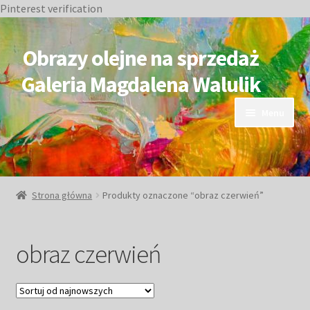
Pinterest verification
Przejdź
Przejdź
do
do
Obrazy olejne na sprzedaż
nawigacji
treści
Galeria Magdalena Walulik
Menu
OBRAZY DOSTĘPNE
NIEDOSTĘPNE
Strona główna
Produkty oznaczone “obraz czerwień”
Duże obrazy
obraz czerwień
Małe obrazy
Postacie