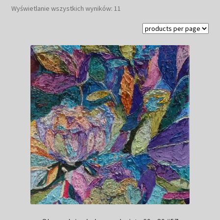
Posortowane
Wyświetlanie wszystkich wyników: 11
Kwiaty
według
najnowszych
Pejzaż
Obrazy abstrakcyjne
Tarot
Wabi sabi
Aukcja
Rozwiń
O mnie
menu
potomn
GalleryStore