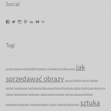
Social
Facebook
Twitter
Instagram
Pinterest
LinkedIn
YouTube
Google+
Tagi
jak
artyści malarze
galeria MOK
graficiarz
happening w Warszawie
sprzedawać obrazy
Janusz Palikot
janusz palikot
portret
kartonovnia
kartonovnia Warszawa
Maria Poziomska
obrazy erotyczne
obrazy na
ścianie
performance
performer
polski malarz gestem
portret Janusza Palikota
sztuka
prezentacja obrazów
prywatna galeria sztuki
sklep dla plastyków