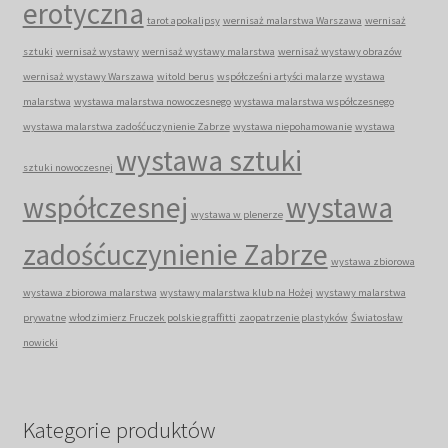
erotyczna
tarot apokalipsy
wernisaż malarstwa Warszawa
wernisaż
sztuki
wernisaż wystawy
wernisaż wystawy malarstwa
wernisaż wystawy obrazów
wernisaż wystawy Warszawa
witold berus
współcześni artyści malarze
wystawa
malarstwa
wystawa malarstwa nowoczesnego
wystawa malarstwa współczesnego
wystawa malarstwa zadośćuczynienie Zabrze
wystawa niepohamowanie
wystawa
wystawa sztuki
sztuki nowoczesnej
współczesnej
wystawa
wystawa w plenerze
zadośćuczynienie Zabrze
wystawa zbiorowa
wystawa zbiorowa malarstwa
wystawy malarstwa klub na Hożej
wystawy malarstwa
prywatne
włodzimierz Fruczek polskie graffitti
zaopatrzenie plastyków
Światosław
nowicki
Kategorie produktów