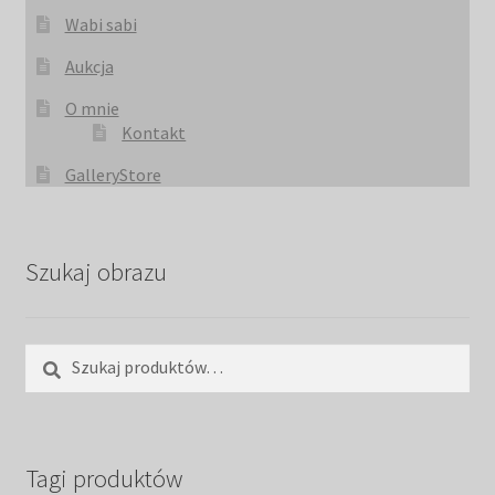
Wabi sabi
Aukcja
O mnie
Kontakt
GalleryStore
Szukaj obrazu
Szukaj:
Szukaj
Tagi produktów