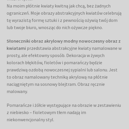
Na moim płótnie kwiaty kwitną jak chcą, bez żadnych
ograniczeń. Moje obrazy abstrakcyjnych kwiatów celebrują
tę wyrazistą formę sztuki i z pewnością ożywią twój dom
lub twoje biuro, wnosząc do nich ożywcze piękno.
Słoneczniki obraz akrylowy modny nowoczesny obraz z
kwiatami
przedstawia abstrakcyjne kwiaty namalowane w
prosty, ale efektowny sposób. Dekoracja w żywych
kolorach błękitów, fioletów i pomarańczy będzie
prawdziwą ozdobą nowoczesnej sypialni lub salonu. Jest
to obraz namalowany techniką akrylową na płótnie
naciągniętym na sosnowy blejtram. Obraz ręcznie
malowany.
Pomarańcze i żółcie występujące na obrazie w zestawieniu
z niebiesko – fioletowym tłem nadają im
niekonwencjonalny styl.