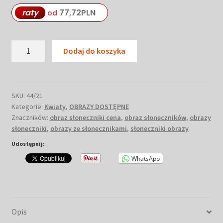
raty
77,72
PLN
od
ilość
Dodaj do koszyka
Słoneczniki
obraz
akrylowy
80
SKU:
44/21
Kategorie:
Kwiaty
,
OBRAZY DOSTĘPNE
x
Znaczników:
obraz słoneczniki cena
,
obraz słoneczników
,
obrazy
100
słoneczniki
,
obrazy ze słonecznikami
,
słoneczniki obrazy
#44
G
Udostępnij:
WhatsApp
Opis