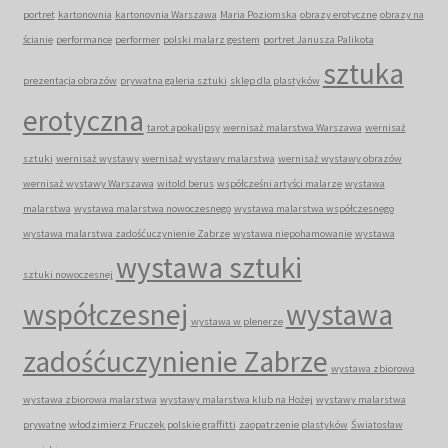
portret
kartonovnia
kartonovnia Warszawa
Maria Poziomska
obrazy erotyczne
obrazy na
ścianie
performance
performer
polski malarz gestem
portret Janusza Palikota
sztuka
prezentacja obrazów
prywatna galeria sztuki
sklep dla plastyków
erotyczna
tarot apokalipsy
wernisaż malarstwa Warszawa
wernisaż
sztuki
wernisaż wystawy
wernisaż wystawy malarstwa
wernisaż wystawy obrazów
wernisaż wystawy Warszawa
witold berus
współcześni artyści malarze
wystawa
malarstwa
wystawa malarstwa nowoczesnego
wystawa malarstwa współczesnego
wystawa malarstwa zadośćuczynienie Zabrze
wystawa niepohamowanie
wystawa
wystawa sztuki
sztuki nowoczesnej
współczesnej
wystawa
wystawa w plenerze
zadośćuczynienie Zabrze
wystawa zbiorowa
wystawa zbiorowa malarstwa
wystawy malarstwa klub na Hożej
wystawy malarstwa
prywatne
włodzimierz Fruczek polskie graffitti
zaopatrzenie plastyków
Światosław