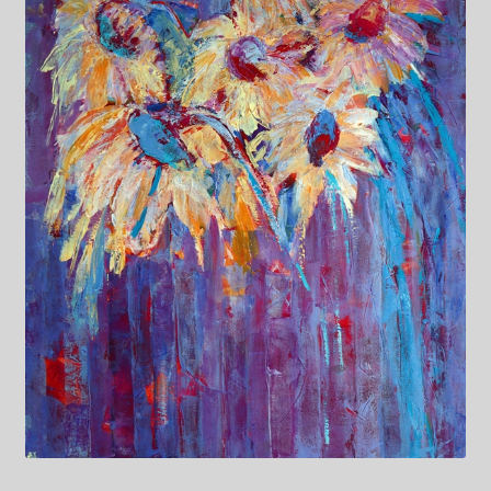
Kwiaty
Pejzaż
Obrazy abstrakcyjne
Tarot
Wabi sabi
Aukcja
Rozwiń
O mnie
menu
potomn
GalleryStore