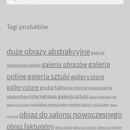
Tagi produktów
duże obrazy abstrakcyjne
galeria
galeria
galeria obrazów
malarstwa online
online
galeria sztuki
gallery store
gallerystore
gruba faktura
internetowa galeria
internetowa galeria sztuki
malarstwa
kwiaty abstrakcyjne
malarstwo nowoczesne
modne obrazy na ścianę
obrazy na ścianę
obraz
obraz do salonu nowoczesnego
czerwień
obraz fakturalny
Obraz na płótnie
obraz miłość
obraz na prezent