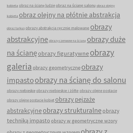
obraz na ścianę salonu
obraz na ścianę ludzie
kobieta
obraz olejny
obraz olejny na płótnie abstrakcja
kobieta
obrazy
obrazy abstrakcja ręcznie malowane
obraz turkus
abstrakcyjne
obrazy duże
obrazy czerwone na ścianę
obrazy
na ścianę
obrazy figuratywne
galeria
obrazy
obrazy geometryczne
obrazy na ścianę do salonu
impasto
obrazy niebieskie i żółte
obrazy niebieskie
obrazy olejne postacie
obrazy pejzaże
obrazy olejne postacie kobiet
obrazy strukturalne
abstrakcyjne
obrazy
techniką impasto
obrazy w geometryczne wzory
obrazy z
obrazy z geometrycznym wzorem