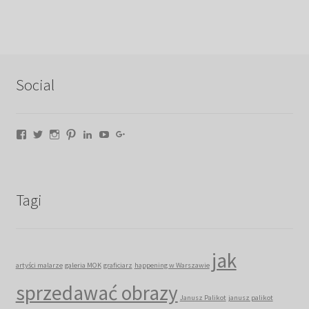
Social
Facebook
Twitter
Instagram
Pinterest
LinkedIn
YouTube
Google+
Tagi
jak
artyści malarze
galeria MOK
graficiarz
happening w Warszawie
sprzedawać obrazy
Janusz Palikot
janusz palikot