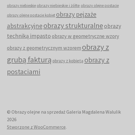
obrazy niebieskie i żółte
obrazy niebieskie
obrazy olejne postacie
obrazy pejzaże
obrazy olejne postacie kobiet
obrazy strukturalne
abstrakcyjne
obrazy
techniką impasto
obrazy w geometryczne wzory
obrazy z
obrazy z geometrycznym wzorem
grubą fakturą
obrazy z
obrazy z kobietą
postaciami
© Obrazy olejne na sprzedaż Galeria Magdalena Walulik
2026
Stworzone z WooCommerce
.