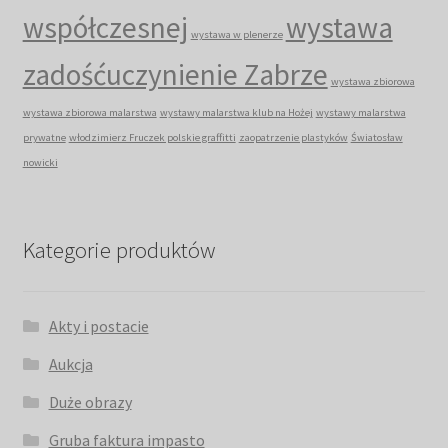
współczesnej
wystawa
wystawa w plenerze
zadośćuczynienie Zabrze
wystawa zbiorowa
wystawa zbiorowa malarstwa
wystawy malarstwa klub na Hożej
wystawy malarstwa
prywatne
włodzimierz Fruczek polskie graffitti
zaopatrzenie plastyków
Światosław
nowicki
Kategorie produktów
Akty i postacie
Aukcja
Duże obrazy
Gruba faktura impasto