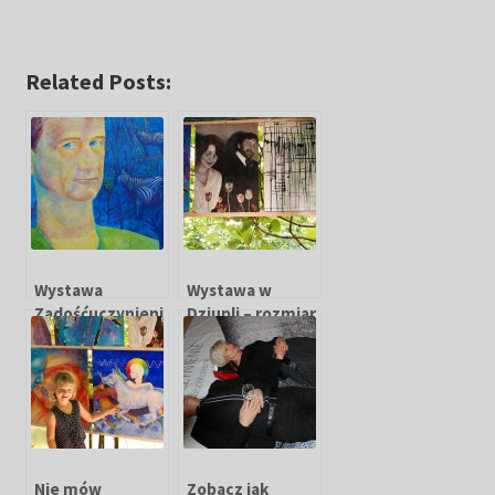
Related Posts:
Wystawa
Wystawa w
Zadośćuczynieni
Dziupli – rozmiar
e już w
nie ma
Warszawie
znaczenia!
Nie mów
Zobacz jak