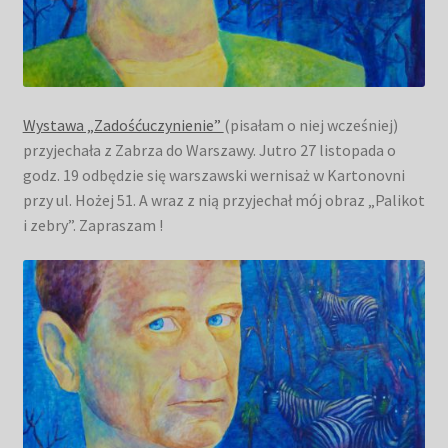
Wystawa „Zadośćuczynienie”
(pisałam o niej wcześniej)
przyjechała z Zabrza do Warszawy. Jutro 27 listopada o
godz. 19 odbędzie się warszawski wernisaż w Kartonovni
przy ul. Hożej 51. A wraz z nią przyjechał mój obraz „Palikot
i zebry”. Zapraszam !