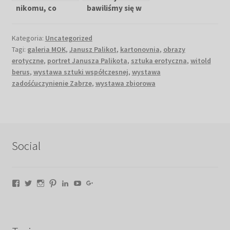
nikomu, co
bawiliśmy się w
zdarzyło się w
Kartonovni
Dziupli
Kategoria:
Uncategorized
Tagi:
galeria MOK
,
Janusz Palikot
,
kartonovnia
,
obrazy
erotyczne
,
portret Janusza Palikota
,
sztuka erotyczna
,
witold
berus
,
wystawa sztuki współczesnej
,
wystawa
zadośćuczynienie Zabrze
,
wystawa zbiorowa
Social
Facebook
Twitter
Instagram
Pinterest
LinkedIn
YouTube
Google+