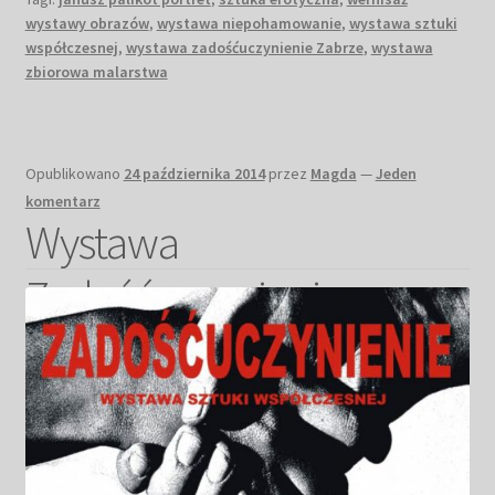
wystawy obrazów
,
wystawa niepohamowanie
,
wystawa sztuki
współczesnej
,
wystawa zadośćuczynienie Zabrze
,
wystawa
zbiorowa malarstwa
Opublikowano
24 października 2014
przez
Magda
—
Jeden
komentarz
Wystawa
Zadośćuczynienie
Zabrze 2014