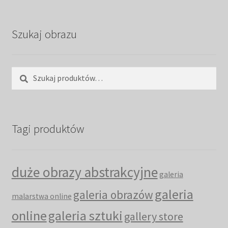
Szukaj obrazu
Szukaj:
Szukaj
Tagi produktów
duże obrazy abstrakcyjne
galeria
galeria
galeria obrazów
malarstwa online
online
galeria sztuki
gallery store