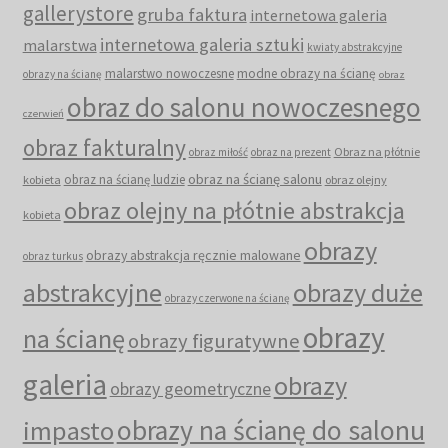
gallerystore
gruba faktura
internetowa galeria
internetowa galeria sztuki
malarstwa
kwiaty abstrakcyjne
malarstwo nowoczesne
modne obrazy na ścianę
obrazy na ścianę
obraz
obraz do salonu nowoczesnego
czerwień
obraz fakturalny
Obraz na płótnie
obraz miłość
obraz na prezent
obraz na ścianę salonu
obraz na ścianę ludzie
kobieta
obraz olejny
obraz olejny na płótnie abstrakcja
kobieta
obrazy
obrazy abstrakcja ręcznie malowane
obraz turkus
abstrakcyjne
obrazy duże
obrazy czerwone na ścianę
obrazy
na ścianę
obrazy figuratywne
galeria
obrazy
obrazy geometryczne
obrazy na ścianę do salonu
impasto