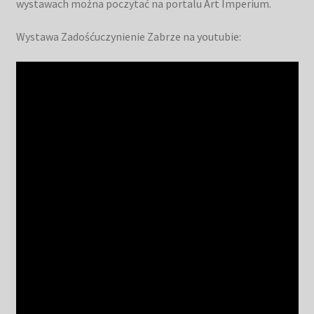
wystawach można poczytać na portalu Art Imperium.
Wystawa Zadośćuczynienie Zabrze na youtubie: