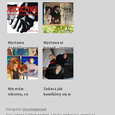
Wystawa
Wystawa w
Zadośćuczynieni
Dziupli – rozmiar
e Zabrze 2014
nie ma
znaczenia!
Nie mów
Zobacz jak
nikomu, co
bawiliśmy się w
zdarzyło się w
Kartonovni
Dziupli
Kategoria:
Uncategorized
Tagi:
janusz palikot portret
,
sztuka erotyczna
,
wernisaż