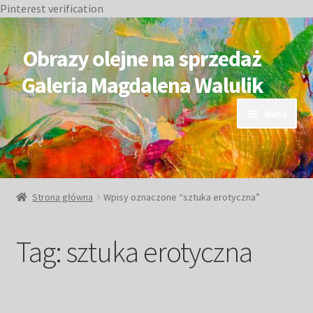
Pinterest verification
Przejdź
Przejdź
do
do
Obrazy olejne na sprzedaż
nawigacji
treści
Galeria Magdalena Walulik
Menu
OBRAZY DOSTĘPNE
NIEDOSTĘPNE
Strona główna
Wpisy oznaczone “sztuka erotyczna”
Duże obrazy
Tag:
sztuka erotyczna
Małe obrazy
Postacie