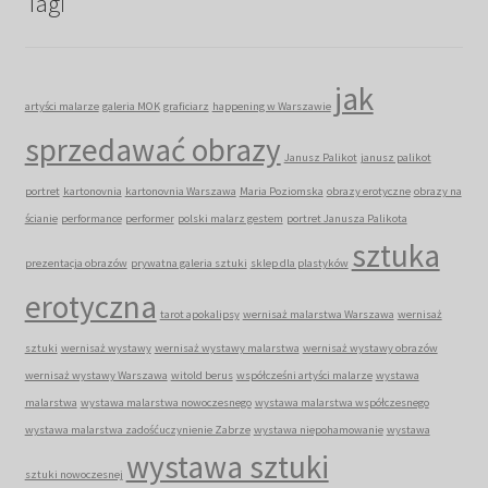
Tagi
jak
artyści malarze
galeria MOK
graficiarz
happening w Warszawie
sprzedawać obrazy
Janusz Palikot
janusz palikot
portret
kartonovnia
kartonovnia Warszawa
Maria Poziomska
obrazy erotyczne
obrazy na
ścianie
performance
performer
polski malarz gestem
portret Janusza Palikota
sztuka
prezentacja obrazów
prywatna galeria sztuki
sklep dla plastyków
erotyczna
tarot apokalipsy
wernisaż malarstwa Warszawa
wernisaż
sztuki
wernisaż wystawy
wernisaż wystawy malarstwa
wernisaż wystawy obrazów
wernisaż wystawy Warszawa
witold berus
współcześni artyści malarze
wystawa
malarstwa
wystawa malarstwa nowoczesnego
wystawa malarstwa współczesnego
wystawa malarstwa zadośćuczynienie Zabrze
wystawa niepohamowanie
wystawa
wystawa sztuki
sztuki nowoczesnej