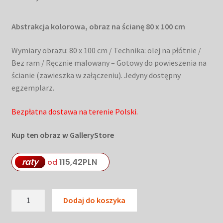
Abstrakcja kolorowa, obraz na ścianę 80 x 100 cm
Wymiary obrazu: 80 x 100 cm / Technika: olej na płótnie /
Bez ram / Ręcznie malowany – Gotowy do powieszenia na
ścianie (zawieszka w załączeniu). Jedyny dostępny
egzemplarz.
Bezpłatna dostawa na terenie Polski.
Kup ten obraz w GalleryStore
raty
115,42
PLN
od
ilość
Dodaj do koszyka
Abstrakcja
kolorowa