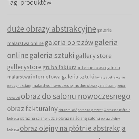
Tagi produktów
duże obrazy abstrakcyjne
galeria
galeria
galeria obrazów
malarstwa online
online
galeria sztuki
gallery store
gallerystore
gruba faktura
internetowa galeria
internetowa galeria sztuki
malarstwa
kwiaty abstrakcyjne
malarstwo nowoczesne
modne obrazy na ścianę
obrazy na ścianę
obraz
obraz do salonu nowoczesnego
czerwień
obraz fakturalny
Obraz na płótnie
obraz miłość
obraz na prezent
obraz na ścianę salonu
obraz na ścianę ludzie
kobieta
obraz olejny
obraz olejny na płótnie abstrakcja
kobieta