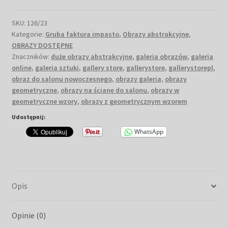
impasto
80
SKU:
126/23
Kategorie:
Gruba faktura impasto
,
Obrazy abstrakcyjne
,
x
OBRAZY DOSTĘPNE
100
Znaczników:
duże obrazy abstrakcyjne
,
galeria obrazów
,
galeria
#126
online
,
galeria sztuki
,
gallery store
,
gallerystore
,
gallerystorepl
,
GS
obraz do salonu nowoczesnego
,
obrazy galeria
,
obrazy
geometryczne
,
obrazy na ścianę do salonu
,
obrazy w
geometryczne wzory
,
obrazy z geometrycznym wzorem
Udostępnij:
WhatsApp
Opis
Opinie (0)