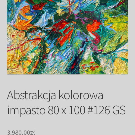
Kwiaty
Pejzaż
Obrazy abstrakcyjne
Tarot
Wabi sabi
Aukcja
Abstrakcja kolorowa
Rozwiń
O mnie
impasto 80 x 100 #126 GS
menu
potomn
GalleryStore
3.980,00
zł