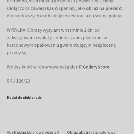
czerwono, stąd można go od razu powiesić na ścianie
(dołączona zawieszka). Wspaniały jako
obraz na prezent
dla najbliższych osób lub jako dekoracja na ścianę pokoju.
WYSYŁKA: Obrazy wysyłam w terminie 2 dni od
zaksięgowania wpłaty, solidnie zabezpieczone, w
kartonowym opakowaniu gwarantującym bezpieczną
przesyłkę.
Wolisz kupić w renomowanej galerii?
GalleryStore
SKU 126/23
Dodaj do ulubionych:
Abstrakcja kolorowa beże 80
Obraz abstrakcja kolorowa