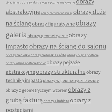
obrazy
obrazy abstrakcja ręcznie malowane
obraz turkus
abstrakcyjne
obrazy duże
obrazy czerwone na ścianę
obrazy
na ścianę
obrazy figuratywne
galeria
obrazy
obrazy geometryczne
obrazy na ścianę do salonu
impasto
obrazy niebieskie i żółte
obrazy niebieskie
obrazy olejne postacie
obrazy pejzaże
obrazy olejne postacie kobiet
obrazy strukturalne
abstrakcyjne
obrazy
techniką impasto
obrazy w geometryczne wzory
obrazy z
obrazy z geometrycznym wzorem
grubą fakturą
obrazy z
obrazy z kobietą
postaciami