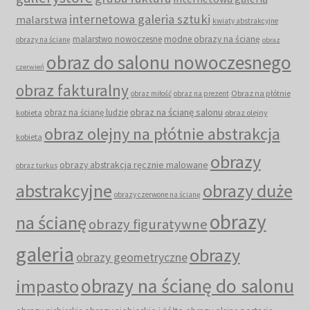
internetowa galeria sztuki
malarstwa
kwiaty abstrakcyjne
malarstwo nowoczesne
modne obrazy na ścianę
obrazy na ścianę
obraz
obraz do salonu nowoczesnego
czerwień
obraz fakturalny
Obraz na płótnie
obraz miłość
obraz na prezent
obraz na ścianę salonu
obraz na ścianę ludzie
kobieta
obraz olejny
obraz olejny na płótnie abstrakcja
kobieta
obrazy
obrazy abstrakcja ręcznie malowane
obraz turkus
abstrakcyjne
obrazy duże
obrazy czerwone na ścianę
obrazy
na ścianę
obrazy figuratywne
galeria
obrazy
obrazy geometryczne
obrazy na ścianę do salonu
impasto