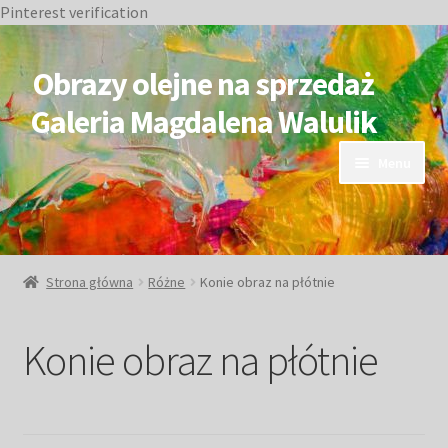
Pinterest verification
Przejdź
Przejdź
do
do
Obrazy olejne na sprzedaż
nawigacji
treści
Galeria Magdalena Walulik
Menu
OBRAZY DOSTĘPNE
NIEDOSTĘPNE
Strona główna
Różne
Konie obraz na płótnie
Duże obrazy
Konie obraz na płótnie
Małe obrazy
Postacie