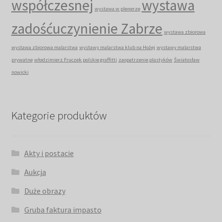
współczesnej
wystawa
wystawa w plenerze
zadośćuczynienie Zabrze
wystawa zbiorowa
wystawa zbiorowa malarstwa
wystawy malarstwa klub na Hożej
wystawy malarstwa
prywatne
włodzimierz Fruczek polskie graffitti
zaopatrzenie plastyków
Światosław
nowicki
Kategorie produktów
Akty i postacie
Aukcja
Duże obrazy
Gruba faktura impasto