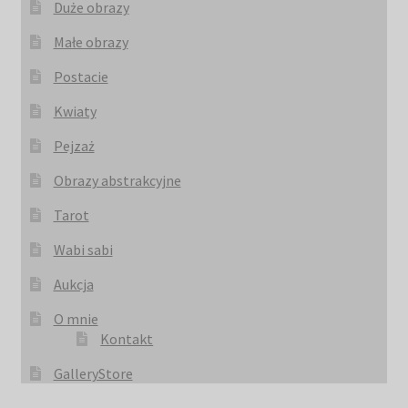
Duże obrazy
Małe obrazy
Postacie
Kwiaty
Pejzaż
Obrazy abstrakcyjne
Tarot
Wabi sabi
Aukcja
O mnie
Kontakt
GalleryStore