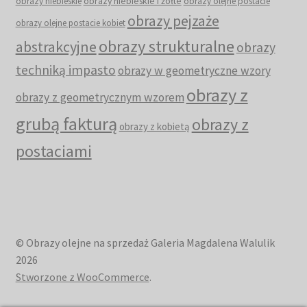
obrazy niebieskie i żółte
obrazy niebieskie
obrazy olejne postacie
obrazy pejzaże
obrazy olejne postacie kobiet
obrazy strukturalne
abstrakcyjne
obrazy
techniką impasto
obrazy w geometryczne wzory
obrazy z
obrazy z geometrycznym wzorem
grubą fakturą
obrazy z
obrazy z kobietą
postaciami
© Obrazy olejne na sprzedaż Galeria Magdalena Walulik
2026
Stworzone z WooCommerce
.