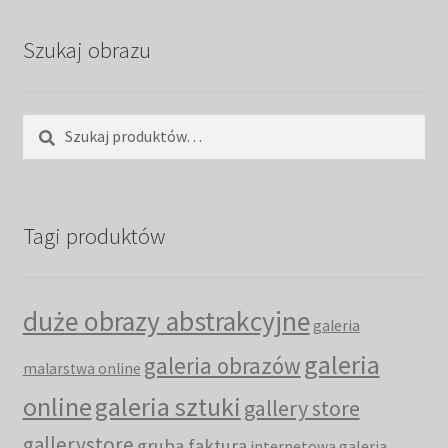
Szukaj obrazu
Szukaj:
Szukaj
Tagi produktów
duże obrazy abstrakcyjne
galeria
galeria
galeria obrazów
malarstwa online
online
galeria sztuki
gallery store
gallerystore
gruba faktura
internetowa galeria