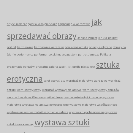
jak
artyści malarze
galeria MOK
graficiarz
happening w Warszawie
sprzedawać obrazy
Janusz Palikot
janusz palikot
portret
kartonovnia
kartonovnia Warszawa
Maria Poziomska
obrazy erotyczne
obrazy na
ścianie
performance
performer
polski malarz gestem
portret Janusza Palikota
sztuka
prezentacja obrazów
prywatna galeria sztuki
sklep dla plastyków
erotyczna
tarot apokalipsy
wernisaż malarstwa Warszawa
wernisaż
sztuki
wernisaż wystawy
wernisaż wystawy malarstwa
wernisaż wystawy obrazów
wernisaż wystawy Warszawa
witold berus
współcześni artyści malarze
wystawa
malarstwa
wystawa malarstwa nowoczesnego
wystawa malarstwa współczesnego
wystawa malarstwa zadośćuczynienie Zabrze
wystawa niepohamowanie
wystawa
wystawa sztuki
sztuki nowoczesnej