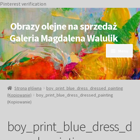
Pinterest verification
Przejdź
Przejdź
do
do
Obrazy olejne na sprzedaż
nawigacji
treści
Galeria Magdalena Walulik
Menu
OBRAZY DOSTĘPNE
NIEDOSTĘPNE
Strona główna
boy_print_blue_dress_dressed_painting
(Kopiowanie)
boy_print_blue_dress_dressed_painting
Duże obrazy
(Kopiowanie)
Małe obrazy
boy_print_blue_dress_d
Postacie