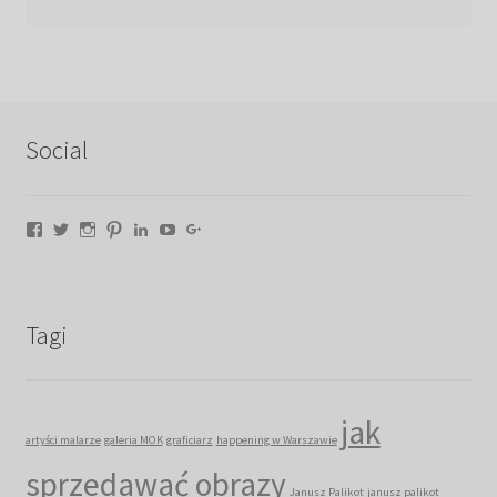
Social
Facebook
Twitter
Instagram
Pinterest
LinkedIn
YouTube
Google+
Tagi
jak
artyści malarze
galeria MOK
graficiarz
happening w Warszawie
sprzedawać obrazy
Janusz Palikot
janusz palikot