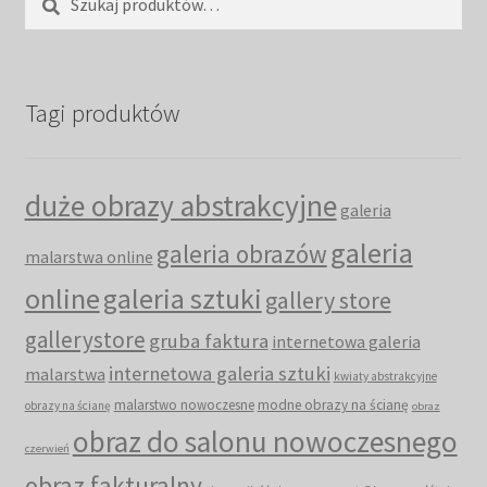
Tagi produktów
duże obrazy abstrakcyjne
galeria
galeria
galeria obrazów
malarstwa online
online
galeria sztuki
gallery store
gallerystore
gruba faktura
internetowa galeria
internetowa galeria sztuki
malarstwa
kwiaty abstrakcyjne
malarstwo nowoczesne
modne obrazy na ścianę
obrazy na ścianę
obraz
obraz do salonu nowoczesnego
czerwień
obraz fakturalny