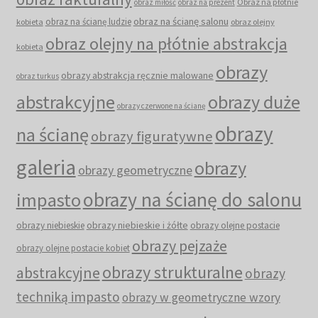
Obraz na płótnie
obraz miłość
obraz na prezent
obraz na ścianę salonu
obraz na ścianę ludzie
kobieta
obraz olejny
obraz olejny na płótnie abstrakcja
kobieta
obrazy
obrazy abstrakcja ręcznie malowane
obraz turkus
abstrakcyjne
obrazy duże
obrazy czerwone na ścianę
obrazy
na ścianę
obrazy figuratywne
galeria
obrazy
obrazy geometryczne
obrazy na ścianę do salonu
impasto
obrazy niebieskie i żółte
obrazy niebieskie
obrazy olejne postacie
obrazy pejzaże
obrazy olejne postacie kobiet
obrazy strukturalne
abstrakcyjne
obrazy
techniką impasto
obrazy w geometryczne wzory