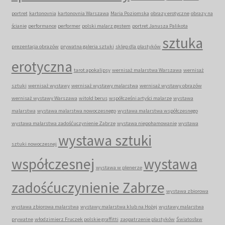
portret
kartonovnia
kartonovnia Warszawa
Maria Poziomska
obrazy erotyczne
obrazy na
ścianie
performance
performer
polski malarz gestem
portret Janusza Palikota
sztuka
prezentacja obrazów
prywatna galeria sztuki
sklep dla plastyków
erotyczna
tarot apokalipsy
wernisaż malarstwa Warszawa
wernisaż
sztuki
wernisaż wystawy
wernisaż wystawy malarstwa
wernisaż wystawy obrazów
wernisaż wystawy Warszawa
witold berus
współcześni artyści malarze
wystawa
malarstwa
wystawa malarstwa nowoczesnego
wystawa malarstwa współczesnego
wystawa malarstwa zadośćuczynienie Zabrze
wystawa niepohamowanie
wystawa
wystawa sztuki
sztuki nowoczesnej
współczesnej
wystawa
wystawa w plenerze
zadośćuczynienie Zabrze
wystawa zbiorowa
wystawa zbiorowa malarstwa
wystawy malarstwa klub na Hożej
wystawy malarstwa
prywatne
włodzimierz Fruczek polskie graffitti
zaopatrzenie plastyków
Światosław