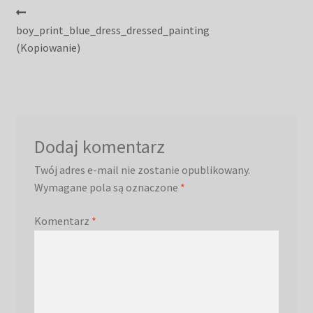
Nawigacja
Poprzedni
wpis:
boy_print_blue_dress_dressed_painting
wpisu
(Kopiowanie)
Dodaj komentarz
Twój adres e-mail nie zostanie opublikowany.
Wymagane pola są oznaczone
*
Komentarz
*