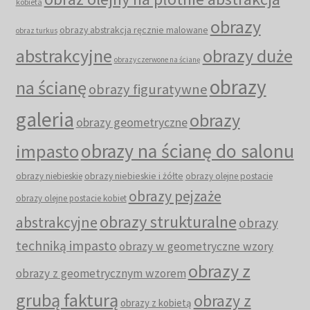
kobieta
obrazy
obrazy abstrakcja ręcznie malowane
obraz turkus
abstrakcyjne
obrazy duże
obrazy czerwone na ścianę
obrazy
na ścianę
obrazy figuratywne
galeria
obrazy
obrazy geometryczne
obrazy na ścianę do salonu
impasto
obrazy niebieskie i żółte
obrazy niebieskie
obrazy olejne postacie
obrazy pejzaże
obrazy olejne postacie kobiet
obrazy strukturalne
abstrakcyjne
obrazy
techniką impasto
obrazy w geometryczne wzory
obrazy z
obrazy z geometrycznym wzorem
grubą fakturą
obrazy z
obrazy z kobietą