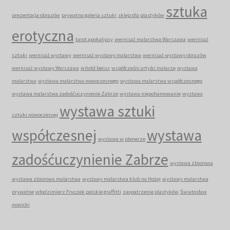
sztuka
prezentacja obrazów
prywatna galeria sztuki
sklep dla plastyków
erotyczna
tarot apokalipsy
wernisaż malarstwa Warszawa
wernisaż
sztuki
wernisaż wystawy
wernisaż wystawy malarstwa
wernisaż wystawy obrazów
wernisaż wystawy Warszawa
witold berus
współcześni artyści malarze
wystawa
malarstwa
wystawa malarstwa nowoczesnego
wystawa malarstwa współczesnego
wystawa malarstwa zadośćuczynienie Zabrze
wystawa niepohamowanie
wystawa
wystawa sztuki
sztuki nowoczesnej
współczesnej
wystawa
wystawa w plenerze
zadośćuczynienie Zabrze
wystawa zbiorowa
wystawa zbiorowa malarstwa
wystawy malarstwa klub na Hożej
wystawy malarstwa
prywatne
włodzimierz Fruczek polskie graffitti
zaopatrzenie plastyków
Światosław
nowicki