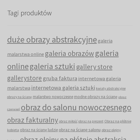
Tagi produktów
duże obrazy abstrakcyjne
galeria
galeria
galeria obrazów
malarstwa online
online
galeria sztuki
gallery store
gallerystore
gruba faktura
internetowa galeria
internetowa galeria sztuki
malarstwa
kwiaty abstrakcyjne
malarstwo nowoczesne
modne obrazy na ścianę
obrazy na ścianę
obraz
obraz do salonu nowoczesnego
czerwień
obraz fakturalny
Obraz na płótnie
obraz miłość
obraz na prezent
obraz na ścianę salonu
obraz na ścianę ludzie
kobieta
obraz olejny
obraz olejny na płótnie abstrakcja