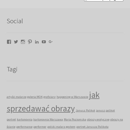
Social
Facebook
Twitter
Instagram
Pinterest
LinkedIn
YouTube
Google+
Tagi
jak
artyści malarze
galeria MOK
graficiarz
happening w Warszawie
sprzedawać obrazy
Janusz Palikot
janusz palikot
portret
kartonovnia
kartonovnia Warszawa
Maria Poziomska
obrazy erotyczne
obrazy na
ścianie
performance
performer
polski malarz gestem
portret Janusza Palikota