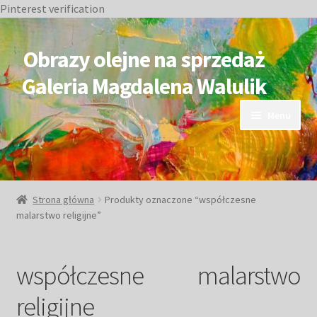
Pinterest verification
Przejdź
Przejdź
do
do
Obrazy olejne na sprzedaż
nawigacji
treści
Galeria Magdalena Walulik
Menu
OBRAZY DOSTĘPNE
NIEDOSTĘPNE
Strona główna
Produkty oznaczone “współczesne
malarstwo religijne”
Duże obrazy
Małe obrazy
współczesne malarstwo
religijne
Postacie