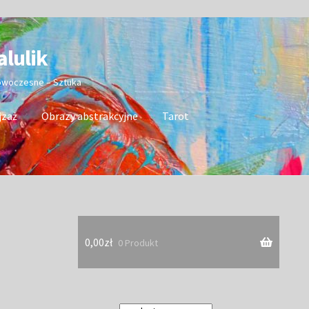
alulik
nowoczesne – Sztuka
jzaż
Obrazy abstrakcyjne
Tarot
0,00
zł
0 Produkt