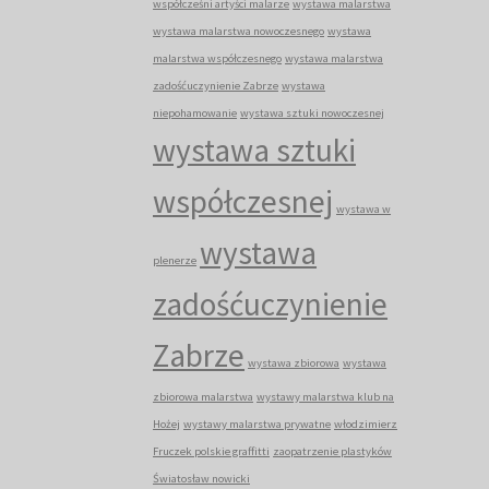
współcześni artyści malarze
wystawa malarstwa
wystawa malarstwa nowoczesnego
wystawa
malarstwa współczesnego
wystawa malarstwa
zadośćuczynienie Zabrze
wystawa
niepohamowanie
wystawa sztuki nowoczesnej
wystawa sztuki
współczesnej
wystawa w
wystawa
plenerze
zadośćuczynienie
Zabrze
wystawa zbiorowa
wystawa
zbiorowa malarstwa
wystawy malarstwa klub na
Hożej
wystawy malarstwa prywatne
włodzimierz
Fruczek polskie graffitti
zaopatrzenie plastyków
Światosław nowicki