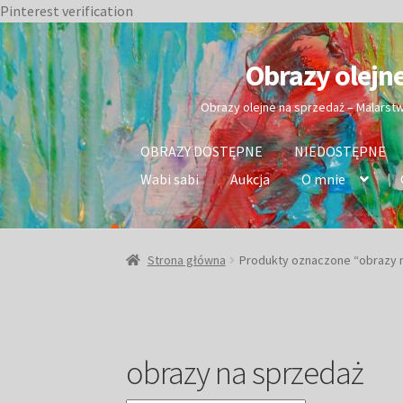
Pinterest verification
Przejdź
Przejdź
do
do
Obrazy olejn
nawigacji
treści
Obrazy olejne na sprzedaż – Malarst
OBRAZY DOSTĘPNE
NIEDOSTĘPNE
Wabi sabi
Aukcja
O mnie
Strona główna
Produkty oznaczone “obrazy 
obrazy na sprzedaż