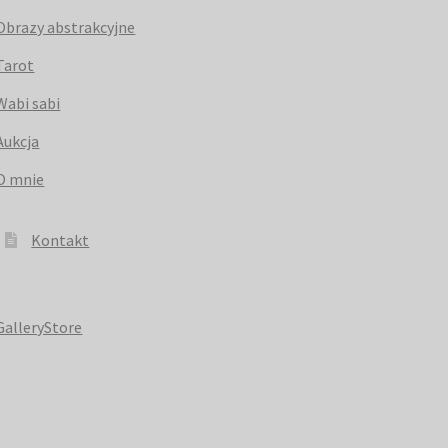
Obrazy abstrakcyjne
Tarot
Wabi sabi
Aukcja
O mnie
Kontakt
GalleryStore