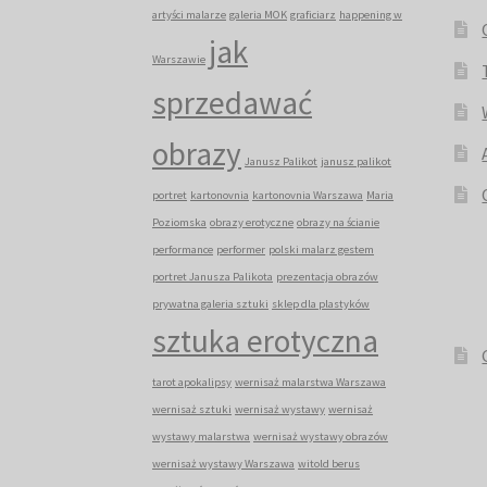
artyści malarze
galeria MOK
graficiarz
happening w
jak
Warszawie
sprzedawać
obrazy
Janusz Palikot
janusz palikot
portret
kartonovnia
kartonovnia Warszawa
Maria
Poziomska
obrazy erotyczne
obrazy na ścianie
performance
performer
polski malarz gestem
portret Janusza Palikota
prezentacja obrazów
prywatna galeria sztuki
sklep dla plastyków
sztuka erotyczna
tarot apokalipsy
wernisaż malarstwa Warszawa
wernisaż sztuki
wernisaż wystawy
wernisaż
wystawy malarstwa
wernisaż wystawy obrazów
wernisaż wystawy Warszawa
witold berus