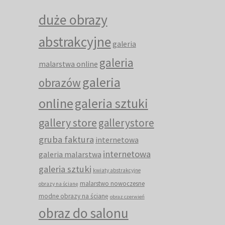
duże obrazy
abstrakcyjne
galeria
galeria
malarstwa online
galeria
obrazów
online
galeria sztuki
gallery store
gallerystore
gruba faktura
internetowa
internetowa
galeria malarstwa
galeria sztuki
kwiaty abstrakcyjne
malarstwo nowoczesne
obrazy na ścianę
modne obrazy na ścianę
obraz czerwień
obraz do salonu