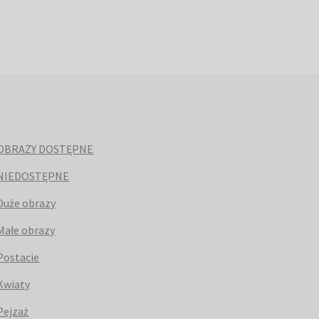
OBRAZY DOSTĘPNE
NIEDOSTĘPNE
Duże obrazy
Małe obrazy
Postacie
Kwiaty
Pejzaż