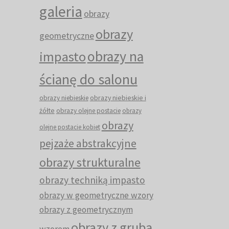
galeria
obrazy
obrazy
geometryczne
obrazy na
impasto
ścianę do salonu
obrazy niebieskie i
obrazy niebieskie
żółte
obrazy olejne postacie
obrazy
obrazy
olejne postacie kobiet
pejzaże abstrakcyjne
obrazy strukturalne
obrazy techniką impasto
obrazy w geometryczne wzory
obrazy z geometrycznym
obrazy z grubą