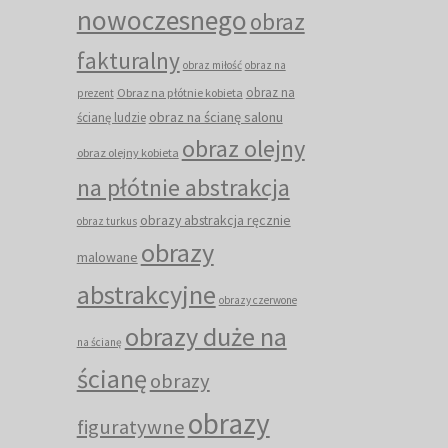
nowoczesnego
obraz
fakturalny
obraz miłość
obraz na
obraz na
Obraz na płótnie kobieta
prezent
obraz na ścianę salonu
ścianę ludzie
obraz olejny
obraz olejny kobieta
na płótnie abstrakcja
obrazy abstrakcja ręcznie
obraz turkus
obrazy
malowane
abstrakcyjne
obrazy czerwone
obrazy duże na
na ścianę
ścianę
obrazy
obrazy
figuratywne