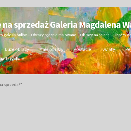
e na sprzedaż Galeria Magdalena W
wo galeria online – Obrazy ręcznie malowane – Obrazy na ścianę – Obrazy 
Duże obrazy
Małe obrazy
Postacie
Kwiaty
Pe
GalleryStore
na sprzedaż”