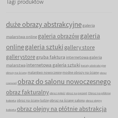
Tagi produktów
duże obrazy abstrakcyjne
galeria
galeria
galeria obrazów
malarstwa online
online
galeria sztuki
gallery store
gallerystore
gruba faktura
internetowa galeria
internetowa galeria sztuki
malarstwa
kwiaty abstrakcyjne
malarstwo nowoczesne
modne obrazy na ścianę
obrazy na ścianę
obraz
obraz do salonu nowoczesnego
czerwień
obraz fakturalny
Obraz na płótnie
obraz miłość
obraz na prezent
obraz na ścianę salonu
obraz na ścianę ludzie
kobieta
obraz olejny
obraz olejny na płótnie abstrakcja
kobieta