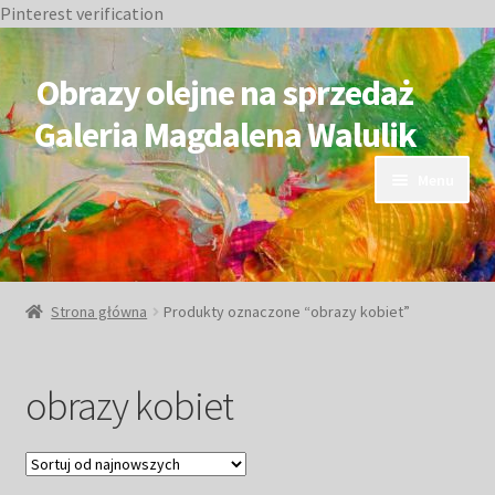
Pinterest verification
Przejdź
Przejdź
do
do
Obrazy olejne na sprzedaż
nawigacji
treści
Galeria Magdalena Walulik
Menu
OBRAZY DOSTĘPNE
NIEDOSTĘPNE
Strona główna
Produkty oznaczone “obrazy kobiet”
Duże obrazy
obrazy kobiet
Małe obrazy
Postacie