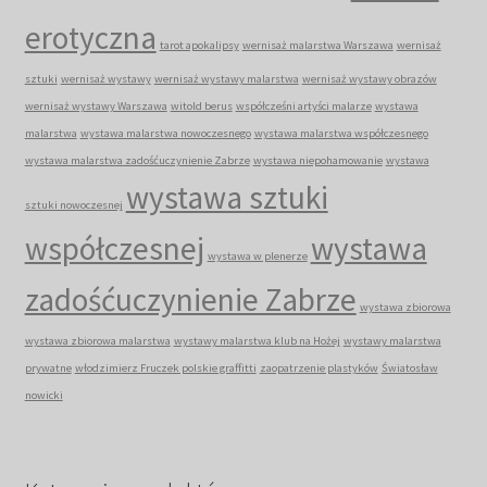
erotyczna
tarot apokalipsy
wernisaż malarstwa Warszawa
wernisaż
sztuki
wernisaż wystawy
wernisaż wystawy malarstwa
wernisaż wystawy obrazów
wernisaż wystawy Warszawa
witold berus
współcześni artyści malarze
wystawa
malarstwa
wystawa malarstwa nowoczesnego
wystawa malarstwa współczesnego
wystawa malarstwa zadośćuczynienie Zabrze
wystawa niepohamowanie
wystawa
wystawa sztuki
sztuki nowoczesnej
współczesnej
wystawa
wystawa w plenerze
zadośćuczynienie Zabrze
wystawa zbiorowa
wystawa zbiorowa malarstwa
wystawy malarstwa klub na Hożej
wystawy malarstwa
prywatne
włodzimierz Fruczek polskie graffitti
zaopatrzenie plastyków
Światosław
nowicki