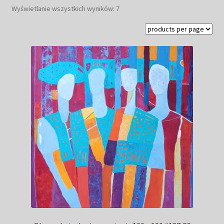
Posortowane
Wyświetlanie wszystkich wyników: 7
Kwiaty
według
najnowszych
Pejzaż
Obrazy abstrakcyjne
Tarot
Wabi sabi
Aukcja
Rozwiń
O mnie
menu
potomn
GalleryStore