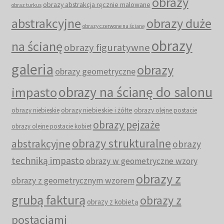
obrazy
obrazy abstrakcja ręcznie malowane
obraz turkus
abstrakcyjne
obrazy duże
obrazy czerwone na ścianę
obrazy
na ścianę
obrazy figuratywne
galeria
obrazy
obrazy geometryczne
obrazy na ścianę do salonu
impasto
obrazy niebieskie i żółte
obrazy niebieskie
obrazy olejne postacie
obrazy pejzaże
obrazy olejne postacie kobiet
obrazy strukturalne
abstrakcyjne
obrazy
techniką impasto
obrazy w geometryczne wzory
obrazy z
obrazy z geometrycznym wzorem
grubą fakturą
obrazy z
obrazy z kobietą
postaciami