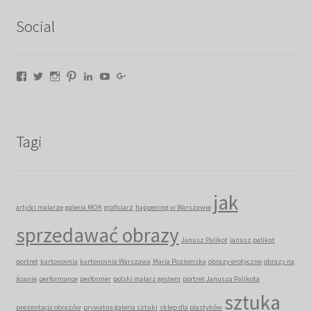
Social
Facebook
Twitter
Instagram
Pinterest
LinkedIn
YouTube
Google+
Tagi
jak
artyści malarze
galeria MOK
graficiarz
happening w Warszawie
sprzedawać obrazy
Janusz Palikot
janusz palikot
portret
kartonovnia
kartonovnia Warszawa
Maria Poziomska
obrazy erotyczne
obrazy na
ścianie
performance
performer
polski malarz gestem
portret Janusza Palikota
sztuka
prezentacja obrazów
prywatna galeria sztuki
sklep dla plastyków