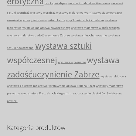
erotyczna
tarot apokalipsy
wernisaż malarstwa Warszawa
wernisaż
sztuki
wernisaż wystawy
wernisaż wystawy malarstwa
wernisaż wystawy obrazów
wernisaż wystawy Warszawa
witold berus
współcześni artyści malarze
wystawa
malarstwa
wystawa malarstwa nowoczesnego
wystawa malarstwa współczesnego
wystawa malarstwa zadośćuczynienie Zabrze
wystawa niepohamowanie
wystawa
wystawa sztuki
sztuki nowoczesnej
współczesnej
wystawa
wystawa w plenerze
zadośćuczynienie Zabrze
wystawa zbiorowa
wystawa zbiorowa malarstwa
wystawy malarstwa klub na Hożej
wystawy malarstwa
prywatne
włodzimierz Fruczek polskie graffitti
zaopatrzenie plastyków
Światosław
nowicki
Kategorie produktów