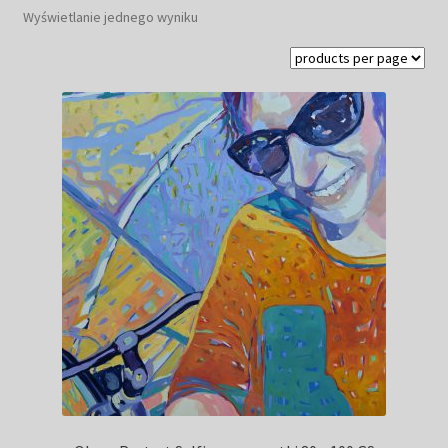
Wyświetlanie jednego wyniku
Kwiaty
Pejzaż
Obrazy abstrakcyjne
Tarot
Wabi sabi
Aukcja
Rozwiń
O mnie
menu
potomn
GalleryStore