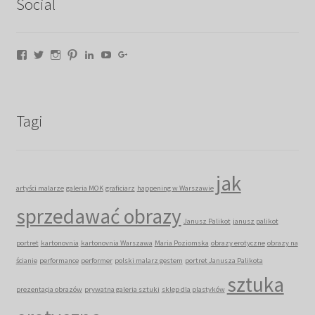
Social
Facebook
Twitter
Instagram
Pinterest
LinkedIn
YouTube
Google+
Tagi
jak
artyści malarze
galeria MOK
graficiarz
happening w Warszawie
sprzedawać obrazy
Janusz Palikot
janusz palikot
portret
kartonovnia
kartonovnia Warszawa
Maria Poziomska
obrazy erotyczne
obrazy na
ścianie
performance
performer
polski malarz gestem
portret Janusza Palikota
sztuka
prezentacja obrazów
prywatna galeria sztuki
sklep dla plastyków