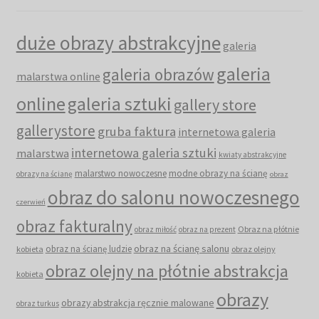
duże obrazy abstrakcyjne
galeria
galeria
galeria obrazów
malarstwa online
online
galeria sztuki
gallery store
gallerystore
gruba faktura
internetowa galeria
internetowa galeria sztuki
malarstwa
kwiaty abstrakcyjne
malarstwo nowoczesne
modne obrazy na ścianę
obrazy na ścianę
obraz
obraz do salonu nowoczesnego
czerwień
obraz fakturalny
Obraz na płótnie
obraz miłość
obraz na prezent
obraz na ścianę salonu
obraz na ścianę ludzie
kobieta
obraz olejny
obraz olejny na płótnie abstrakcja
kobieta
obrazy
obrazy abstrakcja ręcznie malowane
obraz turkus