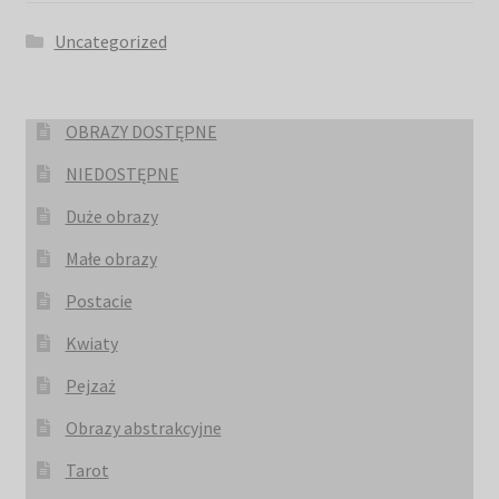
Uncategorized
OBRAZY DOSTĘPNE
NIEDOSTĘPNE
Duże obrazy
Małe obrazy
Postacie
Kwiaty
Pejzaż
Obrazy abstrakcyjne
Tarot