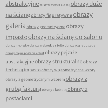
abstrakcyjne
obrazy duże
obrazy czerwone na ścianę
obrazy
na ścianę
obrazy figuratywne
galeria
obrazy
obrazy geometryczne
obrazy na ścianę do salonu
impasto
obrazy niebieskie i żółte
obrazy niebieskie
obrazy olejne postacie
obrazy pejzaże
obrazy olejne postacie kobiet
obrazy strukturalne
abstrakcyjne
obrazy
techniką impasto
obrazy w geometryczne wzory
obrazy z
obrazy z geometrycznym wzorem
grubą fakturą
obrazy z
obrazy z kobietą
postaciami