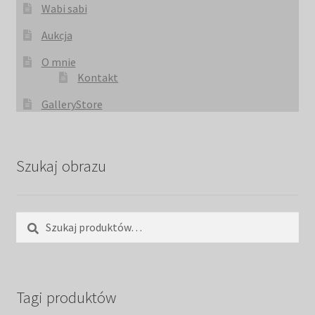
Wabi sabi
Aukcja
O mnie
Kontakt
GalleryStore
Szukaj obrazu
Szukaj:
Szukaj
Tagi produktów