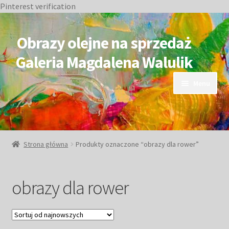
Pinterest verification
Przejdź
Przejdź
do
do
Obrazy olejne na sprzedaż
nawigacji
treści
Galeria Magdalena Walulik
Menu
OBRAZY DOSTĘPNE
NIEDOSTĘPNE
Strona główna
Produkty oznaczone “obrazy dla rower”
Duże obrazy
obrazy dla rower
Małe obrazy
Postacie