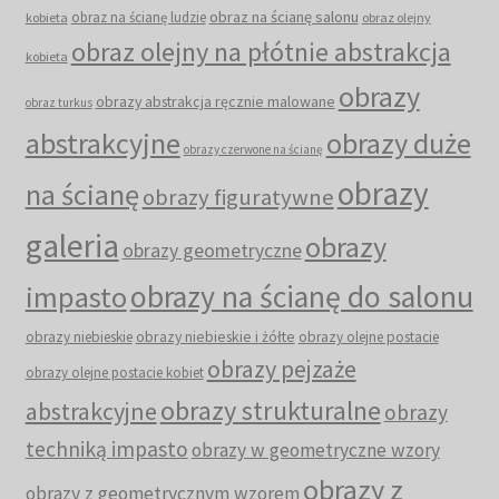
obraz na ścianę salonu
obraz na ścianę ludzie
kobieta
obraz olejny
obraz olejny na płótnie abstrakcja
kobieta
obrazy
obrazy abstrakcja ręcznie malowane
obraz turkus
abstrakcyjne
obrazy duże
obrazy czerwone na ścianę
obrazy
na ścianę
obrazy figuratywne
galeria
obrazy
obrazy geometryczne
obrazy na ścianę do salonu
impasto
obrazy niebieskie i żółte
obrazy niebieskie
obrazy olejne postacie
obrazy pejzaże
obrazy olejne postacie kobiet
obrazy strukturalne
abstrakcyjne
obrazy
techniką impasto
obrazy w geometryczne wzory
obrazy z
obrazy z geometrycznym wzorem