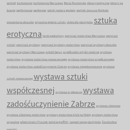
portret
kartonovnia
kartonovnia Warszawa
Maria Poziomska
obrazy erotyczne
obrazy na
ścianie
performance
performer
polski malarz gestem
portret Janusza Palikota
sztuka
prezentacja obrazów
prywatna galeria sztuki
sklep dla plastyków
erotyczna
tarot apokalipsy
wernisaż malarstwa Warszawa
wernisaż
sztuki
wernisaż wystawy
wernisaż wystawy malarstwa
wernisaż wystawy obrazów
wernisaż wystawy Warszawa
witold berus
współcześni artyści malarze
wystawa
malarstwa
wystawa malarstwa nowoczesnego
wystawa malarstwa współczesnego
wystawa malarstwa zadośćuczynienie Zabrze
wystawa niepohamowanie
wystawa
wystawa sztuki
sztuki nowoczesnej
współczesnej
wystawa
wystawa w plenerze
zadośćuczynienie Zabrze
wystawa zbiorowa
wystawa zbiorowa malarstwa
wystawy malarstwa klub na Hożej
wystawy malarstwa
prywatne
włodzimierz Fruczek polskie graffitti
zaopatrzenie plastyków
Światosław
nowicki