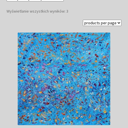
Kwiaty
Posortowane
Wyświetlanie wszystkich wyników: 3
według
Pejzaż
najnowszych
Obrazy abstrakcyjne
Tarot
Wabi sabi
Aukcja
Rozwiń
O mnie
menu
potomn
GalleryStore