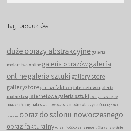
Tagi produktów
duże obrazy abstrakcyjne
galeria
galeria
galeria obrazów
malarstwa online
online
galeria sztuki
gallery store
gallerystore
gruba faktura
internetowa galeria
internetowa galeria sztuki
malarstwa
kwiaty abstrakcyjne
malarstwo nowoczesne
modne obrazy na ścianę
obrazy na ścianę
obraz
obraz do salonu nowoczesnego
czerwień
obraz fakturalny
Obraz na płótnie
obraz miłość
obraz na prezent