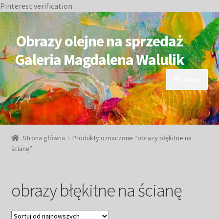
Pinterest verification
Przejdź
Przejdź
do
do
Obrazy olejne na sprzedaż
nawigacji
treści
Galeria Magdalena Walulik
Menu
OBRAZY DOSTĘPNE
NIEDOSTĘPNE
Strona główna
Produkty oznaczone “obrazy błękitne na
ścianę”
Duże obrazy
Małe obrazy
obrazy błękitne na ścianę
Postacie