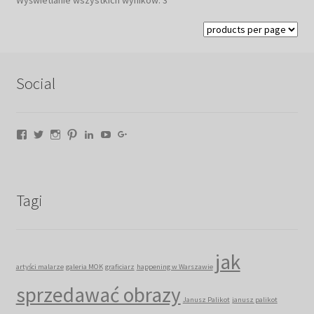
Wyświetlanie wszystkich wyników: 3
według
najnowszych
Social
Facebook
Twitter
Instagram
Pinterest
LinkedIn
YouTube
Google+
Tagi
jak
artyści malarze
galeria MOK
graficiarz
happening w Warszawie
sprzedawać obrazy
Janusz Palikot
janusz palikot