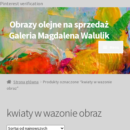
Pinterest verification
Przejdź
Przejdź
do
do
Obrazy olejne na sprzedaż
nawigacji
treści
Galeria Magdalena Walulik
Menu
OBRAZY DOSTĘPNE
NIEDOSTĘPNE
Strona główna
Produkty oznaczone “kwiaty w wazonie
obraz”
Duże obrazy
Małe obrazy
kwiaty w wazonie obraz
Postacie