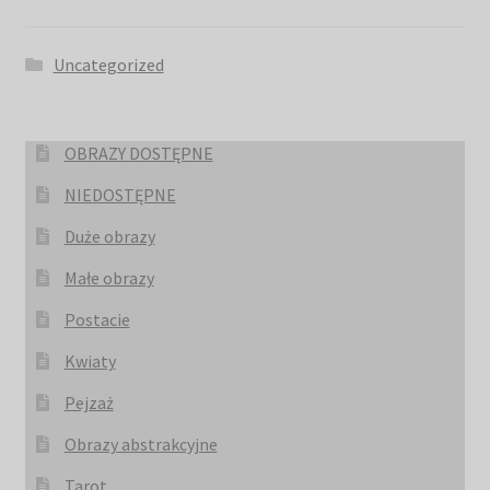
Uncategorized
OBRAZY DOSTĘPNE
NIEDOSTĘPNE
Duże obrazy
Małe obrazy
Postacie
Kwiaty
Pejzaż
Obrazy abstrakcyjne
Tarot