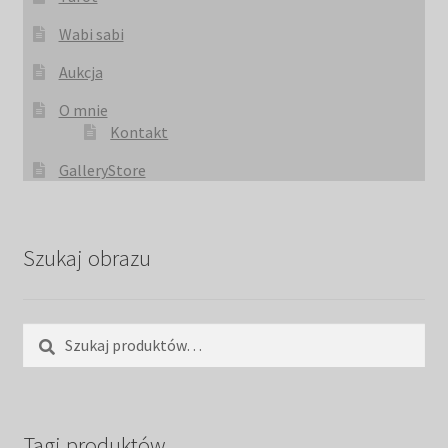
Wabi sabi
Aukcja
O mnie
Kontakt
GalleryStore
Szukaj obrazu
Szukaj:
Szukaj
Tagi produktów