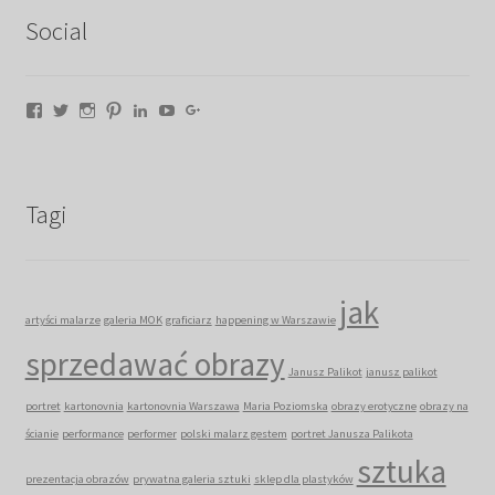
Social
Facebook
Twitter
Instagram
Pinterest
LinkedIn
YouTube
Google+
Tagi
jak
artyści malarze
galeria MOK
graficiarz
happening w Warszawie
sprzedawać obrazy
Janusz Palikot
janusz palikot
portret
kartonovnia
kartonovnia Warszawa
Maria Poziomska
obrazy erotyczne
obrazy na
ścianie
performance
performer
polski malarz gestem
portret Janusza Palikota
sztuka
prezentacja obrazów
prywatna galeria sztuki
sklep dla plastyków