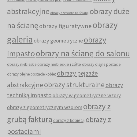
abstrakcyjne
obrazy duże
obrazy czerwone na ścianę
obrazy
na ścianę
obrazy figuratywne
galeria
obrazy
obrazy geometryczne
obrazy na ścianę do salonu
impasto
obrazy niebieskie i żółte
obrazy niebieskie
obrazy olejne postacie
obrazy pejzaże
obrazy olejne postacie kobiet
obrazy strukturalne
abstrakcyjne
obrazy
techniką impasto
obrazy w geometryczne wzory
obrazy z
obrazy z geometrycznym wzorem
grubą fakturą
obrazy z
obrazy z kobietą
postaciami