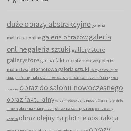
duże obrazy abstrakcyjne
galeria
galeria
galeria obrazów
malarstwa online
online
galeria sztuki
gallery store
gallerystore
gruba faktura
internetowa galeria
internetowa galeria sztuki
malarstwa
kwiaty abstrakcyjne
malarstwo nowoczesne
modne obrazy na ścianę
obrazy na ścianę
obraz
obraz do salonu nowoczesnego
czerwień
obraz fakturalny
Obraz na płótnie
obraz miłość
obraz na prezent
obraz na ścianę salonu
obraz na ścianę ludzie
kobieta
obraz olejny
obraz olejny na płótnie abstrakcja
kobieta
obrazy
obrazy abstrakcja ręcznie malowane
obraz turkus