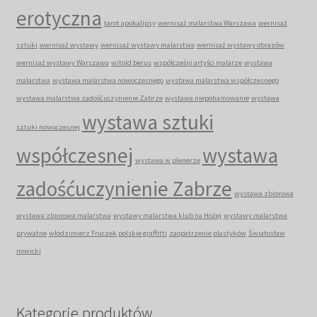
erotyczna
tarot apokalipsy
wernisaż malarstwa Warszawa
wernisaż
sztuki
wernisaż wystawy
wernisaż wystawy malarstwa
wernisaż wystawy obrazów
wernisaż wystawy Warszawa
witold berus
współcześni artyści malarze
wystawa
malarstwa
wystawa malarstwa nowoczesnego
wystawa malarstwa współczesnego
wystawa malarstwa zadośćuczynienie Zabrze
wystawa niepohamowanie
wystawa
wystawa sztuki
sztuki nowoczesnej
współczesnej
wystawa
wystawa w plenerze
zadośćuczynienie Zabrze
wystawa zbiorowa
wystawa zbiorowa malarstwa
wystawy malarstwa klub na Hożej
wystawy malarstwa
prywatne
włodzimierz Fruczek polskie graffitti
zaopatrzenie plastyków
Światosław
nowicki
Kategorie produktów