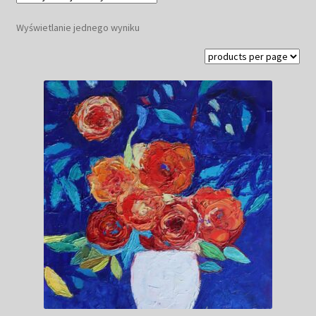
Kwiaty
Wyświetlanie jednego wyniku
Pejzaż
Obrazy abstrakcyjne
Tarot
Wabi sabi
Aukcja
Rozwiń
O mnie
menu
potomn
GalleryStore