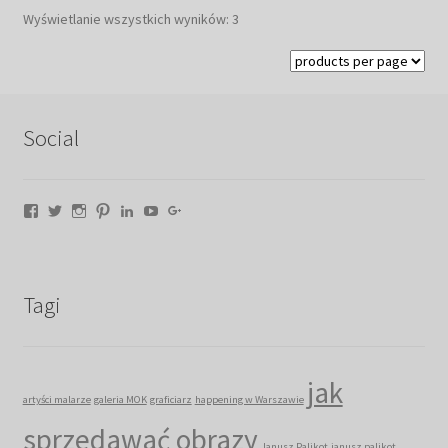
Posortowane
Wyświetlanie wszystkich wyników: 3
według
najnowszych
Social
Facebook
Twitter
Instagram
Pinterest
LinkedIn
YouTube
Google+
Tagi
jak
artyści malarze
galeria MOK
graficiarz
happening w Warszawie
sprzedawać obrazy
Janusz Palikot
janusz palikot