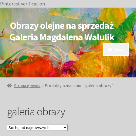
Pinterest verification
Przejdź
Przejdź
do
do
Obrazy olejne na sprzedaż
nawigacji
treści
Galeria Magdalena Walulik
Menu
OBRAZY DOSTĘPNE
NIEDOSTĘPNE
Strona główna
Produkty oznaczone “galeria obrazy”
Duże obrazy
galeria obrazy
Małe obrazy
Postacie