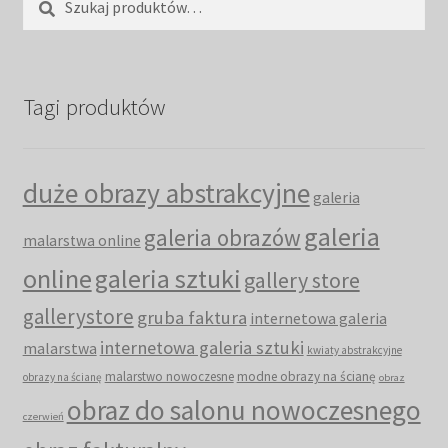
Tagi produktów
duże obrazy abstrakcyjne
galeria
galeria
galeria obrazów
malarstwa online
online
galeria sztuki
gallery store
gallerystore
gruba faktura
internetowa galeria
internetowa galeria sztuki
malarstwa
kwiaty abstrakcyjne
malarstwo nowoczesne
modne obrazy na ścianę
obrazy na ścianę
obraz
obraz do salonu nowoczesnego
czerwień