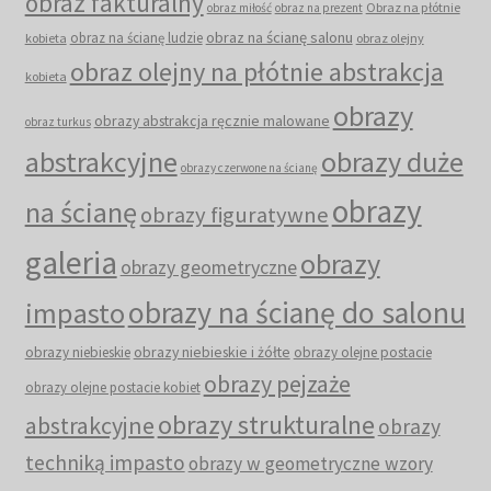
obraz fakturalny
Obraz na płótnie
obraz miłość
obraz na prezent
obraz na ścianę salonu
obraz na ścianę ludzie
kobieta
obraz olejny
obraz olejny na płótnie abstrakcja
kobieta
obrazy
obrazy abstrakcja ręcznie malowane
obraz turkus
abstrakcyjne
obrazy duże
obrazy czerwone na ścianę
obrazy
na ścianę
obrazy figuratywne
galeria
obrazy
obrazy geometryczne
obrazy na ścianę do salonu
impasto
obrazy niebieskie i żółte
obrazy niebieskie
obrazy olejne postacie
obrazy pejzaże
obrazy olejne postacie kobiet
obrazy strukturalne
abstrakcyjne
obrazy
techniką impasto
obrazy w geometryczne wzory