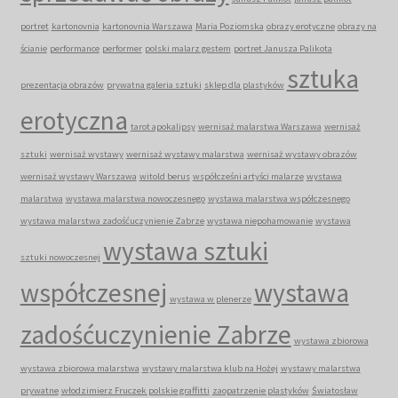
portret
kartonovnia
kartonovnia Warszawa
Maria Poziomska
obrazy erotyczne
obrazy na
ścianie
performance
performer
polski malarz gestem
portret Janusza Palikota
sztuka
prezentacja obrazów
prywatna galeria sztuki
sklep dla plastyków
erotyczna
tarot apokalipsy
wernisaż malarstwa Warszawa
wernisaż
sztuki
wernisaż wystawy
wernisaż wystawy malarstwa
wernisaż wystawy obrazów
wernisaż wystawy Warszawa
witold berus
współcześni artyści malarze
wystawa
malarstwa
wystawa malarstwa nowoczesnego
wystawa malarstwa współczesnego
wystawa malarstwa zadośćuczynienie Zabrze
wystawa niepohamowanie
wystawa
wystawa sztuki
sztuki nowoczesnej
współczesnej
wystawa
wystawa w plenerze
zadośćuczynienie Zabrze
wystawa zbiorowa
wystawa zbiorowa malarstwa
wystawy malarstwa klub na Hożej
wystawy malarstwa
prywatne
włodzimierz Fruczek polskie graffitti
zaopatrzenie plastyków
Światosław