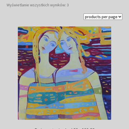
Posortowane
Wyświetlanie wszystkich wyników: 3
Kwiaty
według
najnowszych
Pejzaż
Obrazy abstrakcyjne
Tarot
Wabi sabi
Aukcja
Rozwiń
O mnie
menu
potomn
GalleryStore