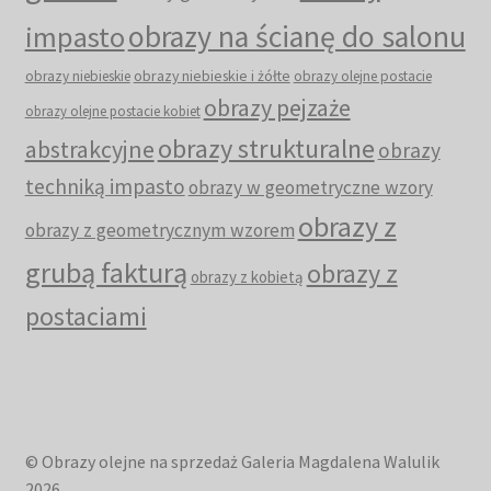
obrazy na ścianę do salonu
impasto
obrazy niebieskie i żółte
obrazy niebieskie
obrazy olejne postacie
obrazy pejzaże
obrazy olejne postacie kobiet
obrazy strukturalne
abstrakcyjne
obrazy
techniką impasto
obrazy w geometryczne wzory
obrazy z
obrazy z geometrycznym wzorem
grubą fakturą
obrazy z
obrazy z kobietą
postaciami
© Obrazy olejne na sprzedaż Galeria Magdalena Walulik
2026