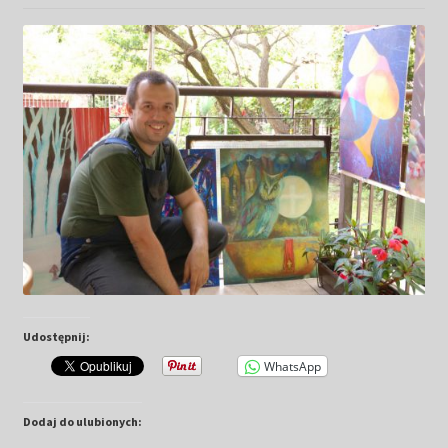
Kwiaty
Pejzaż
Obrazy abstrakcyjne
Tarot
Wabi sabi
Aukcja
Udostępnij:
Rozwiń
O mnie
menu
WhatsApp
potomn
GalleryStore
Dodaj do ulubionych: