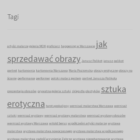
Tagi
jak
artyści malarze
galeria MOK
graficiarz
happening w Warszawie
sprzedawać obrazy
Janusz Palikot
janusz palikot
portret
kartonovnia
kartonovnia Warszawa
Maria Poziomska
obrazy erotyczne
obrazy na
ścianie
performance
performer
polski malarz gestem
portret Janusza Palikota
sztuka
prezentacja obrazów
prywatna galeria sztuki
sklep dla plastyków
erotyczna
tarot apokalipsy
wernisaż malarstwa Warszawa
wernisaż
sztuki
wernisaż wystawy
wernisaż wystawy malarstwa
wernisaż wystawy obrazów
wernisaż wystawy Warszawa
witold berus
współcześni artyści malarze
wystawa
malarstwa
wystawa malarstwa nowoczesnego
wystawa malarstwa współczesnego
wystawa malarstwa zadośćuczynienie Zabrze
wystawa niepohamowanie
wystawa