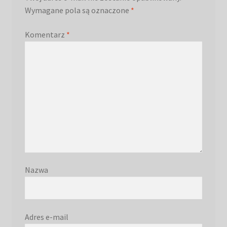
Wymagane pola są oznaczone
*
Komentarz
*
Nazwa
Adres e-mail