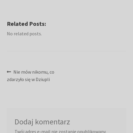
Related Posts:
No related posts.
Nawigacja
Poprzedni
Nie mów nikomu, co
wpis:
zdarzyło się w Dziupli
wpisu
Dodaj komentarz
Twój adres e-mail nie zostanie opublikowany.