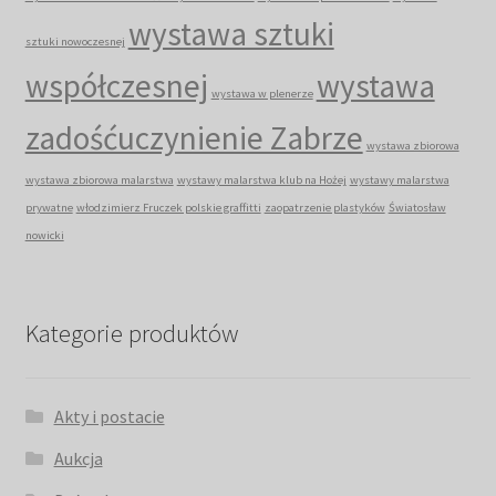
wystawa sztuki
sztuki nowoczesnej
współczesnej
wystawa
wystawa w plenerze
zadośćuczynienie Zabrze
wystawa zbiorowa
wystawa zbiorowa malarstwa
wystawy malarstwa klub na Hożej
wystawy malarstwa
prywatne
włodzimierz Fruczek polskie graffitti
zaopatrzenie plastyków
Światosław
nowicki
Kategorie produktów
Akty i postacie
Aukcja