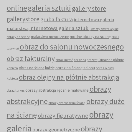
online
galeria sztuki
gallery store
gallerystore
gruba faktura
internetowa galeria
internetowa galeria sztuki
malarstwa
kwiaty abstrakcyjne
malarstwo nowoczesne
modne obrazy na ścianę
obrazy na ścianę
obraz
obraz do salonu nowoczesnego
czerwień
obraz fakturalny
Obraz na płótnie
obraz miłość
obraz na prezent
obraz na ścianę salonu
obraz na ścianę ludzie
kobieta
obraz olejny
obraz olejny na płótnie abstrakcja
kobieta
obrazy
obrazy abstrakcja ręcznie malowane
obraz turkus
abstrakcyjne
obrazy duże
obrazy czerwone na ścianę
obrazy
na ścianę
obrazy figuratywne
galeria
obrazy
obrazy geometryczne