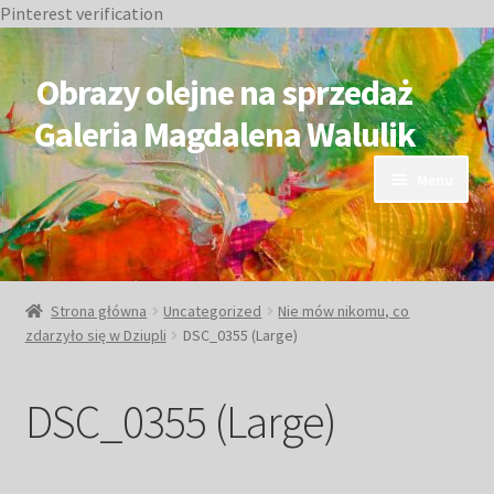
Pinterest verification
Przejdź
Przejdź
do
do
Obrazy olejne na sprzedaż
nawigacji
treści
Galeria Magdalena Walulik
Menu
OBRAZY DOSTĘPNE
NIEDOSTĘPNE
Strona główna
Uncategorized
Nie mów nikomu, co
zdarzyło się w Dziupli
DSC_0355 (Large)
Duże obrazy
DSC_0355 (Large)
Małe obrazy
Postacie