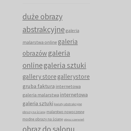
duże obrazy
abstrakcyjne
galeria
galeria
malarstwa online
galeria
obrazów
online
galeria sztuki
gallery store
gallerystore
gruba faktura
internetowa
internetowa
galeria malarstwa
galeria sztuki
kwiaty abstrakcyjne
malarstwo nowoczesne
obrazy na ścianę
modne obrazy na ścianę
obraz czerwień
obraz do salonu