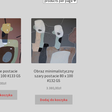
e postacie
Obraz minimalistyczny
x 100 #133 GS
szary postacie 80 x 100
#132 GS
,00
zł
3.380,00
zł
 koszyka
Dodaj do koszyka