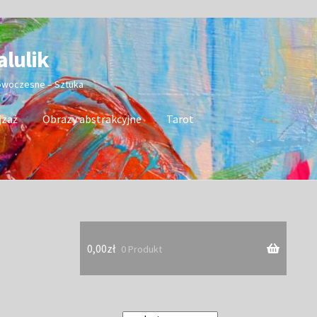
alulik
nowoczesne – Sztuka
jzaż
Obrazy abstrakcyjne
Tarot
0,00
zł
0 Produkt