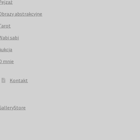
Pejzaż
Obrazy abstrakcyjne
Tarot
Wabi sabi
Aukcja
O mnie
Kontakt
GalleryStore