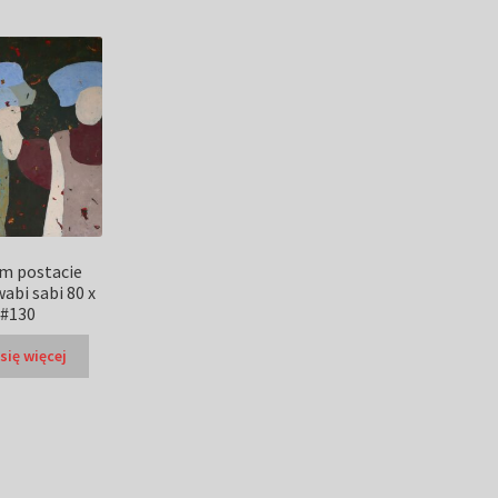
m postacie
abi sabi 80 x
 #130
się więcej