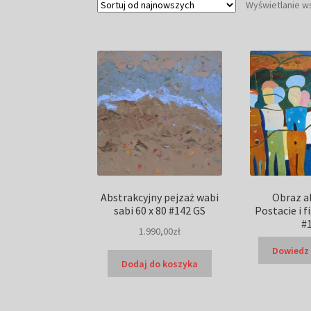
Wyświetlanie w
Abstrakcyjny pejzaż wabi
Obraz a
sabi 60 x 80 #142 GS
Postacie i f
#
1.990,00
zł
Dowiedz 
Dodaj do koszyka