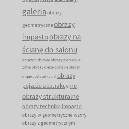
galeria
obrazy
obrazy
geometryczne
obrazy na
impasto
ścianę do salonu
obrazy niebieskie i
obrazy niebieskie
żółte
obrazy olejne postacie
obrazy
obrazy
olejne postacie kobiet
pejzaże abstrakcyjne
obrazy strukturalne
obrazy techniką impasto
obrazy w geometryczne wzory
obrazy z geometrycznym