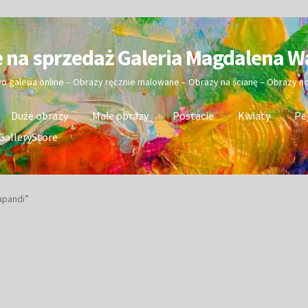
e na sprzedaż Galeria Magdalena W
wo galeria online – Obrazy ręcznie malowane – Obrazy na ścianę – Obrazy 
Duże obrazy
Małe obrazy
Postacie
Kwiaty
Pe
GalleryStore
apandi”