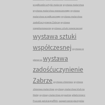
współcześni artyści malarze
wystawa malarstwa
wystawa malarstwa nowoczesnego
wystawa
malarstwa współczesnego
wystawa malarstwa
zadośćuczynienie Zabrze
wystawa
niepohamowanie
wystawa sztuki nowoczesnej
wystawa sztuki
współczesnej
wystawa w
wystawa
plenerze
zadośćuczynienie
Zabrze
wystawa zbiorowa
wystawa
zbiorowa malarstwa
wystawy malarstwa klub na
Hożej
wystawy malarstwa prywatne
włodzimierz
Fruczek polskie graffitti
zaopatrzenie plastyków