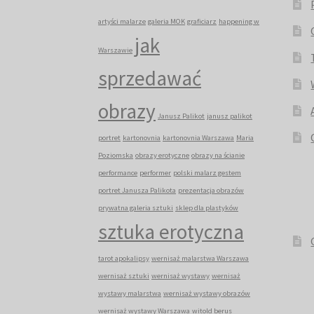
artyści malarze
galeria MOK
graficiarz
happening w
jak
Warszawie
sprzedawać
obrazy
Janusz Palikot
janusz palikot
portret
kartonovnia
kartonovnia Warszawa
Maria
Poziomska
obrazy erotyczne
obrazy na ścianie
performance
performer
polski malarz gestem
portret Janusza Palikota
prezentacja obrazów
prywatna galeria sztuki
sklep dla plastyków
sztuka erotyczna
tarot apokalipsy
wernisaż malarstwa Warszawa
wernisaż sztuki
wernisaż wystawy
wernisaż
wystawy malarstwa
wernisaż wystawy obrazów
wernisaż wystawy Warszawa
witold berus