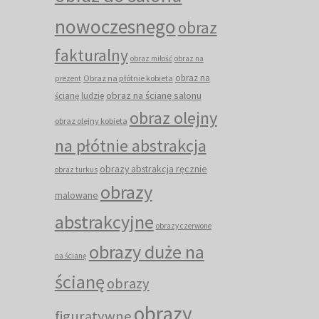
nowoczesnego
obraz
fakturalny
obraz miłość
obraz na
obraz na
Obraz na płótnie kobieta
prezent
obraz na ścianę salonu
ścianę ludzie
obraz olejny
obraz olejny kobieta
na płótnie abstrakcja
obrazy abstrakcja ręcznie
obraz turkus
obrazy
malowane
abstrakcyjne
obrazy czerwone
obrazy duże na
na ścianę
ścianę
obrazy
obrazy
figuratywne