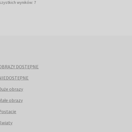
Posortowane
szystkich wyników: 7
według
najnowszych
OBRAZY DOSTĘPNE
NIEDOSTĘPNE
Duże obrazy
Małe obrazy
Postacie
Kwiaty