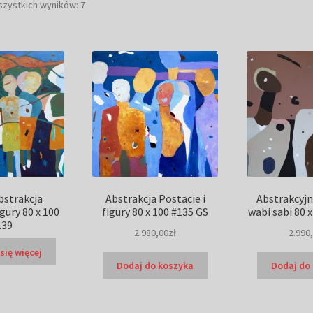
Posortowane
szystkich wyników: 7
według
najnowszych
bstrakcja
Abstrakcja Postacie i
Abstrakcyjn
igury 80 x 100
figury 80 x 100 #135 GS
wabi sabi 80 
139
2.980,00
zł
2.990
się więcej
Dodaj do koszyka
Dodaj do