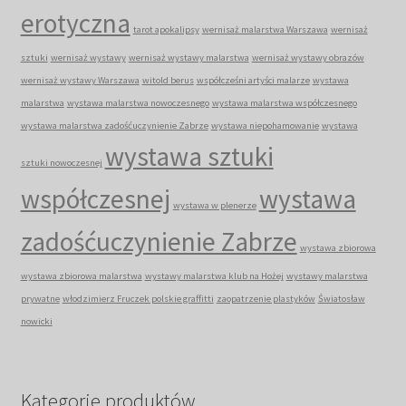
erotyczna
tarot apokalipsy
wernisaż malarstwa Warszawa
wernisaż
sztuki
wernisaż wystawy
wernisaż wystawy malarstwa
wernisaż wystawy obrazów
wernisaż wystawy Warszawa
witold berus
współcześni artyści malarze
wystawa
malarstwa
wystawa malarstwa nowoczesnego
wystawa malarstwa współczesnego
wystawa malarstwa zadośćuczynienie Zabrze
wystawa niepohamowanie
wystawa
wystawa sztuki
sztuki nowoczesnej
współczesnej
wystawa
wystawa w plenerze
zadośćuczynienie Zabrze
wystawa zbiorowa
wystawa zbiorowa malarstwa
wystawy malarstwa klub na Hożej
wystawy malarstwa
prywatne
włodzimierz Fruczek polskie graffitti
zaopatrzenie plastyków
Światosław
nowicki
Kategorie produktów