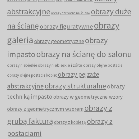
abstrakcyjne
obrazy duże
obrazy czerwone na ścianę
obrazy
na ścianę
obrazy figuratywne
galeria
obrazy
obrazy geometryczne
obrazy na ścianę do salonu
impasto
obrazy niebieskie i żółte
obrazy niebieskie
obrazy olejne postacie
obrazy pejzaże
obrazy olejne postacie kobiet
obrazy strukturalne
abstrakcyjne
obrazy
techniką impasto
obrazy w geometryczne wzory
obrazy z
obrazy z geometrycznym wzorem
grubą fakturą
obrazy z
obrazy z kobietą
postaciami