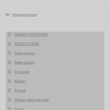
Uncategorized
OBRAZY DOSTĘPNE
NIEDOSTĘPNE
Duże obrazy
Małe obrazy
Postacie
Kwiaty
Pejzaż
Obrazy abstrakcyjne
Tarot