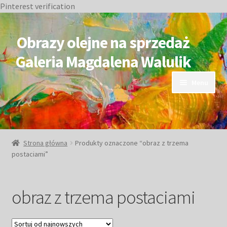
Pinterest verification
Przejdź
Przejdź
do
do
Obrazy olejne na sprzedaż
nawigacji
treści
Galeria Magdalena Walulik
Menu
OBRAZY DOSTĘPNE
NIEDOSTĘPNE
Strona główna
Produkty oznaczone “obraz z trzema
postaciami”
Duże obrazy
Małe obrazy
obraz z trzema postaciami
Postacie