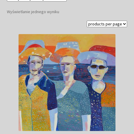
Kwiaty
Wyświetlanie jednego wyniku
Pejzaż
Obrazy abstrakcyjne
Tarot
Wabi sabi
Aukcja
Rozwiń
O mnie
menu
potomn
GalleryStore