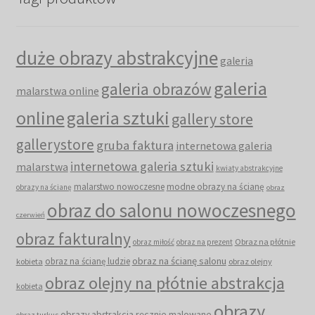
duże obrazy abstrakcyjne
galeria
galeria
galeria obrazów
malarstwa online
online
galeria sztuki
gallery store
gallerystore
gruba faktura
internetowa galeria
internetowa galeria sztuki
malarstwa
kwiaty abstrakcyjne
malarstwo nowoczesne
modne obrazy na ścianę
obrazy na ścianę
obraz
obraz do salonu nowoczesnego
czerwień
obraz fakturalny
Obraz na płótnie
obraz miłość
obraz na prezent
obraz na ścianę salonu
obraz na ścianę ludzie
kobieta
obraz olejny
obraz olejny na płótnie abstrakcja
kobieta
obrazy
obrazy abstrakcja ręcznie malowane
obraz turkus