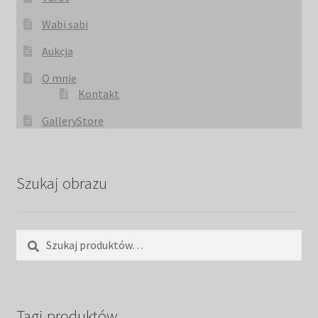
Wabi sabi
Aukcja
O mnie
Kontakt
GalleryStore
Szukaj obrazu
Szukaj:
Szukaj
Tagi produktów