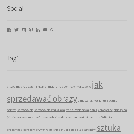
Social
Facebook
Twitter
Instagram
Pinterest
LinkedIn
YouTube
Google+
Tagi
jak
artyści malarze
galeria MOK
graficiarz
happening w Warszawie
sprzedawać obrazy
Janusz Palikot
janusz palikot
portret
kartonovnia
kartonovnia Warszawa
Maria Poziomska
obrazy erotyczne
obrazy na
ścianie
performance
performer
polski malarz gestem
portret Janusza Palikota
sztuka
prezentacja obrazów
prywatna galeria sztuki
sklep dla plastyków