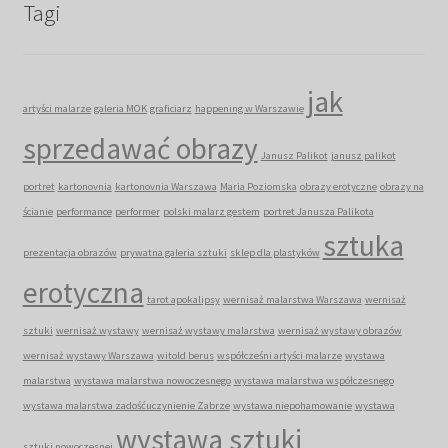
Tagi
jak
artyści malarze
galeria MOK
graficiarz
happening w Warszawie
sprzedawać obrazy
Janusz Palikot
janusz palikot
portret
kartonovnia
kartonovnia Warszawa
Maria Poziomska
obrazy erotyczne
obrazy na
ścianie
performance
performer
polski malarz gestem
portret Janusza Palikota
sztuka
prezentacja obrazów
prywatna galeria sztuki
sklep dla plastyków
erotyczna
tarot apokalipsy
wernisaż malarstwa Warszawa
wernisaż
sztuki
wernisaż wystawy
wernisaż wystawy malarstwa
wernisaż wystawy obrazów
wernisaż wystawy Warszawa
witold berus
współcześni artyści malarze
wystawa
malarstwa
wystawa malarstwa nowoczesnego
wystawa malarstwa współczesnego
wystawa malarstwa zadośćuczynienie Zabrze
wystawa niepohamowanie
wystawa
wystawa sztuki
sztuki nowoczesnej