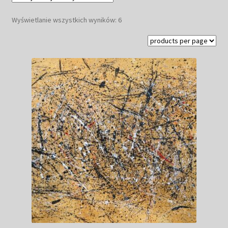
Kwiaty
Posortowane
Wyświetlanie wszystkich wyników: 6
według
Pejzaż
najnowszych
Obrazy abstrakcyjne
Tarot
Wabi sabi
Aukcja
Rozwiń
O mnie
menu
potomn
GalleryStore