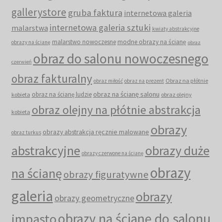
gallerystore
gruba faktura
internetowa galeria
internetowa galeria sztuki
malarstwa
kwiaty abstrakcyjne
malarstwo nowoczesne
modne obrazy na ścianę
obrazy na ścianę
obraz
obraz do salonu nowoczesnego
czerwień
obraz fakturalny
Obraz na płótnie
obraz miłość
obraz na prezent
obraz na ścianę salonu
obraz na ścianę ludzie
kobieta
obraz olejny
obraz olejny na płótnie abstrakcja
kobieta
obrazy
obrazy abstrakcja ręcznie malowane
obraz turkus
abstrakcyjne
obrazy duże
obrazy czerwone na ścianę
obrazy
na ścianę
obrazy figuratywne
galeria
obrazy
obrazy geometryczne
obrazy na ścianę do salonu
impasto