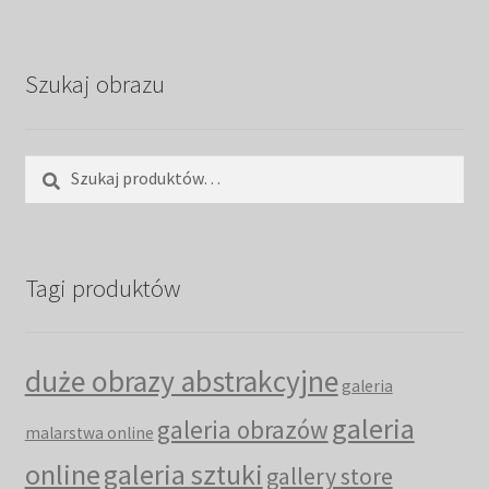
Szukaj obrazu
Szukaj:
Szukaj
Tagi produktów
duże obrazy abstrakcyjne
galeria
galeria
galeria obrazów
malarstwa online
online
galeria sztuki
gallery store