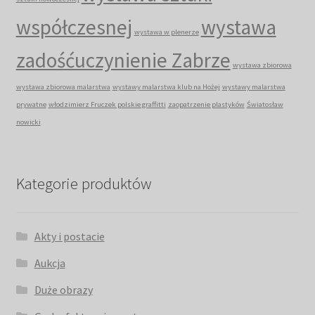
współczesnej
wystawa
wystawa w plenerze
zadośćuczynienie Zabrze
wystawa zbiorowa
wystawa zbiorowa malarstwa
wystawy malarstwa klub na Hożej
wystawy malarstwa
prywatne
włodzimierz Fruczek polskie graffitti
zaopatrzenie plastyków
Światosław
nowicki
Kategorie produktów
Akty i postacie
Aukcja
Duże obrazy