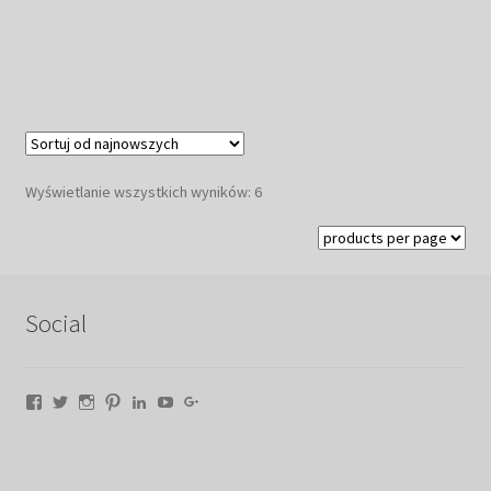
Posortowane
Wyświetlanie wszystkich wyników: 6
według
najnowszych
Social
Facebook
Twitter
Instagram
Pinterest
LinkedIn
YouTube
Google+