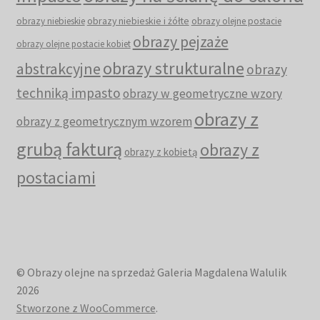
obrazy niebieskie i żółte
obrazy niebieskie
obrazy olejne postacie
obrazy pejzaże
obrazy olejne postacie kobiet
obrazy strukturalne
abstrakcyjne
obrazy
techniką impasto
obrazy w geometryczne wzory
obrazy z
obrazy z geometrycznym wzorem
grubą fakturą
obrazy z
obrazy z kobietą
postaciami
© Obrazy olejne na sprzedaż Galeria Magdalena Walulik
2026
Stworzone z WooCommerce
.