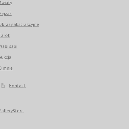
Kwiaty
Pejzaż
Obrazy abstrakcyjne
Tarot
Wabi sabi
Aukcja
O mnie
Kontakt
GalleryStore