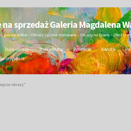
e na sprzedaż Galeria Magdalena W
wo galeria online – Obrazy ręcznie malowane – Obrazy na ścianę – Obrazy 
Duże obrazy
Małe obrazy
Postacie
Kwiaty
Pe
GalleryStore
iejsze obrazy”