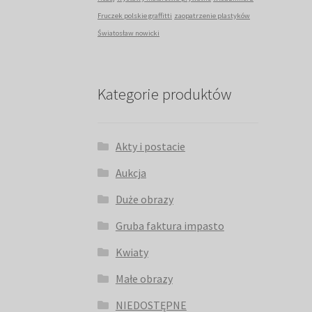
Fruczek polskie graffitti
zaopatrzenie plastyków
Światosław nowicki
Kategorie produktów
Akty i postacie
Aukcja
Duże obrazy
Gruba faktura impasto
Kwiaty
Małe obrazy
NIEDOSTĘPNE