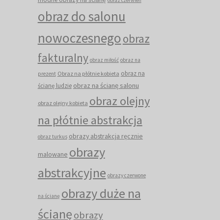
obraz czerwień
obraz do salonu
nowoczesnego
obraz
fakturalny
obraz miłość
obraz na
obraz na
Obraz na płótnie kobieta
prezent
obraz na ścianę salonu
ścianę ludzie
obraz olejny
obraz olejny kobieta
na płótnie abstrakcja
obrazy abstrakcja ręcznie
obraz turkus
obrazy
malowane
abstrakcyjne
obrazy czerwone
obrazy duże na
na ścianę
ścianę
obrazy