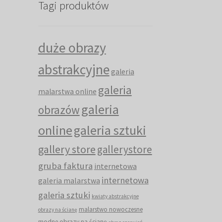
Tagi produktów
duże obrazy
abstrakcyjne
galeria
galeria
malarstwa online
galeria
obrazów
online
galeria sztuki
gallery store
gallerystore
gruba faktura
internetowa
internetowa
galeria malarstwa
galeria sztuki
kwiaty abstrakcyjne
malarstwo nowoczesne
obrazy na ścianę
modne obrazy na ścianę