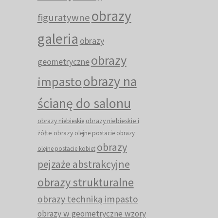
obrazy
figuratywne
galeria
obrazy
obrazy
geometryczne
obrazy na
impasto
ścianę do salonu
obrazy niebieskie i
obrazy niebieskie
żółte
obrazy olejne postacie
obrazy
obrazy
olejne postacie kobiet
pejzaże abstrakcyjne
obrazy strukturalne
obrazy techniką impasto
obrazy w geometryczne wzory