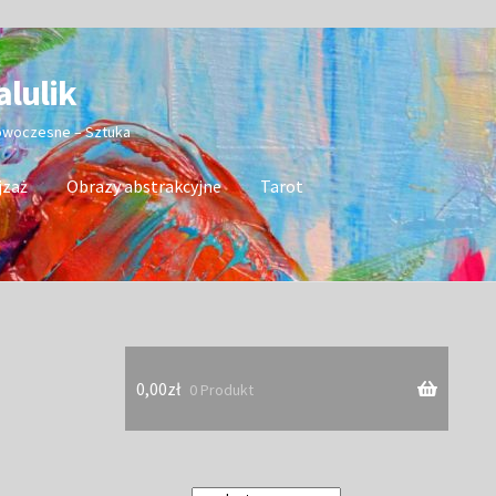
alulik
nowoczesne – Sztuka
jzaż
Obrazy abstrakcyjne
Tarot
0,00
zł
0 Produkt