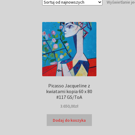
Wyświetlanie j
Picasso Jacqueline z
kwiatami kopia 60 x 80
#117 GS/ToA
3.650,00
zł
Dodaj do koszyka