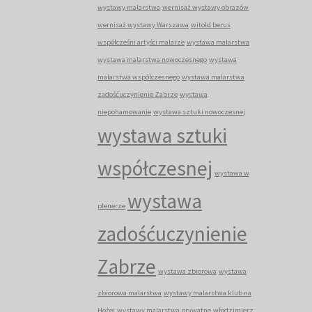
wystawy malarstwa
wernisaż wystawy obrazów
wernisaż wystawy Warszawa
witold berus
współcześni artyści malarze
wystawa malarstwa
wystawa malarstwa nowoczesnego
wystawa
malarstwa współczesnego
wystawa malarstwa
zadośćuczynienie Zabrze
wystawa
niepohamowanie
wystawa sztuki nowoczesnej
wystawa sztuki
współczesnej
wystawa w
wystawa
plenerze
zadośćuczynienie
Zabrze
wystawa zbiorowa
wystawa
zbiorowa malarstwa
wystawy malarstwa klub na
Hożej
wystawy malarstwa prywatne
włodzimierz