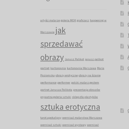
artyści malarze
galeria MOK
graficiarz
happening w
jak
Warszawie
sprzedawać
obrazy
Janusz Palikot
janusz palikot
portret
kartonovnia
kartonovnia Warszawa
Maria
Poziomska
obrazy erotyczne
obrazy na ścianie
performance
performer
polski malarz gestem
portret Janusza Palikota
prezentacja obrazów
prywatna galeria sztuki
sklep dla plastyków
sztuka erotyczna
tarot apokalipsy
wernisaż malarstwa Warszawa
wernisaż sztuki
wernisaż wystawy
wernisaż