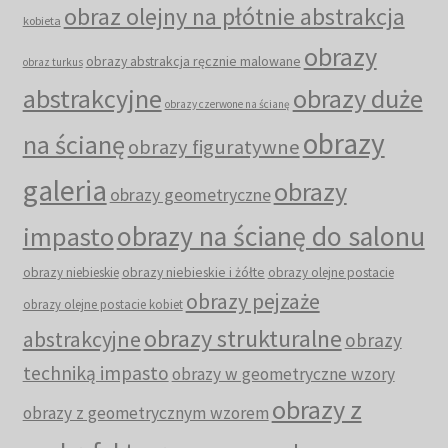
obraz olejny na płótnie abstrakcja
kobieta
obrazy
obrazy abstrakcja ręcznie malowane
obraz turkus
abstrakcyjne
obrazy duże
obrazy czerwone na ścianę
obrazy
na ścianę
obrazy figuratywne
galeria
obrazy
obrazy geometryczne
obrazy na ścianę do salonu
impasto
obrazy niebieskie i żółte
obrazy niebieskie
obrazy olejne postacie
obrazy pejzaże
obrazy olejne postacie kobiet
obrazy strukturalne
abstrakcyjne
obrazy
techniką impasto
obrazy w geometryczne wzory
obrazy z
obrazy z geometrycznym wzorem