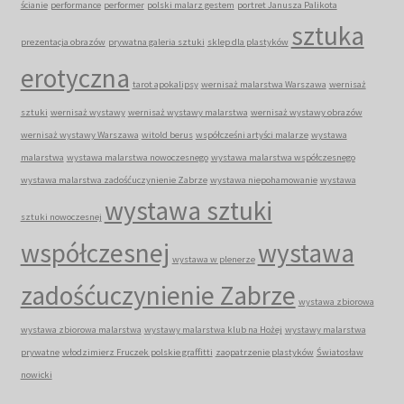
ścianie
performance
performer
polski malarz gestem
portret Janusza Palikota
sztuka
prezentacja obrazów
prywatna galeria sztuki
sklep dla plastyków
erotyczna
tarot apokalipsy
wernisaż malarstwa Warszawa
wernisaż
sztuki
wernisaż wystawy
wernisaż wystawy malarstwa
wernisaż wystawy obrazów
wernisaż wystawy Warszawa
witold berus
współcześni artyści malarze
wystawa
malarstwa
wystawa malarstwa nowoczesnego
wystawa malarstwa współczesnego
wystawa malarstwa zadośćuczynienie Zabrze
wystawa niepohamowanie
wystawa
wystawa sztuki
sztuki nowoczesnej
współczesnej
wystawa
wystawa w plenerze
zadośćuczynienie Zabrze
wystawa zbiorowa
wystawa zbiorowa malarstwa
wystawy malarstwa klub na Hożej
wystawy malarstwa
prywatne
włodzimierz Fruczek polskie graffitti
zaopatrzenie plastyków
Światosław
nowicki