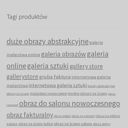
Tagi produktów
duże obrazy abstrakcyjne
galeria
galeria
galeria obrazów
malarstwa online
online
galeria sztuki
gallery store
gallerystore
gruba faktura
internetowa galeria
internetowa galeria sztuki
malarstwa
kwiaty abstrakcyjne
malarstwo nowoczesne
modne obrazy na ścianę
obrazy na ścianę
obraz
obraz do salonu nowoczesnego
czerwień
obraz fakturalny
Obraz na płótnie
obraz miłość
obraz na prezent
obraz na ścianę salonu
obraz na ścianę ludzie
kobieta
obraz olejny