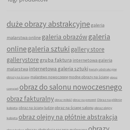
duże obrazy abstrakcyjne
galeria
galeria
galeria obrazów
malarstwa online
online
galeria sztuki
gallery store
gallerystore
gruba faktura
internetowa galeria
internetowa galeria sztuki
malarstwa
kwiaty abstrakcyjne
malarstwo nowoczesne
modne obrazy na ścianę
obrazy na ścianę
obraz
obraz do salonu nowoczesnego
czerwień
obraz fakturalny
Obraz na płótnie
obraz miłość
obraz na prezent
obraz na ścianę salonu
obraz na ścianę ludzie
kobieta
obraz olejny
obraz olejny na płótnie abstrakcja
kobieta
obrazy
obrazy abstrakcja ręcznie malowane
obraz turkus