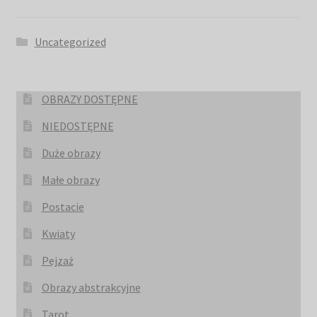
Uncategorized
OBRAZY DOSTĘPNE
NIEDOSTĘPNE
Duże obrazy
Małe obrazy
Postacie
Kwiaty
Pejzaż
Obrazy abstrakcyjne
Tarot