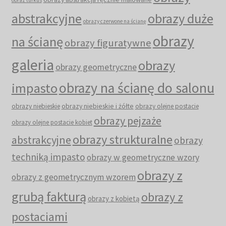
abstrakcyjne
obrazy duże
obrazy czerwone na ścianę
obrazy
na ścianę
obrazy figuratywne
galeria
obrazy
obrazy geometryczne
obrazy na ścianę do salonu
impasto
obrazy niebieskie i żółte
obrazy niebieskie
obrazy olejne postacie
obrazy pejzaże
obrazy olejne postacie kobiet
obrazy strukturalne
abstrakcyjne
obrazy
techniką impasto
obrazy w geometryczne wzory
obrazy z
obrazy z geometrycznym wzorem
grubą fakturą
obrazy z
obrazy z kobietą
postaciami