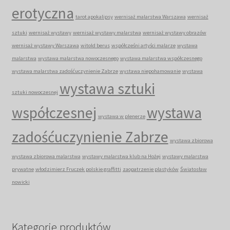
erotyczna
tarot apokalipsy
wernisaż malarstwa Warszawa
wernisaż
sztuki
wernisaż wystawy
wernisaż wystawy malarstwa
wernisaż wystawy obrazów
wernisaż wystawy Warszawa
witold berus
współcześni artyści malarze
wystawa
malarstwa
wystawa malarstwa nowoczesnego
wystawa malarstwa współczesnego
wystawa malarstwa zadośćuczynienie Zabrze
wystawa niepohamowanie
wystawa
wystawa sztuki
sztuki nowoczesnej
współczesnej
wystawa
wystawa w plenerze
zadośćuczynienie Zabrze
wystawa zbiorowa
wystawa zbiorowa malarstwa
wystawy malarstwa klub na Hożej
wystawy malarstwa
prywatne
włodzimierz Fruczek polskie graffitti
zaopatrzenie plastyków
Światosław
nowicki
Kategorie produktów