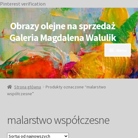
Pinterest verification
Przejdź
Przejdź
do
do
Obrazy olejne na sprzedaż
nawigacji
treści
Galeria Magdalena Walulik
Menu
OBRAZY DOSTĘPNE
NIEDOSTĘPNE
Strona główna
Produkty oznaczone “malarstwo
współczesne”
Duże obrazy
Małe obrazy
malarstwo współczesne
Postacie