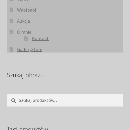
Wabi sabi
Aukcja
O mnie
Kontakt
GalleryStore
Szukaj obrazu
Szukaj:
Szukaj
Tagi produktów