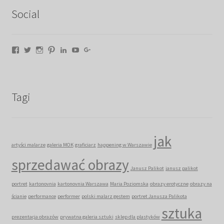
Social
Facebook
Twitter
Instagram
Pinterest
LinkedIn
YouTube
Google+
Tagi
jak
artyści malarze
galeria MOK
graficiarz
happening w Warszawie
sprzedawać obrazy
Janusz Palikot
janusz palikot
portret
kartonovnia
kartonovnia Warszawa
Maria Poziomska
obrazy erotyczne
obrazy na
ścianie
performance
performer
polski malarz gestem
portret Janusza Palikota
sztuka
prezentacja obrazów
prywatna galeria sztuki
sklep dla plastyków