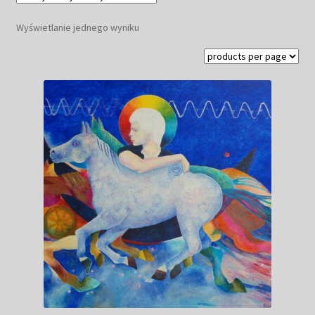
Kwiaty
Wyświetlanie jednego wyniku
Pejzaż
Obrazy abstrakcyjne
Tarot
Wabi sabi
Aukcja
Rozwiń
O mnie
menu
potomn
GalleryStore