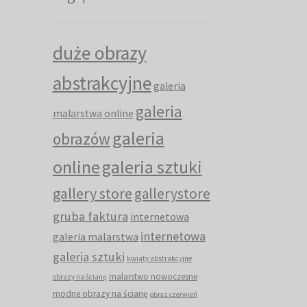
duże obrazy
abstrakcyjne
galeria
galeria
malarstwa online
galeria
obrazów
online
galeria sztuki
gallery store
gallerystore
gruba faktura
internetowa
internetowa
galeria malarstwa
galeria sztuki
kwiaty abstrakcyjne
malarstwo nowoczesne
obrazy na ścianę
modne obrazy na ścianę
obraz czerwień