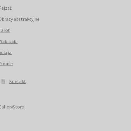
Pejzaż
Obrazy abstrakcyjne
Tarot
Wabi sabi
Aukcja
O mnie
Kontakt
GalleryStore