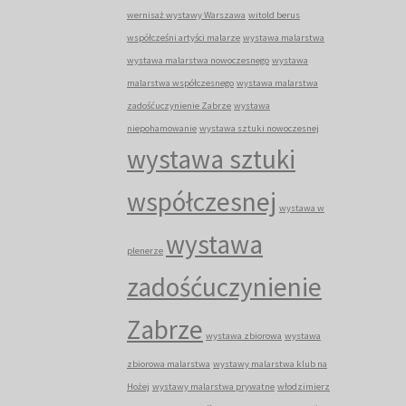
wernisaż wystawy Warszawa
witold berus
współcześni artyści malarze
wystawa malarstwa
wystawa malarstwa nowoczesnego
wystawa
malarstwa współczesnego
wystawa malarstwa
zadośćuczynienie Zabrze
wystawa
niepohamowanie
wystawa sztuki nowoczesnej
wystawa sztuki
współczesnej
wystawa w
wystawa
plenerze
zadośćuczynienie
Zabrze
wystawa zbiorowa
wystawa
zbiorowa malarstwa
wystawy malarstwa klub na
Hożej
wystawy malarstwa prywatne
włodzimierz