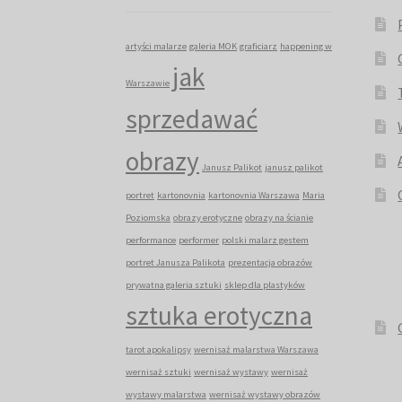
artyści malarze
galeria MOK
graficiarz
happening w
jak
Warszawie
sprzedawać
obrazy
Janusz Palikot
janusz palikot
portret
kartonovnia
kartonovnia Warszawa
Maria
Poziomska
obrazy erotyczne
obrazy na ścianie
performance
performer
polski malarz gestem
portret Janusza Palikota
prezentacja obrazów
prywatna galeria sztuki
sklep dla plastyków
sztuka erotyczna
tarot apokalipsy
wernisaż malarstwa Warszawa
wernisaż sztuki
wernisaż wystawy
wernisaż
wystawy malarstwa
wernisaż wystawy obrazów