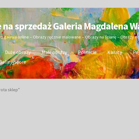
e na sprzedaż Galeria Magdalena W
wo galeria online – Obrazy ręcznie malowane – Obrazy na ścianę – Obrazy 
Duże obrazy
Małe obrazy
Postacie
Kwiaty
Pe
GalleryStore
rota sklep”