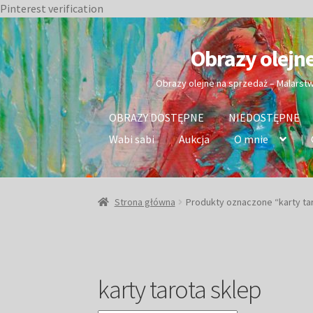
Pinterest verification
Przejdź
Przejdź
do
do
Obrazy olejn
nawigacji
treści
Obrazy olejne na sprzedaż – Malarst
OBRAZY DOSTĘPNE
NIEDOSTĘPNE
Wabi sabi
Aukcja
O mnie
Strona główna
Produkty oznaczone “karty ta
karty tarota sklep