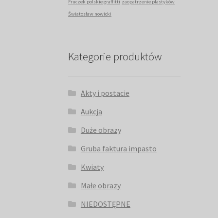
Fruczek polskie graffitti
zaopatrzenie plastyków
Światosław nowicki
Kategorie produktów
Akty i postacie
Aukcja
Duże obrazy
Gruba faktura impasto
Kwiaty
Małe obrazy
NIEDOSTĘPNE