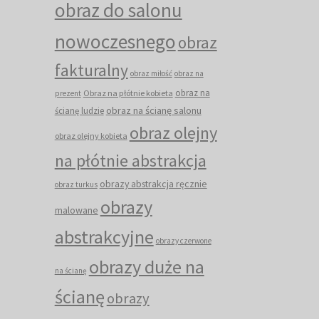
obraz do salonu
nowoczesnego
obraz
fakturalny
obraz miłość
obraz na
obraz na
Obraz na płótnie kobieta
prezent
obraz na ścianę salonu
ścianę ludzie
obraz olejny
obraz olejny kobieta
na płótnie abstrakcja
obrazy abstrakcja ręcznie
obraz turkus
obrazy
malowane
abstrakcyjne
obrazy czerwone
obrazy duże na
na ścianę
ścianę
obrazy