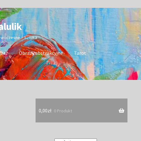
alulik
nowoczesne – Sztuka
jzaż
Obrazy abstrakcyjne
Tarot
0,00
zł
0 Produkt