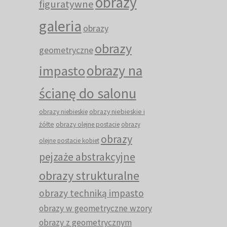
obrazy
figuratywne
galeria
obrazy
obrazy
geometryczne
obrazy na
impasto
ścianę do salonu
obrazy niebieskie i
obrazy niebieskie
żółte
obrazy olejne postacie
obrazy
obrazy
olejne postacie kobiet
pejzaże abstrakcyjne
obrazy strukturalne
obrazy techniką impasto
obrazy w geometryczne wzory
obrazy z geometrycznym