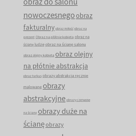
obraz do salonu
nowoczesnego
obraz
fakturalny
obraz miłość
obraz na
obraz na
Obraz na płótnie kobieta
prezent
obraz na ścianę salonu
ścianę ludzie
obraz olejny
obraz olejny kobieta
na płótnie abstrakcja
obrazy abstrakcja ręcznie
obraz turkus
obrazy
malowane
abstrakcyjne
obrazy czerwone
obrazy duże na
na ścianę
ścianę
obrazy