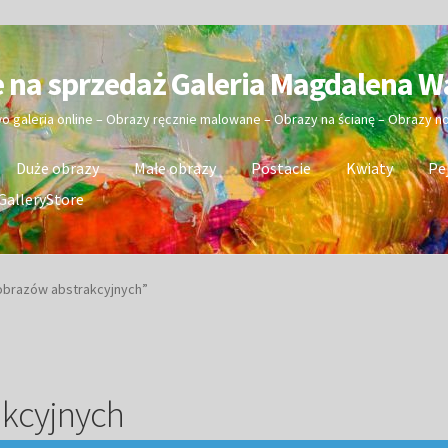
e na sprzedaż Galeria Magdalena W
wo galeria online – Obrazy ręcznie malowane – Obrazy na ścianę – Obrazy 
Duże obrazy
Małe obrazy
Postacie
Kwiaty
Pe
GalleryStore
obrazów abstrakcyjnych”
akcyjnych