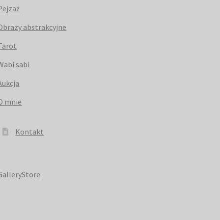
Pejzaż
Obrazy abstrakcyjne
Tarot
Wabi sabi
Aukcja
O mnie
Kontakt
GalleryStore