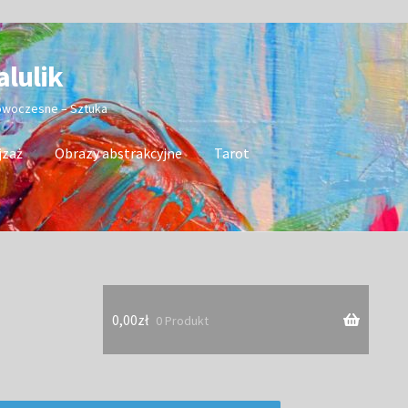
alulik
nowoczesne – Sztuka
jzaż
Obrazy abstrakcyjne
Tarot
0,00
zł
0 Produkt