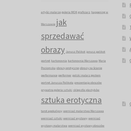
artyści malarze
galeria MOK
graficiarz
happening w
jak
Warszawie
sprzedawać
obrazy
Janusz Palikot
janusz palikot
portret
kartonovnia
kartonovnia Warszawa
Maria
Poziomska
obrazy erotyczne
obrazy na ścianie
performance
performer
polski malarz gestem
portret Janusza Palikota
prezentacja obrazów
prywatna galeria sztuki
sklep dla plastyków
sztuka erotyczna
tarot apokalipsy
wernisaż malarstwa Warszawa
wernisaż sztuki
wernisaż wystawy
wernisaż
wystawy malarstwa
wernisaż wystawy obrazów