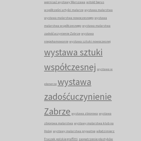
wernisaż wystawy Warszawa
witold berus
współcześni artyści malarze
wystawa malarstwa
wystawa malarstwa nowoczesnego
wystawa
malarstwa współczesnego
wystawa malarstwa
zadośćuczynienie Zabrze
wystawa
niepohamowanie
wystawa sztuki nowoczesnej
wystawa sztuki
współczesnej
wystawa w
wystawa
plenerze
zadośćuczynienie
Zabrze
wystawa zbiorowa
wystawa
zbiorowa malarstwa
wystawy malarstwa klub na
Hożej
wystawy malarstwa prywatne
włodzimierz
Fruczek polskie graffitti
zaopatrzenie plastyków