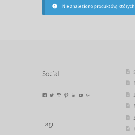
Nie znaleziono produktów, których
Social
Facebook
Twitter
Instagram
Pinterest
LinkedIn
YouTube
Google+
Tagi