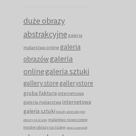
duże obrazy
abstrakcyjne
galeria
galeria
malarstwa online
galeria
obrazów
online
galeria sztuki
gallery store
gallerystore
gruba faktura
internetowa
internetowa
galeria malarstwa
galeria sztuki
kwiaty abstrakcyjne
malarstwo nowoczesne
obrazy na ścianę
modne obrazy na ścianę
obraz czerwień