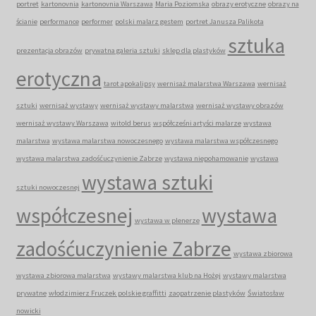
portret
kartonovnia
kartonovnia Warszawa
Maria Poziomska
obrazy erotyczne
obrazy na
ścianie
performance
performer
polski malarz gestem
portret Janusza Palikota
sztuka
prezentacja obrazów
prywatna galeria sztuki
sklep dla plastyków
erotyczna
tarot apokalipsy
wernisaż malarstwa Warszawa
wernisaż
sztuki
wernisaż wystawy
wernisaż wystawy malarstwa
wernisaż wystawy obrazów
wernisaż wystawy Warszawa
witold berus
współcześni artyści malarze
wystawa
malarstwa
wystawa malarstwa nowoczesnego
wystawa malarstwa współczesnego
wystawa malarstwa zadośćuczynienie Zabrze
wystawa niepohamowanie
wystawa
wystawa sztuki
sztuki nowoczesnej
współczesnej
wystawa
wystawa w plenerze
zadośćuczynienie Zabrze
wystawa zbiorowa
wystawa zbiorowa malarstwa
wystawy malarstwa klub na Hożej
wystawy malarstwa
prywatne
włodzimierz Fruczek polskie graffitti
zaopatrzenie plastyków
Światosław
nowicki