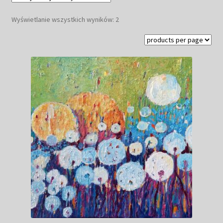
Kwiaty
Posortowane
Wyświetlanie wszystkich wyników: 2
według
Pejzaż
najnowszych
Obrazy abstrakcyjne
Tarot
Wabi sabi
Aukcja
Rozwiń
O mnie
menu
potomn
GalleryStore