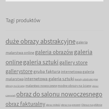
Tagi produktów
duże obrazy abstrakcyjne
galeria
galeria
galeria obrazów
malarstwa online
online
galeria sztuki
gallery store
gallerystore
gruba faktura
internetowa galeria
internetowa galeria sztuki
malarstwa
kwiaty abstrakcyjne
malarstwo nowoczesne
modne obrazy na ścianę
obrazy na ścianę
obraz
obraz do salonu nowoczesnego
czerwień
obraz fakturalny
Obraz na płótnie
obraz miłość
obraz na prezent