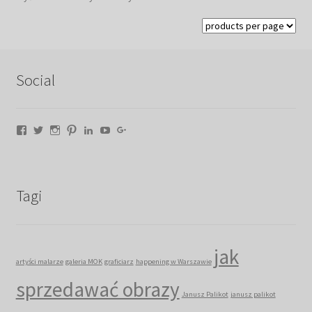
według
najnowszych
Social
Facebook
Twitter
Instagram
Pinterest
LinkedIn
YouTube
Google+
Tagi
jak
artyści malarze
galeria MOK
graficiarz
happening w Warszawie
sprzedawać obrazy
Janusz Palikot
janusz palikot