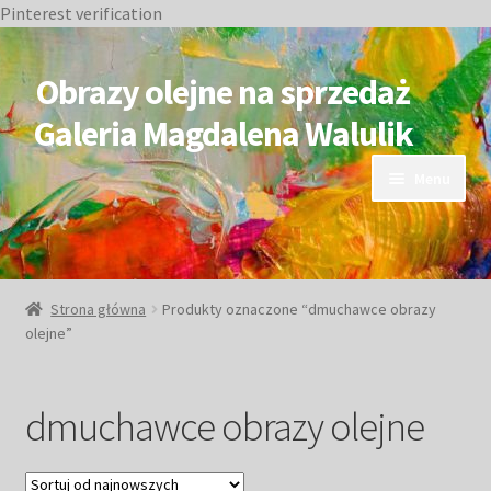
Pinterest verification
Przejdź
Przejdź
do
do
Obrazy olejne na sprzedaż
nawigacji
treści
Galeria Magdalena Walulik
Menu
OBRAZY DOSTĘPNE
NIEDOSTĘPNE
Strona główna
Produkty oznaczone “dmuchawce obrazy
olejne”
Duże obrazy
Małe obrazy
dmuchawce obrazy olejne
Postacie