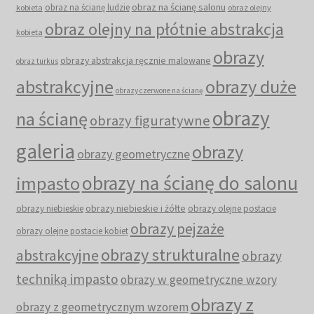
obraz na ścianę salonu
obraz na ścianę ludzie
kobieta
obraz olejny
obraz olejny na płótnie abstrakcja
kobieta
obrazy
obrazy abstrakcja ręcznie malowane
obraz turkus
abstrakcyjne
obrazy duże
obrazy czerwone na ścianę
obrazy
na ścianę
obrazy figuratywne
galeria
obrazy
obrazy geometryczne
obrazy na ścianę do salonu
impasto
obrazy niebieskie i żółte
obrazy niebieskie
obrazy olejne postacie
obrazy pejzaże
obrazy olejne postacie kobiet
obrazy strukturalne
abstrakcyjne
obrazy
techniką impasto
obrazy w geometryczne wzory
obrazy z
obrazy z geometrycznym wzorem