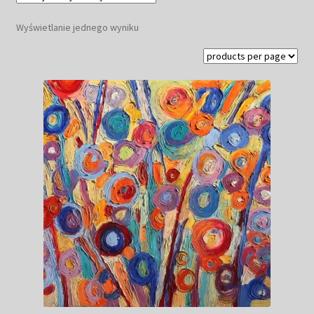
Kwiaty
Wyświetlanie jednego wyniku
Pejzaż
Obrazy abstrakcyjne
Tarot
Wabi sabi
Aukcja
Rozwiń
O mnie
menu
potomn
GalleryStore