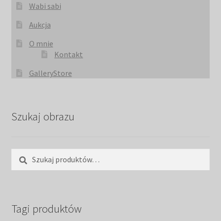
Wabi sabi
Aukcja
O mnie
Kontakt
GalleryStore
Szukaj obrazu
Szukaj:
Szukaj
Tagi produktów