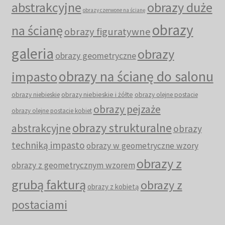
abstrakcyjne
obrazy duże
obrazy czerwone na ścianę
obrazy
na ścianę
obrazy figuratywne
galeria
obrazy
obrazy geometryczne
obrazy na ścianę do salonu
impasto
obrazy niebieskie i żółte
obrazy niebieskie
obrazy olejne postacie
obrazy pejzaże
obrazy olejne postacie kobiet
obrazy strukturalne
abstrakcyjne
obrazy
techniką impasto
obrazy w geometryczne wzory
obrazy z
obrazy z geometrycznym wzorem
grubą fakturą
obrazy z
obrazy z kobietą
postaciami