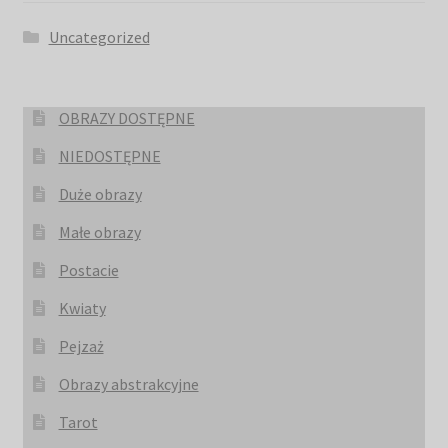
Uncategorized
OBRAZY DOSTĘPNE
NIEDOSTĘPNE
Duże obrazy
Małe obrazy
Postacie
Kwiaty
Pejzaż
Obrazy abstrakcyjne
Tarot