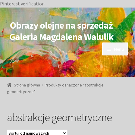
Pinterest verification
Przejdź
Przejdź
do
do
Obrazy olejne na sprzedaż
nawigacji
treści
Galeria Magdalena Walulik
Menu
OBRAZY DOSTĘPNE
NIEDOSTĘPNE
Strona główna
Produkty oznaczone “abstrakcje
geometryczne”
Duże obrazy
Małe obrazy
abstrakcje geometryczne
Postacie