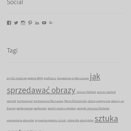
Social
Facebook
Twitter
Instagram
Pinterest
LinkedIn
YouTube
Google+
Tagi
jak
artyści malarze
galeria MOK
graficiarz
happening w Warszawie
sprzedawać obrazy
Janusz Palikot
janusz palikot
portret
kartonovnia
kartonovnia Warszawa
Maria Poziomska
obrazy erotyczne
obrazy na
ścianie
performance
performer
polski malarz gestem
portret Janusza Palikota
sztuka
prezentacja obrazów
prywatna galeria sztuki
sklep dla plastyków