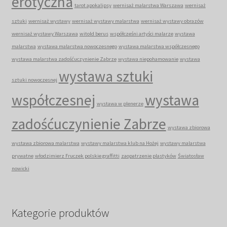
erotyczna
tarot apokalipsy
wernisaż malarstwa Warszawa
wernisaż
sztuki
wernisaż wystawy
wernisaż wystawy malarstwa
wernisaż wystawy obrazów
wernisaż wystawy Warszawa
witold berus
współcześni artyści malarze
wystawa
malarstwa
wystawa malarstwa nowoczesnego
wystawa malarstwa współczesnego
wystawa malarstwa zadośćuczynienie Zabrze
wystawa niepohamowanie
wystawa
wystawa sztuki
sztuki nowoczesnej
współczesnej
wystawa
wystawa w plenerze
zadośćuczynienie Zabrze
wystawa zbiorowa
wystawa zbiorowa malarstwa
wystawy malarstwa klub na Hożej
wystawy malarstwa
prywatne
włodzimierz Fruczek polskie graffitti
zaopatrzenie plastyków
Światosław
nowicki
Kategorie produktów