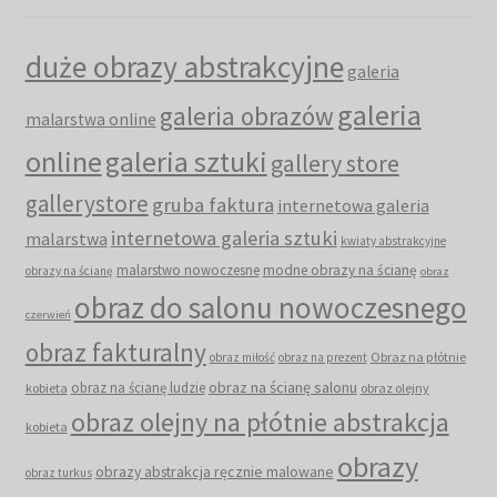
duże obrazy abstrakcyjne
galeria
galeria
galeria obrazów
malarstwa online
online
galeria sztuki
gallery store
gallerystore
gruba faktura
internetowa galeria
internetowa galeria sztuki
malarstwa
kwiaty abstrakcyjne
malarstwo nowoczesne
modne obrazy na ścianę
obrazy na ścianę
obraz
obraz do salonu nowoczesnego
czerwień
obraz fakturalny
Obraz na płótnie
obraz miłość
obraz na prezent
obraz na ścianę salonu
obraz na ścianę ludzie
kobieta
obraz olejny
obraz olejny na płótnie abstrakcja
kobieta
obrazy
obrazy abstrakcja ręcznie malowane
obraz turkus