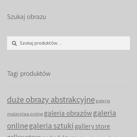
Szukaj obrazu
Szukaj:
Szukaj
Tagi produktów
duże obrazy abstrakcyjne
galeria
galeria
galeria obrazów
malarstwa online
online
galeria sztuki
gallery store