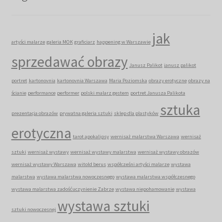
jak
artyści malarze
galeria MOK
graficiarz
happening w Warszawie
sprzedawać obrazy
Janusz Palikot
janusz palikot
portret
kartonovnia
kartonovnia Warszawa
Maria Poziomska
obrazy erotyczne
obrazy na
ścianie
performance
performer
polski malarz gestem
portret Janusza Palikota
sztuka
prezentacja obrazów
prywatna galeria sztuki
sklep dla plastyków
erotyczna
tarot apokalipsy
wernisaż malarstwa Warszawa
wernisaż
sztuki
wernisaż wystawy
wernisaż wystawy malarstwa
wernisaż wystawy obrazów
wernisaż wystawy Warszawa
witold berus
współcześni artyści malarze
wystawa
malarstwa
wystawa malarstwa nowoczesnego
wystawa malarstwa współczesnego
wystawa malarstwa zadośćuczynienie Zabrze
wystawa niepohamowanie
wystawa
wystawa sztuki
sztuki nowoczesnej