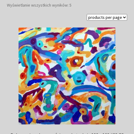
Posortowane
Wyświetlanie wszystkich wyników: 5
Kwiaty
według
najnowszych
Pejzaż
Obrazy abstrakcyjne
Tarot
Wabi sabi
Aukcja
Rozwiń
O mnie
menu
potomn
GalleryStore