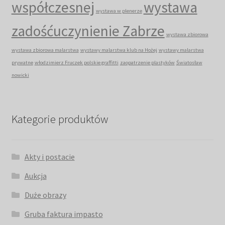
współczesnej
wystawa
wystawa w plenerze
zadośćuczynienie Zabrze
wystawa zbiorowa
wystawa zbiorowa malarstwa
wystawy malarstwa klub na Hożej
wystawy malarstwa
prywatne
włodzimierz Fruczek polskie graffitti
zaopatrzenie plastyków
Światosław
nowicki
Kategorie produktów
Akty i postacie
Aukcja
Duże obrazy
Gruba faktura impasto