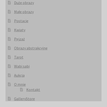
Duże obrazy
Małe obrazy
Postacie
Kwiaty
Pejzaż
Obrazy abstrakcyjne
Tarot
Wabi sabi
Aukcja
O mnie
Kontakt
GalleryStore