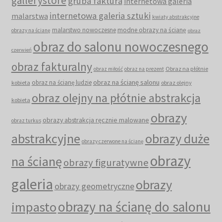
gallerystore
gruba faktura
internetowa galeria
internetowa galeria sztuki
malarstwa
kwiaty abstrakcyjne
malarstwo nowoczesne
modne obrazy na ścianę
obrazy na ścianę
obraz
obraz do salonu nowoczesnego
czerwień
obraz fakturalny
Obraz na płótnie
obraz miłość
obraz na prezent
obraz na ścianę salonu
obraz na ścianę ludzie
kobieta
obraz olejny
obraz olejny na płótnie abstrakcja
kobieta
obrazy
obrazy abstrakcja ręcznie malowane
obraz turkus
abstrakcyjne
obrazy duże
obrazy czerwone na ścianę
obrazy
na ścianę
obrazy figuratywne
galeria
obrazy
obrazy geometryczne
obrazy na ścianę do salonu
impasto