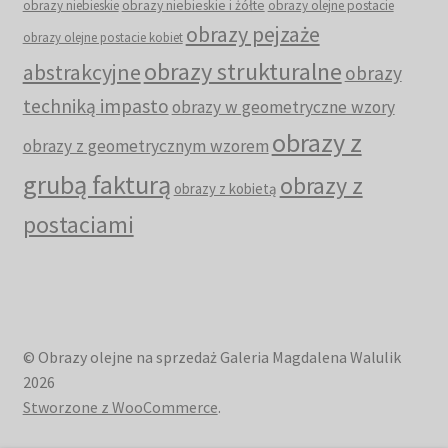
obrazy niebieskie i żółte
obrazy niebieskie
obrazy olejne postacie
obrazy pejzaże
obrazy olejne postacie kobiet
obrazy strukturalne
abstrakcyjne
obrazy
techniką impasto
obrazy w geometryczne wzory
obrazy z
obrazy z geometrycznym wzorem
grubą fakturą
obrazy z
obrazy z kobietą
postaciami
© Obrazy olejne na sprzedaż Galeria Magdalena Walulik
2026
Stworzone z WooCommerce
.