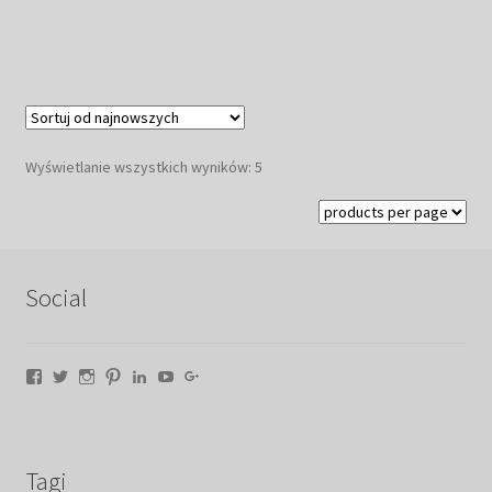
Posortowane
Wyświetlanie wszystkich wyników: 5
według
najnowszych
Social
Facebook
Twitter
Instagram
Pinterest
LinkedIn
YouTube
Google+
Tagi