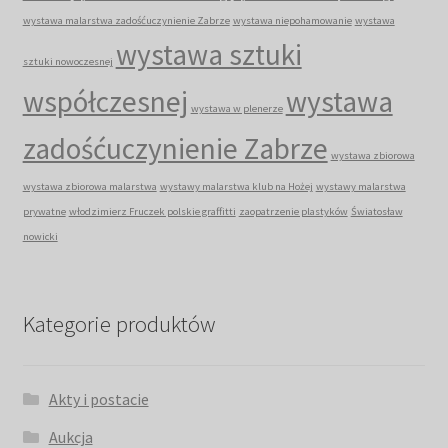
wystawa malarstwa zadośćuczynienie Zabrze
wystawa niepohamowanie
wystawa
wystawa sztuki
sztuki nowoczesnej
współczesnej
wystawa
wystawa w plenerze
zadośćuczynienie Zabrze
wystawa zbiorowa
wystawa zbiorowa malarstwa
wystawy malarstwa klub na Hożej
wystawy malarstwa
prywatne
włodzimierz Fruczek polskie graffitti
zaopatrzenie plastyków
Światosław
nowicki
Kategorie produktów
Akty i postacie
Aukcja