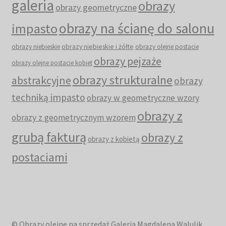
galeria
obrazy
obrazy geometryczne
obrazy na ścianę do salonu
impasto
obrazy niebieskie i żółte
obrazy niebieskie
obrazy olejne postacie
obrazy pejzaże
obrazy olejne postacie kobiet
obrazy strukturalne
abstrakcyjne
obrazy
techniką impasto
obrazy w geometryczne wzory
obrazy z
obrazy z geometrycznym wzorem
grubą fakturą
obrazy z
obrazy z kobietą
postaciami
© Obrazy olejne na sprzedaż Galeria Magdalena Walulik