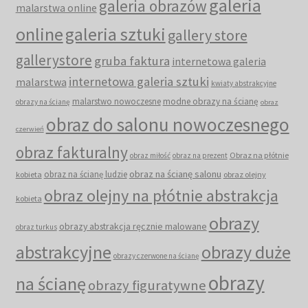
galeria
galeria obrazów
malarstwa online
online
galeria sztuki
gallery store
gallerystore
gruba faktura
internetowa galeria
internetowa galeria sztuki
malarstwa
kwiaty abstrakcyjne
malarstwo nowoczesne
modne obrazy na ścianę
obrazy na ścianę
obraz
obraz do salonu nowoczesnego
czerwień
obraz fakturalny
Obraz na płótnie
obraz miłość
obraz na prezent
obraz na ścianę salonu
obraz na ścianę ludzie
kobieta
obraz olejny
obraz olejny na płótnie abstrakcja
kobieta
obrazy
obrazy abstrakcja ręcznie malowane
obraz turkus
abstrakcyjne
obrazy duże
obrazy czerwone na ścianę
obrazy
na ścianę
obrazy figuratywne