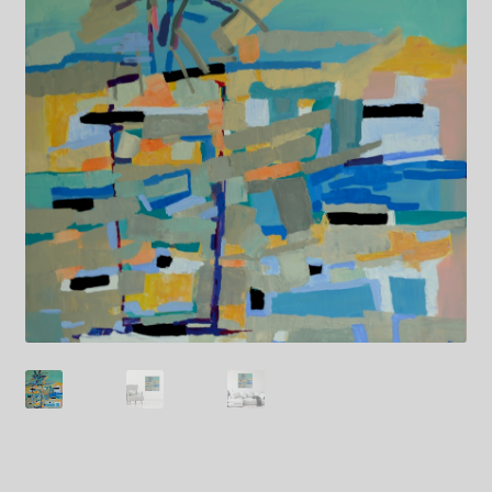
Kwiaty
Pejzaż
Obrazy abstrakcyjne
Tarot
Wabi sabi
Aukcja
Rozwiń
O mnie
menu
potomn
GalleryStore