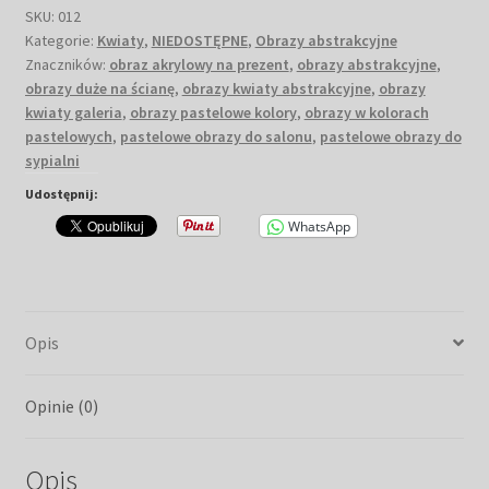
SKU:
012
Kategorie:
Kwiaty
,
NIEDOSTĘPNE
,
Obrazy abstrakcyjne
Znaczników:
obraz akrylowy na prezent
,
obrazy abstrakcyjne
,
obrazy duże na ścianę
,
obrazy kwiaty abstrakcyjne
,
obrazy
kwiaty galeria
,
obrazy pastelowe kolory
,
obrazy w kolorach
pastelowych
,
pastelowe obrazy do salonu
,
pastelowe obrazy do
sypialni
Udostępnij:
WhatsApp
Opis
Opinie (0)
Opis