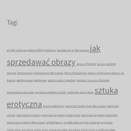
Tagi
jak
artyści malarze
galeria MOK
graficiarz
happening w Warszawie
sprzedawać obrazy
Janusz Palikot
janusz palikot
portret
kartonovnia
kartonovnia Warszawa
Maria Poziomska
obrazy erotyczne
obrazy na
ścianie
performance
performer
polski malarz gestem
portret Janusza Palikota
sztuka
prezentacja obrazów
prywatna galeria sztuki
sklep dla plastyków
erotyczna
tarot apokalipsy
wernisaż malarstwa Warszawa
wernisaż
sztuki
wernisaż wystawy
wernisaż wystawy malarstwa
wernisaż wystawy obrazów
wernisaż wystawy Warszawa
witold berus
współcześni artyści malarze
wystawa
malarstwa
wystawa malarstwa nowoczesnego
wystawa malarstwa współczesnego