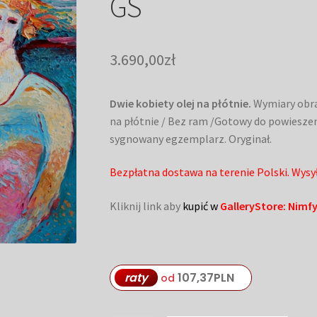
GS
3.690,00
zł
Dwie kobiety olej na płótnie.
Wymiary obra
na płótnie / Bez ram /Gotowy do powieszen
sygnowany egzemplarz. Oryginał.
Bezpłatna dostawa na terenie Polski. Wysyłk
Kliknij link aby
kupić w
GalleryStore
: Nimf
raty
107,37
PLN
od