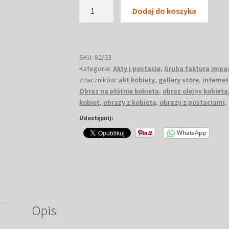
ilość
Dodaj do koszyka
Dwie
kobiety
-
Nimfy
SKU:
82/23
Kategorie:
Akty i postacie
,
Gruba faktura impa
100
Znaczników:
akt kobiety
,
gallery store
,
internet
x
Obraz na płótnie kobieta
,
obraz olejny kobieta
100
kobiet
,
obrazy z kobietą
,
obrazy z postaciami
,
#082
Udostępnij:
GS
WhatsApp
Opis