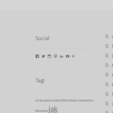
Social
Facebook
Twitter
Instagram
Pinterest
LinkedIn
YouTube
Google+
Tagi
artyści malarze
galeria MOK
graficiarz
happening w
jak
Warszawie