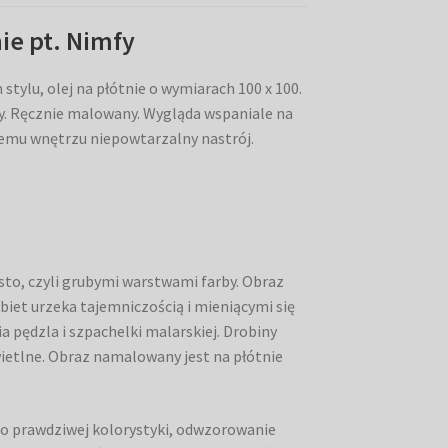
ie pt. Nimfy
ylu, olej na płótnie o wymiarach 100 x 100.
ny. Ręcznie malowany. Wygląda wspaniale na
szemu wnętrzu niepowtarzalny nastrój.
to, czyli grubymi warstwami farby. Obraz
biet urzeka tajemniczością i mieniącymi się
a pędzla i szpachelki malarskiej. Drobiny
świetlne. Obraz namalowany jest na płótnie
ego prawdziwej kolorystyki, odwzorowanie