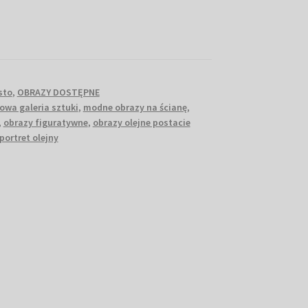
sto
,
OBRAZY DOSTĘPNE
owa galeria sztuki
,
modne obrazy na ścianę
,
,
obrazy figuratywne
,
obrazy olejne postacie
portret olejny