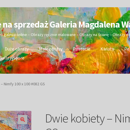
e na sprzedaż Galeria Magdalena W
wo galeria online – Obrazy ręcznie malowane – Obrazy na ścianę – Obrazy 
Duże obrazy
Małe obrazy
Postacie
Kwiaty
Pe
GalleryStore
 – Nimfy 100 x 100 #082 GS
Dwie kobiety – Nim