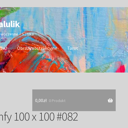
alulik
nowoczesne – Sztuka
jzaż
Obrazy abstrakcyjne
Tarot
0,00
zł
0 Produkt
fy 100 x 100 #082