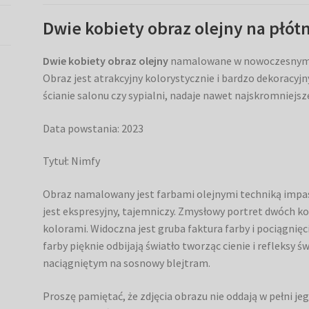
Dwie kobiety obraz olejny na płótn
Dwie kobiety obraz olejny
namalowane w nowoczesnym st
Obraz jest atrakcyjny kolorystycznie i bardzo dekoracyj
ścianie salonu czy sypialni, nadaje nawet najskromniej
Data powstania: 2023
Tytuł: Nimfy
Obraz namalowany jest farbami olejnymi techniką impas
jest ekspresyjny, tajemniczy. Zmysłowy portret dwóch ko
kolorami. Widoczna jest gruba faktura farby i pociągnięci
farby pięknie odbijają światło tworząc cienie i refleksy 
naciągniętym na sosnowy blejtram.
Proszę pamiętać, że zdjęcia obrazu nie oddają w pełni j