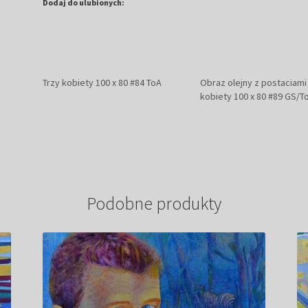
Dodaj do ulubionych:
Trzy kobiety 100 x 80 #84 ToA
Obraz olejny z postaciami
kobiety 100 x 80 #89 GS/T
Podobne produkty