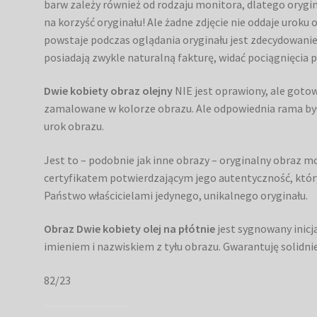
barw zależy również od rodzaju monitora, dlatego oryginał
na korzyść oryginału! Ale żadne zdjęcie nie oddaje uroku 
powstaje podczas oglądania oryginału jest zdecydowani
posiadają zwykle naturalną fakturę, widać pociągnięcia pę
Dwie kobiety obraz olejny
NIE jest oprawiony, ale gotow
zamalowane w kolorze obrazu. Ale odpowiednia rama była
urok obrazu.
Jest to – podobnie jak inne obrazy – oryginalny obraz 
certyfikatem potwierdzającym jego autentyczność, który
Państwo właścicielami jedynego, unikalnego oryginału.
Obraz Dwie kobiety olej na płótnie
jest sygnowany inic
imieniem i nazwiskiem z tyłu obrazu. Gwarantuję solidn
82/23