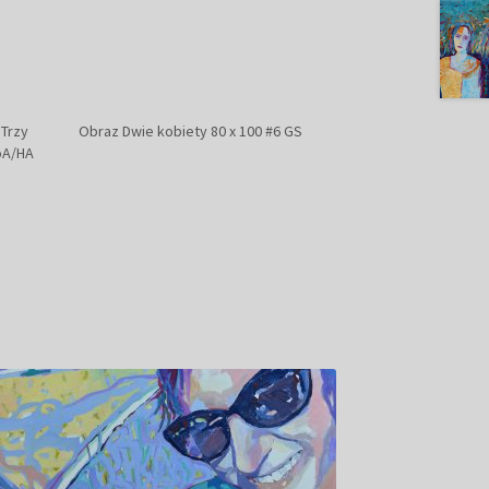
 Trzy
Obraz Dwie kobiety 80 x 100 #6 GS
oA/HA