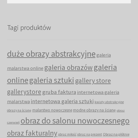
Tagi produktów
duże obrazy abstrakcyjne
galeria
galeria
galeria obrazów
malarstwa online
online
galeria sztuki
gallery store
gallerystore
gruba faktura
internetowa galeria
internetowa galeria sztuki
malarstwa
kwiaty abstrakcyjne
malarstwo nowoczesne
modne obrazy na ścianę
obrazy na ścianę
obraz
obraz do salonu nowoczesnego
czerwień
obraz fakturalny
Obraz na płótnie
obraz miłość
obraz na prezent