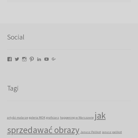
Social
Facebook
Twitter
Instagram
Pinterest
LinkedIn
YouTube
Google+
Tagi
jak
artyści malarze
galeria MOK
graficiarz
happening w Warszawie
sprzedawać obrazy
Janusz Palikot
janusz palikot