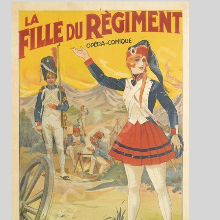
Kwiaty
Pejzaż
Obrazy abstrakcyjne
Tarot
Wabi sabi
Aukcja
Rozwiń
O mnie
menu
potomn
GalleryStore