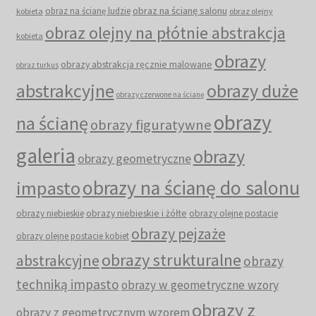
obraz na ścianę salonu
obraz na ścianę ludzie
kobieta
obraz olejny
obraz olejny na płótnie abstrakcja
kobieta
obrazy
obrazy abstrakcja ręcznie malowane
obraz turkus
abstrakcyjne
obrazy duże
obrazy czerwone na ścianę
obrazy
na ścianę
obrazy figuratywne
galeria
obrazy
obrazy geometryczne
obrazy na ścianę do salonu
impasto
obrazy niebieskie i żółte
obrazy niebieskie
obrazy olejne postacie
obrazy pejzaże
obrazy olejne postacie kobiet
obrazy strukturalne
abstrakcyjne
obrazy
techniką impasto
obrazy w geometryczne wzory
obrazy z
obrazy z geometrycznym wzorem