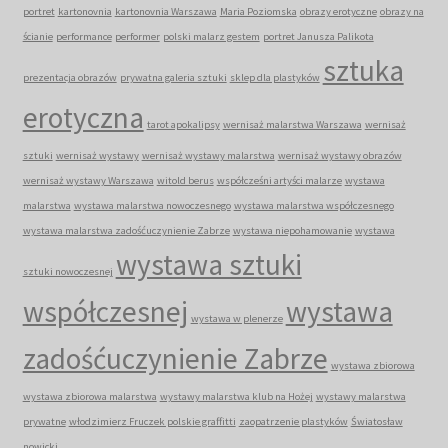
portret
kartonovnia
kartonovnia Warszawa
Maria Poziomska
obrazy erotyczne
obrazy na
ścianie
performance
performer
polski malarz gestem
portret Janusza Palikota
sztuka
prezentacja obrazów
prywatna galeria sztuki
sklep dla plastyków
erotyczna
tarot apokalipsy
wernisaż malarstwa Warszawa
wernisaż
sztuki
wernisaż wystawy
wernisaż wystawy malarstwa
wernisaż wystawy obrazów
wernisaż wystawy Warszawa
witold berus
współcześni artyści malarze
wystawa
malarstwa
wystawa malarstwa nowoczesnego
wystawa malarstwa współczesnego
wystawa malarstwa zadośćuczynienie Zabrze
wystawa niepohamowanie
wystawa
wystawa sztuki
sztuki nowoczesnej
współczesnej
wystawa
wystawa w plenerze
zadośćuczynienie Zabrze
wystawa zbiorowa
wystawa zbiorowa malarstwa
wystawy malarstwa klub na Hożej
wystawy malarstwa
prywatne
włodzimierz Fruczek polskie graffitti
zaopatrzenie plastyków
Światosław
nowicki