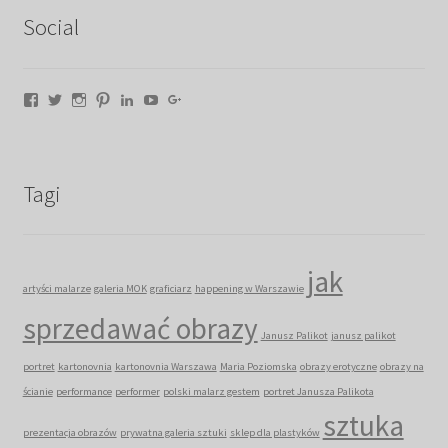
Social
Facebook
Twitter
Instagram
Pinterest
LinkedIn
YouTube
Google+
Tagi
jak
artyści malarze
galeria MOK
graficiarz
happening w Warszawie
sprzedawać obrazy
Janusz Palikot
janusz palikot
portret
kartonovnia
kartonovnia Warszawa
Maria Poziomska
obrazy erotyczne
obrazy na
ścianie
performance
performer
polski malarz gestem
portret Janusza Palikota
sztuka
prezentacja obrazów
prywatna galeria sztuki
sklep dla plastyków