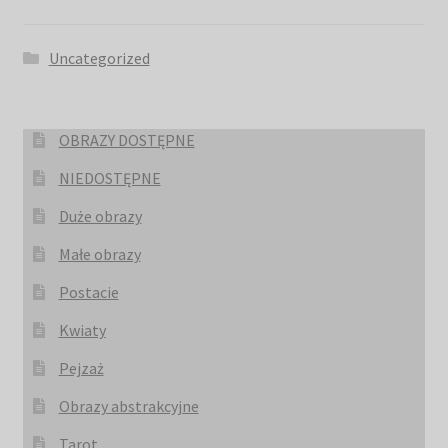
Uncategorized
OBRAZY DOSTĘPNE
NIEDOSTĘPNE
Duże obrazy
Małe obrazy
Postacie
Kwiaty
Pejzaż
Obrazy abstrakcyjne
Tarot