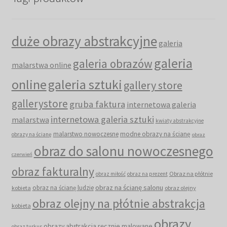
duże obrazy abstrakcyjne
galeria
galeria
galeria obrazów
malarstwa online
online
galeria sztuki
gallery store
gallerystore
gruba faktura
internetowa galeria
internetowa galeria sztuki
malarstwa
kwiaty abstrakcyjne
malarstwo nowoczesne
modne obrazy na ścianę
obrazy na ścianę
obraz
obraz do salonu nowoczesnego
czerwień
obraz fakturalny
Obraz na płótnie
obraz miłość
obraz na prezent
obraz na ścianę salonu
obraz na ścianę ludzie
kobieta
obraz olejny
obraz olejny na płótnie abstrakcja
kobieta
obrazy
obrazy abstrakcja ręcznie malowane
obraz turkus