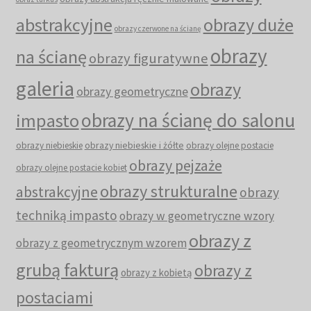
abstrakcyjne
obrazy duże
obrazy czerwone na ścianę
obrazy
na ścianę
obrazy figuratywne
galeria
obrazy
obrazy geometryczne
obrazy na ścianę do salonu
impasto
obrazy niebieskie i żółte
obrazy niebieskie
obrazy olejne postacie
obrazy pejzaże
obrazy olejne postacie kobiet
obrazy strukturalne
abstrakcyjne
obrazy
techniką impasto
obrazy w geometryczne wzory
obrazy z
obrazy z geometrycznym wzorem
grubą fakturą
obrazy z
obrazy z kobietą
postaciami