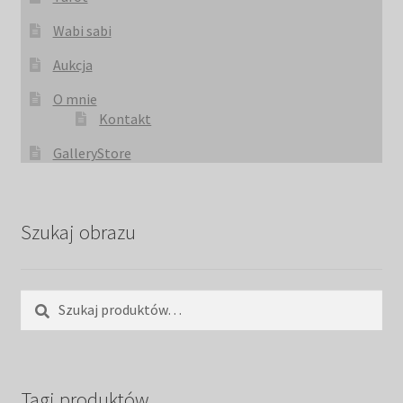
Wabi sabi
Aukcja
O mnie
Kontakt
GalleryStore
Szukaj obrazu
Szukaj:
Szukaj
Tagi produktów