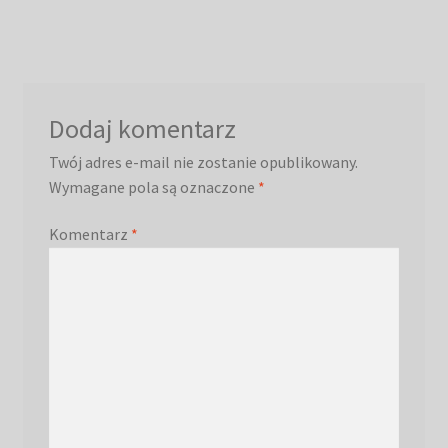
Dodaj komentarz
Twój adres e-mail nie zostanie opublikowany.
Wymagane pola są oznaczone
*
Komentarz
*