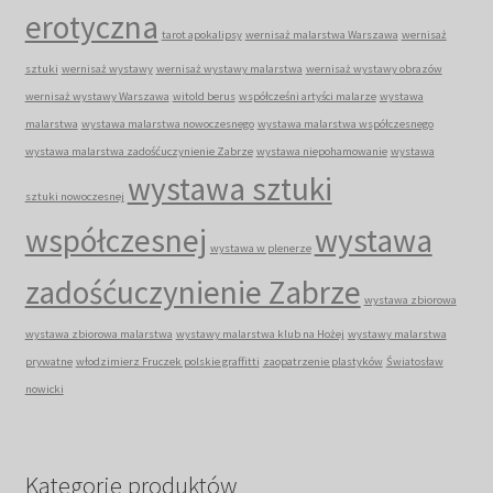
erotyczna
tarot apokalipsy
wernisaż malarstwa Warszawa
wernisaż
sztuki
wernisaż wystawy
wernisaż wystawy malarstwa
wernisaż wystawy obrazów
wernisaż wystawy Warszawa
witold berus
współcześni artyści malarze
wystawa
malarstwa
wystawa malarstwa nowoczesnego
wystawa malarstwa współczesnego
wystawa malarstwa zadośćuczynienie Zabrze
wystawa niepohamowanie
wystawa
wystawa sztuki
sztuki nowoczesnej
współczesnej
wystawa
wystawa w plenerze
zadośćuczynienie Zabrze
wystawa zbiorowa
wystawa zbiorowa malarstwa
wystawy malarstwa klub na Hożej
wystawy malarstwa
prywatne
włodzimierz Fruczek polskie graffitti
zaopatrzenie plastyków
Światosław
nowicki
Kategorie produktów