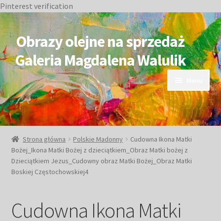
Pinterest verification
Przejdź
Przejdź
do
do
Obrazy olejne na sprzedaż
nawigacji
treści
Galeria Magdalena Walulik
Menu
OBRAZY DOSTĘPNE
NIEDOSTĘPNE
Strona główna
Polskie Madonny
Cudowna Ikona Matki
Bożej_Ikona Matki Bożej z dzieciątkiem_Obraz Matki bożej z
Duże obrazy
Dzieciątkiem Jezus_Cudowny obraz Matki Bożej_Obraz Matki
Boskiej Częstochowskiej4
Małe obrazy
Cudowna Ikona Matki
Postacie