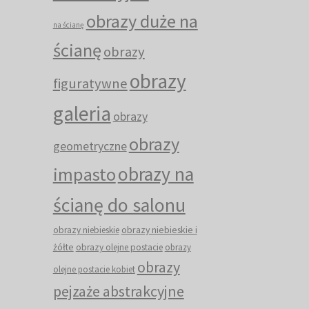
obrazy duże na
na ścianę
ścianę
obrazy
obrazy
figuratywne
galeria
obrazy
obrazy
geometryczne
obrazy na
impasto
ścianę do salonu
obrazy niebieskie i
obrazy niebieskie
żółte
obrazy olejne postacie
obrazy
obrazy
olejne postacie kobiet
pejzaże abstrakcyjne