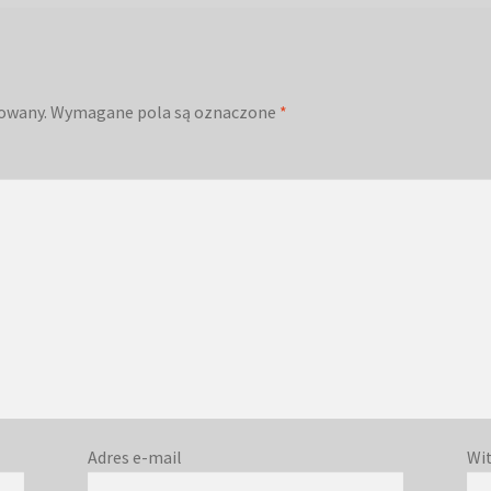
kowany.
Wymagane pola są oznaczone
*
Adres e-mail
Wi