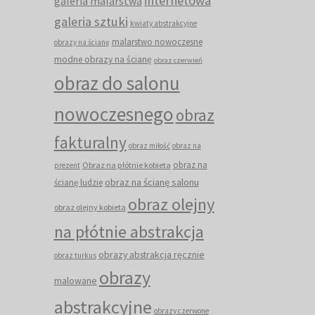
internetowa
galeria malarstwa
galeria sztuki
kwiaty abstrakcyjne
malarstwo nowoczesne
obrazy na ścianę
modne obrazy na ścianę
obraz czerwień
obraz do salonu
nowoczesnego
obraz
fakturalny
obraz miłość
obraz na
obraz na
Obraz na płótnie kobieta
prezent
obraz na ścianę salonu
ścianę ludzie
obraz olejny
obraz olejny kobieta
na płótnie abstrakcja
obrazy abstrakcja ręcznie
obraz turkus
obrazy
malowane
abstrakcyjne
obrazy czerwone