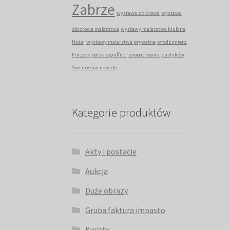
Zabrze
wystawa zbiorowa
wystawa
zbiorowa malarstwa
wystawy malarstwa klub na
Hożej
wystawy malarstwa prywatne
włodzimierz
Fruczek polskie graffitti
zaopatrzenie plastyków
Światosław nowicki
Kategorie produktów
Akty i postacie
Aukcja
Duże obrazy
Gruba faktura impasto
Kwiaty