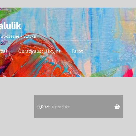
alulik
nowoczesne – Sztuka
jzaż
Obrazy abstrakcyjne
Tarot
0,00
zł
0 Produkt