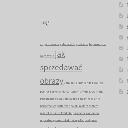
Tagi
artyści malarze
galeria MOK
graficiarz
happening w
jak
Warszawie
sprzedawać
obrazy
Janusz Palikot
janusz palikot
portret
kartonovnia
kartonovnia Warszawa
Maria
Poziomska
obrazy erotyczne
obrazy na ścianie
performance
performer
polski malarz gestem
portret Janusza Palikota
prezentacja obrazów
prywatna galeria sztuki
sklep dla plastyków