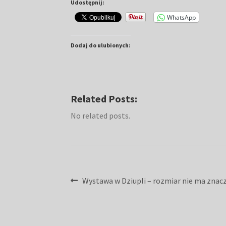
Udostępnij:
WhatsApp
Dodaj do ulubionych:
Related Posts:
No related posts.
Nawigacja
Poprzedni
Wystawa w Dziupli – rozmiar nie ma znacz
wpis:
wpisu