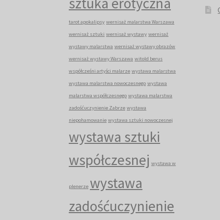
sztuka erotyczna
tarot apokalipsy
wernisaż malarstwa Warszawa
wernisaż sztuki
wernisaż wystawy
wernisaż
wystawy malarstwa
wernisaż wystawy obrazów
wernisaż wystawy Warszawa
witold berus
współcześni artyści malarze
wystawa malarstwa
wystawa malarstwa nowoczesnego
wystawa
malarstwa współczesnego
wystawa malarstwa
zadośćuczynienie Zabrze
wystawa
niepohamowanie
wystawa sztuki nowoczesnej
wystawa sztuki
współczesnej
wystawa w
wystawa
plenerze
zadośćuczynienie