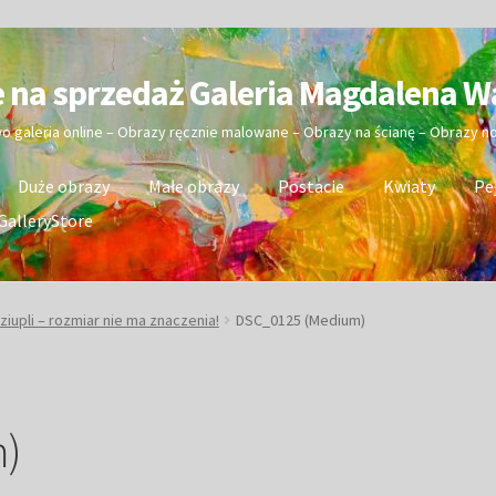
e na sprzedaż Galeria Magdalena W
wo galeria online – Obrazy ręcznie malowane – Obrazy na ścianę – Obrazy 
Duże obrazy
Małe obrazy
Postacie
Kwiaty
Pe
GalleryStore
iupli – rozmiar nie ma znaczenia!
DSC_0125 (Medium)
)