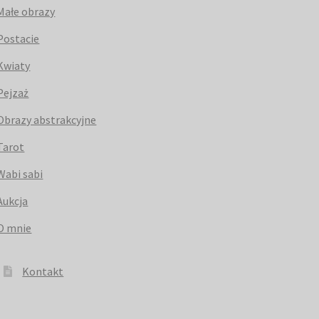
Małe obrazy
Postacie
Kwiaty
Pejzaż
Obrazy abstrakcyjne
Tarot
Wabi sabi
Aukcja
O mnie
Kontakt