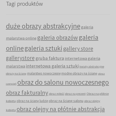
Tagi produktów
duże obrazy abstrakcyjne
galeria
galeria
galeria obrazów
malarstwa online
online
galeria sztuki
gallery store
gallerystore
gruba faktura
internetowa galeria
internetowa galeria sztuki
malarstwa
kwiaty abstrakcyjne
malarstwo nowoczesne
modne obrazy na ścianę
obrazy na ścianę
obraz
obraz do salonu nowoczesnego
czerwień
obraz fakturalny
Obraz na płótnie
obraz miłość
obraz na prezent
obraz na ścianę salonu
obraz na ścianę ludzie
kobieta
obraz olejny
obraz olejny na płótnie abstrakcja
kobieta