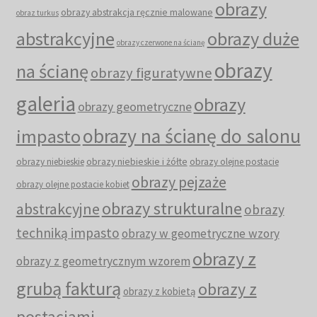
obrazy
obrazy abstrakcja ręcznie malowane
obraz turkus
abstrakcyjne
obrazy duże
obrazy czerwone na ścianę
obrazy
na ścianę
obrazy figuratywne
galeria
obrazy
obrazy geometryczne
obrazy na ścianę do salonu
impasto
obrazy niebieskie i żółte
obrazy niebieskie
obrazy olejne postacie
obrazy pejzaże
obrazy olejne postacie kobiet
obrazy strukturalne
abstrakcyjne
obrazy
techniką impasto
obrazy w geometryczne wzory
obrazy z
obrazy z geometrycznym wzorem
grubą fakturą
obrazy z
obrazy z kobietą
postaciami