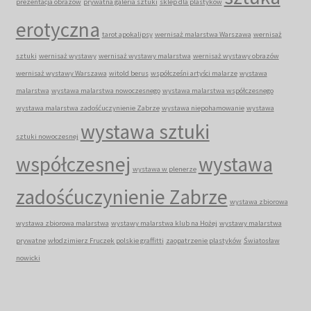
prezentacja obrazów
prywatna galeria sztuki
sklep dla plastyków
erotyczna
tarot apokalipsy
wernisaż malarstwa Warszawa
wernisaż
sztuki
wernisaż wystawy
wernisaż wystawy malarstwa
wernisaż wystawy obrazów
wernisaż wystawy Warszawa
witold berus
współcześni artyści malarze
wystawa
malarstwa
wystawa malarstwa nowoczesnego
wystawa malarstwa współczesnego
wystawa malarstwa zadośćuczynienie Zabrze
wystawa niepohamowanie
wystawa
wystawa sztuki
sztuki nowoczesnej
współczesnej
wystawa
wystawa w plenerze
zadośćuczynienie Zabrze
wystawa zbiorowa
wystawa zbiorowa malarstwa
wystawy malarstwa klub na Hożej
wystawy malarstwa
prywatne
włodzimierz Fruczek polskie graffitti
zaopatrzenie plastyków
Światosław
nowicki