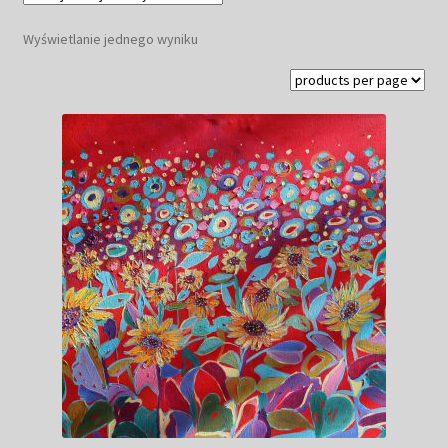
Kwiaty
Wyświetlanie jednego wyniku
Pejzaż
Obrazy abstrakcyjne
Tarot
Wabi sabi
Aukcja
Rozwiń
O mnie
menu
potomn
GalleryStore