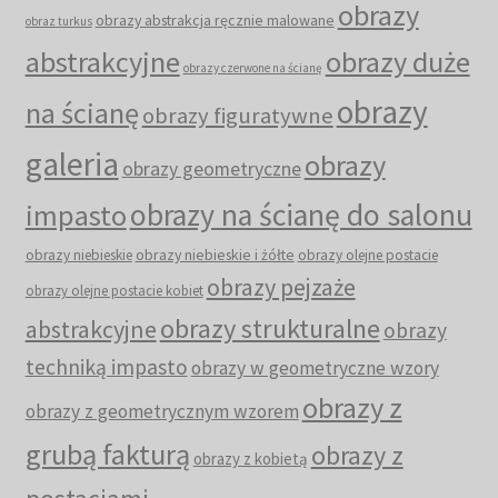
obrazy
obrazy abstrakcja ręcznie malowane
obraz turkus
abstrakcyjne
obrazy duże
obrazy czerwone na ścianę
obrazy
na ścianę
obrazy figuratywne
galeria
obrazy
obrazy geometryczne
obrazy na ścianę do salonu
impasto
obrazy niebieskie i żółte
obrazy niebieskie
obrazy olejne postacie
obrazy pejzaże
obrazy olejne postacie kobiet
obrazy strukturalne
abstrakcyjne
obrazy
techniką impasto
obrazy w geometryczne wzory
obrazy z
obrazy z geometrycznym wzorem
grubą fakturą
obrazy z
obrazy z kobietą