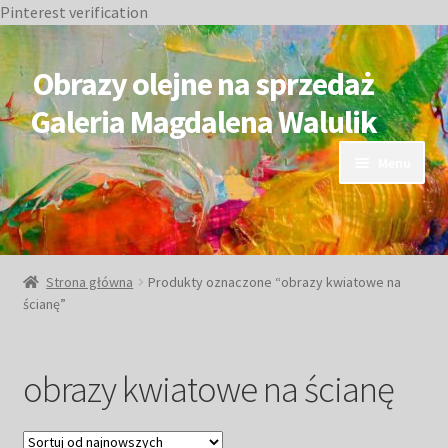
Pinterest verification
Przejdź
Przejdź
do
do
Obrazy olejne na sprzedaż
nawigacji
treści
Galeria Magdalena Walulik
Menu
OBRAZY DOSTĘPNE
NIEDOSTĘPNE
Strona główna
Produkty oznaczone “obrazy kwiatowe na
ścianę”
Duże obrazy
Małe obrazy
obrazy kwiatowe na ścianę
Postacie