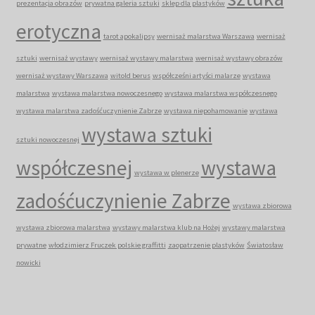
prezentacja obrazów
prywatna galeria sztuki
sklep dla plastyków
erotyczna
tarot apokalipsy
wernisaż malarstwa Warszawa
wernisaż
sztuki
wernisaż wystawy
wernisaż wystawy malarstwa
wernisaż wystawy obrazów
wernisaż wystawy Warszawa
witold berus
współcześni artyści malarze
wystawa
malarstwa
wystawa malarstwa nowoczesnego
wystawa malarstwa współczesnego
wystawa malarstwa zadośćuczynienie Zabrze
wystawa niepohamowanie
wystawa
wystawa sztuki
sztuki nowoczesnej
współczesnej
wystawa
wystawa w plenerze
zadośćuczynienie Zabrze
wystawa zbiorowa
wystawa zbiorowa malarstwa
wystawy malarstwa klub na Hożej
wystawy malarstwa
prywatne
włodzimierz Fruczek polskie graffitti
zaopatrzenie plastyków
Światosław
nowicki