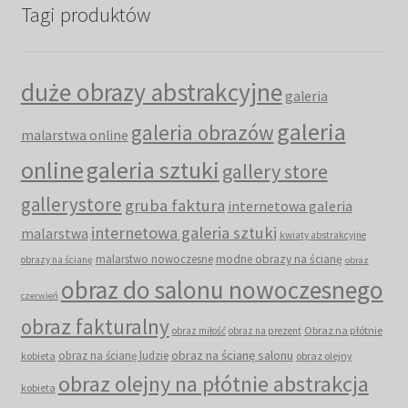
Tagi produktów
duże obrazy abstrakcyjne
galeria
galeria
galeria obrazów
malarstwa online
online
galeria sztuki
gallery store
gallerystore
gruba faktura
internetowa galeria
internetowa galeria sztuki
malarstwa
kwiaty abstrakcyjne
malarstwo nowoczesne
modne obrazy na ścianę
obrazy na ścianę
obraz
obraz do salonu nowoczesnego
czerwień
obraz fakturalny
Obraz na płótnie
obraz miłość
obraz na prezent
obraz na ścianę salonu
obraz na ścianę ludzie
kobieta
obraz olejny
obraz olejny na płótnie abstrakcja
kobieta