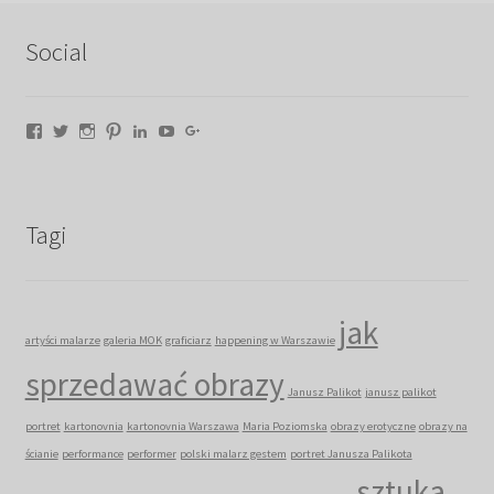
Social
Facebook
Twitter
Instagram
Pinterest
LinkedIn
YouTube
Google+
Tagi
jak
artyści malarze
galeria MOK
graficiarz
happening w Warszawie
sprzedawać obrazy
Janusz Palikot
janusz palikot
portret
kartonovnia
kartonovnia Warszawa
Maria Poziomska
obrazy erotyczne
obrazy na
ścianie
performance
performer
polski malarz gestem
portret Janusza Palikota
sztuka