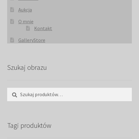
Aukcja
O mnie
Kontakt
GalleryStore
Szukaj obrazu
Szukaj:
Szukaj
Tagi produktów