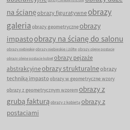
obrazy czerwone na ścianę
obrazy
na ścianę
obrazy figuratywne
galeria
obrazy
obrazy geometryczne
obrazy na ścianę do salonu
impasto
obrazy niebieskie i żółte
obrazy niebieskie
obrazy olejne postacie
obrazy pejzaże
obrazy olejne postacie kobiet
obrazy strukturalne
abstrakcyjne
obrazy
techniką impasto
obrazy w geometryczne wzory
obrazy z
obrazy z geometrycznym wzorem
grubą fakturą
obrazy z
obrazy z kobietą
postaciami