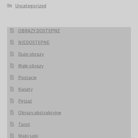
Uncategorized
OBRAZY DOSTĘPNE
NIEDOSTĘPNE
Duże obrazy
Małe obrazy
Postacie
Kwiaty
Pejzaż
Obrazy abstrakcyjne
Tarot
Wabi sabi