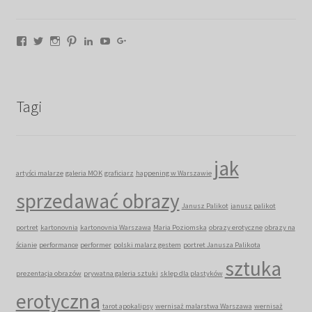
Facebook
Twitter
Instagram
Pinterest
LinkedIn
YouTube
Google+
Tagi
jak
artyści malarze
galeria MOK
graficiarz
happening w Warszawie
sprzedawać obrazy
Janusz Palikot
janusz palikot
portret
kartonovnia
kartonovnia Warszawa
Maria Poziomska
obrazy erotyczne
obrazy na
ścianie
performance
performer
polski malarz gestem
portret Janusza Palikota
sztuka
prezentacja obrazów
prywatna galeria sztuki
sklep dla plastyków
erotyczna
tarot apokalipsy
wernisaż malarstwa Warszawa
wernisaż