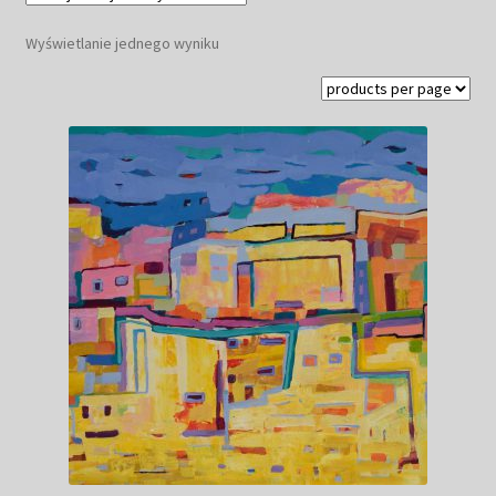
Kwiaty
Wyświetlanie jednego wyniku
Pejzaż
Obrazy abstrakcyjne
Tarot
Wabi sabi
Aukcja
Rozwiń
O mnie
menu
potomn
GalleryStore