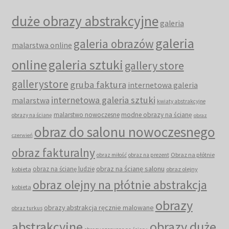
duże obrazy abstrakcyjne
galeria
galeria
galeria obrazów
malarstwa online
online
galeria sztuki
gallery store
gallerystore
gruba faktura
internetowa galeria
internetowa galeria sztuki
malarstwa
kwiaty abstrakcyjne
malarstwo nowoczesne
modne obrazy na ścianę
obrazy na ścianę
obraz
obraz do salonu nowoczesnego
czerwień
obraz fakturalny
Obraz na płótnie
obraz miłość
obraz na prezent
obraz na ścianę salonu
obraz na ścianę ludzie
kobieta
obraz olejny
obraz olejny na płótnie abstrakcja
kobieta
obrazy
obrazy abstrakcja ręcznie malowane
obraz turkus
abstrakcyjne
obrazy duże