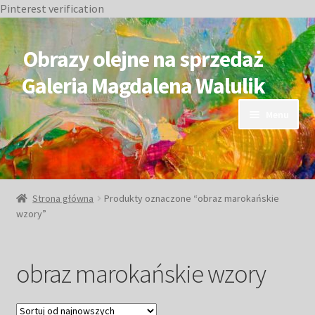
Pinterest verification
Przejdź
Przejdź
do
do
Obrazy olejne na sprzedaż
nawigacji
treści
Galeria Magdalena Walulik
Menu
OBRAZY DOSTĘPNE
NIEDOSTĘPNE
Strona główna
Produkty oznaczone “obraz marokańskie
wzory”
Duże obrazy
Małe obrazy
obraz marokańskie wzory
Postacie