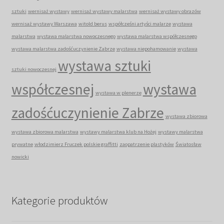
sztuki
wernisaż wystawy
wernisaż wystawy malarstwa
wernisaż wystawy obrazów
wernisaż wystawy Warszawa
witold berus
współcześni artyści malarze
wystawa
malarstwa
wystawa malarstwa nowoczesnego
wystawa malarstwa współczesnego
wystawa malarstwa zadośćuczynienie Zabrze
wystawa niepohamowanie
wystawa
wystawa sztuki
sztuki nowoczesnej
współczesnej
wystawa
wystawa w plenerze
zadośćuczynienie Zabrze
wystawa zbiorowa
wystawa zbiorowa malarstwa
wystawy malarstwa klub na Hożej
wystawy malarstwa
prywatne
włodzimierz Fruczek polskie graffitti
zaopatrzenie plastyków
Światosław
nowicki
Kategorie produktów