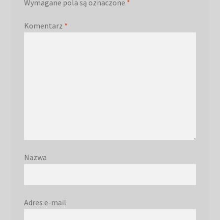
Wymagane pola są oznaczone
*
Komentarz
*
Nazwa
Adres e-mail