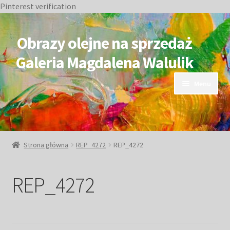
Pinterest verification
Przejdź
Przejdź
do
do
Obrazy olejne na sprzedaż
nawigacji
treści
Galeria Magdalena Walulik
Menu
OBRAZY DOSTĘPNE
NIEDOSTĘPNE
Strona główna
REP_4272
REP_4272
Duże obrazy
REP_4272
Małe obrazy
Postacie