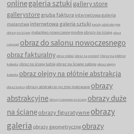
online
galeria sztuki
gallery store
gallerystore
gruba faktura
internetowa galeria
internetowa galeria sztuki
malarstwa
kwiaty abstrakcyjne
malarstwo nowoczesne
modne obrazy na ścianę
obrazy na ścianę
obraz
obraz do salonu nowoczesnego
czerwień
obraz fakturalny
Obraz na płótnie
obraz miłość
obraz na prezent
obraz na ścianę salonu
obraz na ścianę ludzie
kobieta
obraz olejny
obraz olejny na płótnie abstrakcja
kobieta
obrazy
obrazy abstrakcja ręcznie malowane
obraz turkus
abstrakcyjne
obrazy duże
obrazy czerwone na ścianę
obrazy
na ścianę
obrazy figuratywne
galeria
obrazy
obrazy geometryczne