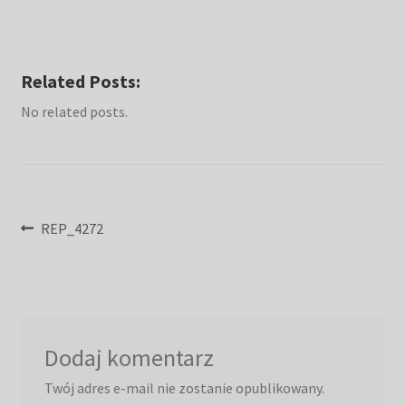
Related Posts:
No related posts.
Nawigacja
Poprzedni
REP_4272
wpis:
wpisu
Dodaj komentarz
Twój adres e-mail nie zostanie opublikowany.