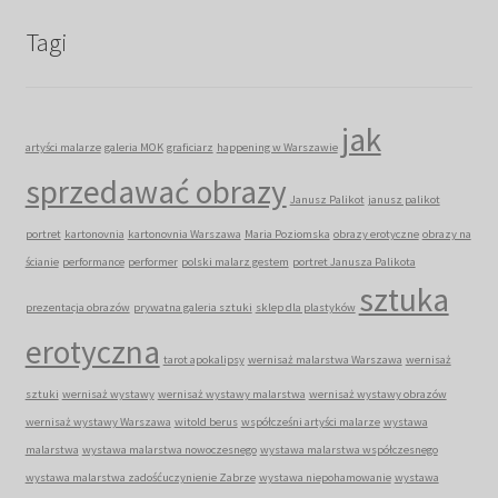
Tagi
jak
artyści malarze
galeria MOK
graficiarz
happening w Warszawie
sprzedawać obrazy
Janusz Palikot
janusz palikot
portret
kartonovnia
kartonovnia Warszawa
Maria Poziomska
obrazy erotyczne
obrazy na
ścianie
performance
performer
polski malarz gestem
portret Janusza Palikota
sztuka
prezentacja obrazów
prywatna galeria sztuki
sklep dla plastyków
erotyczna
tarot apokalipsy
wernisaż malarstwa Warszawa
wernisaż
sztuki
wernisaż wystawy
wernisaż wystawy malarstwa
wernisaż wystawy obrazów
wernisaż wystawy Warszawa
witold berus
współcześni artyści malarze
wystawa
malarstwa
wystawa malarstwa nowoczesnego
wystawa malarstwa współczesnego
wystawa malarstwa zadośćuczynienie Zabrze
wystawa niepohamowanie
wystawa