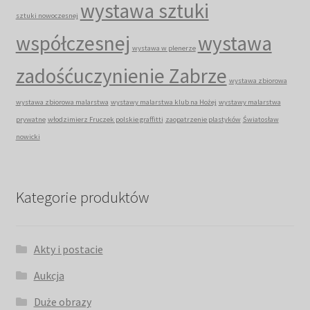
wystawa sztuki
sztuki nowoczesnej
współczesnej
wystawa
wystawa w plenerze
zadośćuczynienie Zabrze
wystawa zbiorowa
wystawa zbiorowa malarstwa
wystawy malarstwa klub na Hożej
wystawy malarstwa
prywatne
włodzimierz Fruczek polskie graffitti
zaopatrzenie plastyków
Światosław
nowicki
Kategorie produktów
Akty i postacie
Aukcja
Duże obrazy