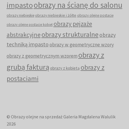
obrazy na ścianę do salonu
impasto
obrazy niebieskie i żółte
obrazy niebieskie
obrazy olejne postacie
obrazy pejzaże
obrazy olejne postacie kobiet
obrazy strukturalne
abstrakcyjne
obrazy
techniką impasto
obrazy w geometryczne wzory
obrazy z
obrazy z geometrycznym wzorem
grubą fakturą
obrazy z
obrazy z kobietą
postaciami
© Obrazy olejne na sprzedaż Galeria Magdalena Walulik
2026