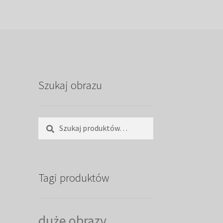
Szukaj obrazu
Szukaj:
Szukaj
Tagi produktów
duże obrazy