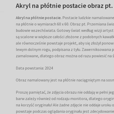
Akryl na płótnie postacie obraz pt
Akryl na płótnie postacie
.
Postacie ludzkie namalowane 
na płótnie o wymiarach 60 x 60. Obraz pt. Przemiana świ
budowie wszechświata. Gotowy świat według wizji artys
są scalone w większe całości złożone z podobnych kawałk
ale równocześnie powstaje projekt, aby się złożył ponow
lewym dolnym rogu, podpisana z tyłu. Zawerniksowana 
zamalowane, dlatego obraz można od razu powiesić na ś
Data powstania: 2024
Obraz namalowany jest na płótnie naciągniętym na sos
Proszę pamiętać, że zdjęcia obrazu nie oddają w pełni j
barw zależy również od rodzaju monitora, dlatego oryginał
na korzyść oryginału! Ale żadne zdjęcie nie oddaje uroku 
powstaje podczas oglądania oryginału jest zdecydowani