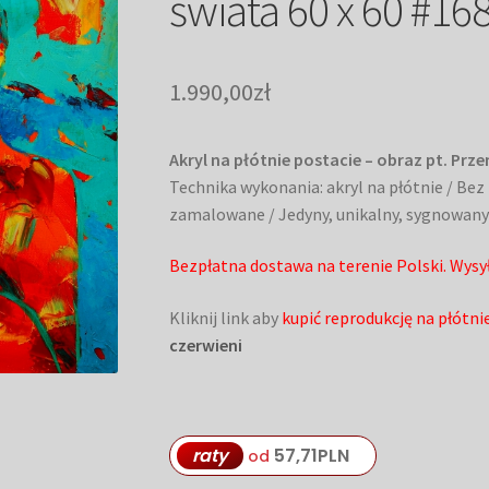
świata 60 x 60 #16
1.990,00
zł
Akryl na płótnie postacie – obraz pt. Prz
Technika wykonania: akryl na płótnie / Be
zamalowane / Jedyny, unikalny, sygnowany
Bezpłatna dostawa na terenie Polski. Wysyłk
Kliknij link aby
kupić reprodukcję na płótni
czerwieni
raty
57,71
PLN
od