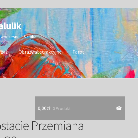
alulik
nowoczesne – Sztuka
jzaż
Obrazy abstrakcyjne
Tarot
0,00
zł
0 Produkt
ostacie Przemiana