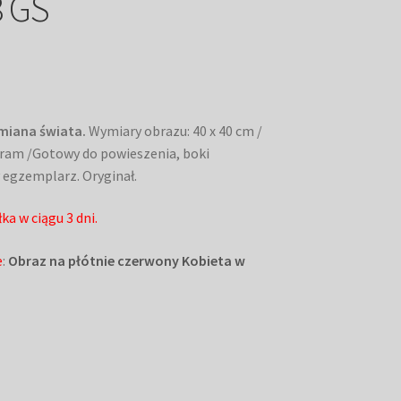
8 GS
emiana świata.
Wymiary obrazu: 40 x 40 cm /
z ram /Gotowy do powieszenia, boki
 egzemplarz. Oryginał.
a w ciągu 3 dni.
e
:
Obraz na płótnie czerwony Kobieta w