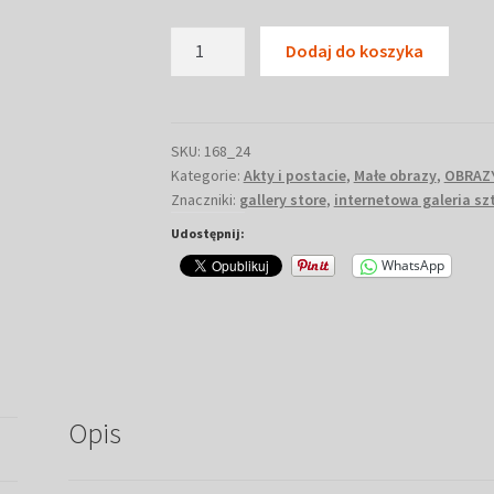
ilość
Dodaj do koszyka
Akryl
na
płótnie
postacie
SKU:
168_24
Kategorie:
Akty i postacie
,
Małe obrazy
,
OBRAZ
Przemiana
Znaczniki:
gallery store
,
internetowa galeria sz
świata
60
Udostępnij:
x
WhatsApp
60
#168
GS
Opis