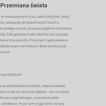
. Przemiana świata
w nowoczesnym stylu, abstrakcyjnie, akryl
ata nawiązuje do kwantowych teorii o
tki polega na tym, że poszczególne elementy
ów. Taki gotowy świat właśnie się rozpada,
nie w inny sposób. Praca jest sygnowana w
półmatowym werniksem. Boki estetycznie
cianie.
nowy blejtram.
ego prawdziwej kolorystyki, odwzorowanie
 trochę się różni od zdjęcia – na szczęście
obrazu oryginalnego, a wrażenie jakie
e ciekawsze. Poza tym oryginalne obrazy