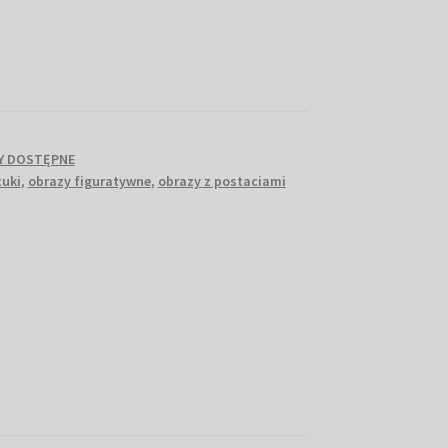
Y DOSTĘPNE
tuki
,
obrazy figuratywne
,
obrazy z postaciami