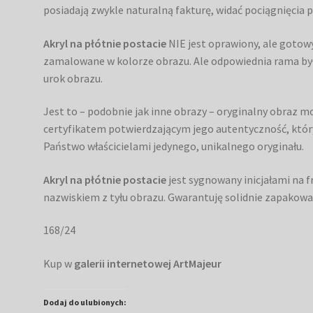
posiadają zwykle naturalną fakturę, widać pociągnięcia pę
Akryl na płótnie postacie
NIE jest oprawiony, ale gotowy
zamalowane w kolorze obrazu. Ale odpowiednia rama była
urok obrazu.
Jest to – podobnie jak inne obrazy – oryginalny obraz 
certyfikatem potwierdzającym jego autentyczność, który
Państwo właścicielami jedynego, unikalnego oryginału.
Akryl na płótnie postacie
jest sygnowany inicjałami na 
nazwiskiem z tyłu obrazu. Gwarantuję solidnie zapakowa
168/24
Kup w
galerii internetowej ArtMajeur
Dodaj do ulubionych: