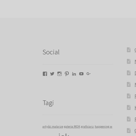
Social
Facebook
Twitter
Instagram
Pinterest
LinkedIn
YouTube
Google+
Tagi
artyści malarze
galeria MOK
graficiarz
happening w