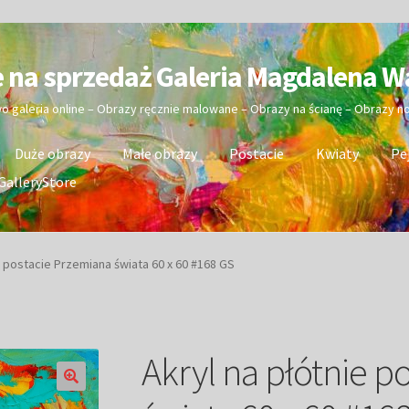
e na sprzedaż Galeria Magdalena W
wo galeria online – Obrazy ręcznie malowane – Obrazy na ścianę – Obrazy 
Duże obrazy
Małe obrazy
Postacie
Kwiaty
Pe
GalleryStore
e postacie Przemiana świata 60 x 60 #168 GS
Akryl na płótnie p