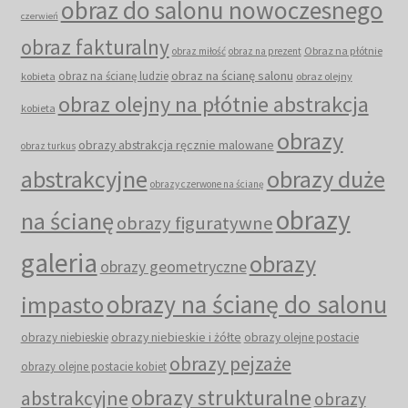
obraz do salonu nowoczesnego
czerwień
obraz fakturalny
Obraz na płótnie
obraz miłość
obraz na prezent
obraz na ścianę salonu
obraz na ścianę ludzie
kobieta
obraz olejny
obraz olejny na płótnie abstrakcja
kobieta
obrazy
obrazy abstrakcja ręcznie malowane
obraz turkus
abstrakcyjne
obrazy duże
obrazy czerwone na ścianę
obrazy
na ścianę
obrazy figuratywne
galeria
obrazy
obrazy geometryczne
obrazy na ścianę do salonu
impasto
obrazy niebieskie i żółte
obrazy niebieskie
obrazy olejne postacie
obrazy pejzaże
obrazy olejne postacie kobiet
obrazy strukturalne
abstrakcyjne
obrazy