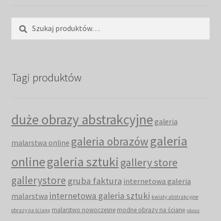
Szukaj:
Szukaj
Tagi produktów
duże obrazy abstrakcyjne
galeria
galeria
galeria obrazów
malarstwa online
online
galeria sztuki
gallery store
gallerystore
gruba faktura
internetowa galeria
internetowa galeria sztuki
malarstwa
kwiaty abstrakcyjne
malarstwo nowoczesne
modne obrazy na ścianę
obrazy na ścianę
obraz