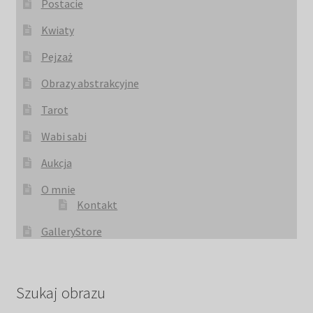
Postacie
Kwiaty
Pejzaż
Obrazy abstrakcyjne
Tarot
Wabi sabi
Aukcja
O mnie
Kontakt
GalleryStore
Szukaj obrazu