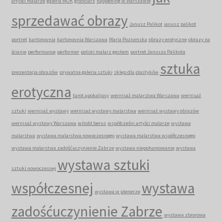
artyści malarze
galeria MOK
graficiarz
happening w Warszawie
sprzedawać obrazy
Janusz Palikot
janusz palikot
portret
kartonovnia
kartonovnia Warszawa
Maria Poziomska
obrazy erotyczne
obrazy na
ścianie
performance
performer
polski malarz gestem
portret Janusza Palikota
sztuka
prezentacja obrazów
prywatna galeria sztuki
sklep dla plastyków
erotyczna
tarot apokalipsy
wernisaż malarstwa Warszawa
wernisaż
sztuki
wernisaż wystawy
wernisaż wystawy malarstwa
wernisaż wystawy obrazów
wernisaż wystawy Warszawa
witold berus
współcześni artyści malarze
wystawa
malarstwa
wystawa malarstwa nowoczesnego
wystawa malarstwa współczesnego
wystawa malarstwa zadośćuczynienie Zabrze
wystawa niepohamowanie
wystawa
wystawa sztuki
sztuki nowoczesnej
współczesnej
wystawa
wystawa w plenerze
zadośćuczynienie Zabrze
wystawa zbiorowa