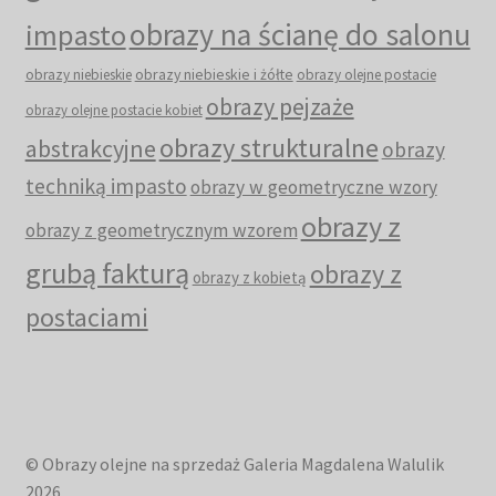
obrazy na ścianę do salonu
impasto
obrazy niebieskie i żółte
obrazy niebieskie
obrazy olejne postacie
obrazy pejzaże
obrazy olejne postacie kobiet
obrazy strukturalne
abstrakcyjne
obrazy
techniką impasto
obrazy w geometryczne wzory
obrazy z
obrazy z geometrycznym wzorem
grubą fakturą
obrazy z
obrazy z kobietą
postaciami
© Obrazy olejne na sprzedaż Galeria Magdalena Walulik
2026