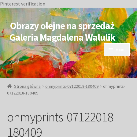
Pinterest verification
Przejdź
Przejdź
do
do
Obrazy olejne na sprzedaż
nawigacji
treści
Galeria Magdalena Walulik
Menu
OBRAZY DOSTĘPNE
NIEDOSTĘPNE
Strona główna
ohmyprints-07122018-180409
ohmyprints-
07122018-180409
Duże obrazy
ohmyprints-07122018-
Małe obrazy
180409
Postacie