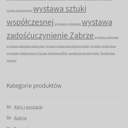
wystawa sztuki
sztuki nowoczesnej
współczesnej
wystawa
wystawa w plenerze
zadośćuczynienie Zabrze
wystawa zbiorowa
wystawa zbiorowa malarstwa
wystawy malarstwa klub na Hożej
wystawy malarstwa
prywatne
włodzimierz Fruczek polskie graffitti
zaopatrzenie plastyków
Światosław
nowicki
Kategorie produktów
Akty i postacie
Aukcja