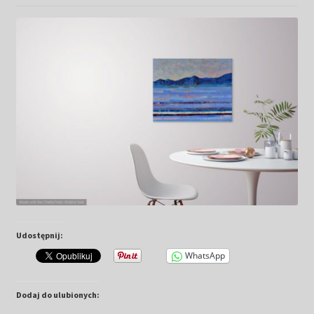
Kwiaty
Pejzaż
Obrazy abstrakcyjne
Tarot
Wabi sabi
Aukcja
Udostępnij:
Rozwiń
O mnie
menu
WhatsApp
potomn
GalleryStore
Dodaj do ulubionych: