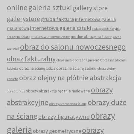
online
galeria sztuki
gallery store
gallerystore
gruba faktura
internetowa galeria
internetowa galeria sztuki
malarstwa
kwiaty abstrakcyjne
malarstwo nowoczesne
modne obrazy na ścianę
obrazy na ścianę
obraz
obraz do salonu nowoczesnego
czerwień
obraz fakturalny
Obraz na płótnie
obraz miłość
obraz na prezent
obraz na ścianę salonu
obraz na ścianę ludzie
kobieta
obraz olejny
obraz olejny na płótnie abstrakcja
kobieta
obrazy
obrazy abstrakcja ręcznie malowane
obraz turkus
abstrakcyjne
obrazy duże
obrazy czerwone na ścianę
obrazy
na ścianę
obrazy figuratywne
galeria
obrazy
obrazy geometryczne