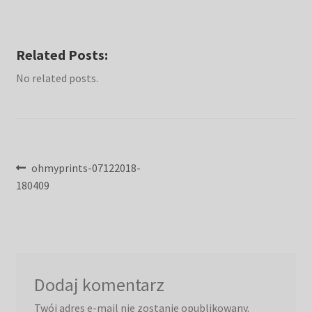
Related Posts:
No related posts.
Nawigacja
Poprzedni
ohmyprints-07122018-
wpis:
180409
wpisu
Dodaj komentarz
Twój adres e-mail nie zostanie opublikowany.