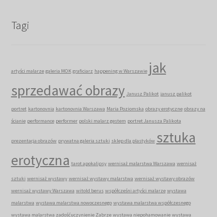
Tagi
jak
artyści malarze
galeria MOK
graficiarz
happening w Warszawie
sprzedawać obrazy
Janusz Palikot
janusz palikot
portret
kartonovnia
kartonovnia Warszawa
Maria Poziomska
obrazy erotyczne
obrazy na
ścianie
performance
performer
polski malarz gestem
portret Janusza Palikota
sztuka
prezentacja obrazów
prywatna galeria sztuki
sklep dla plastyków
erotyczna
tarot apokalipsy
wernisaż malarstwa Warszawa
wernisaż
sztuki
wernisaż wystawy
wernisaż wystawy malarstwa
wernisaż wystawy obrazów
wernisaż wystawy Warszawa
witold berus
współcześni artyści malarze
wystawa
malarstwa
wystawa malarstwa nowoczesnego
wystawa malarstwa współczesnego
wystawa malarstwa zadośćuczynienie Zabrze
wystawa niepohamowanie
wystawa