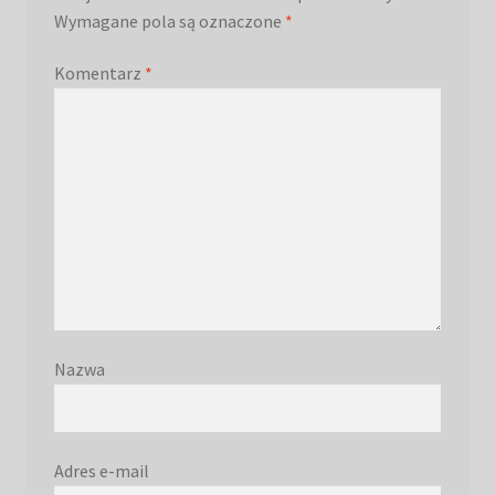
Wymagane pola są oznaczone
*
Komentarz
*
Nazwa
Adres e-mail