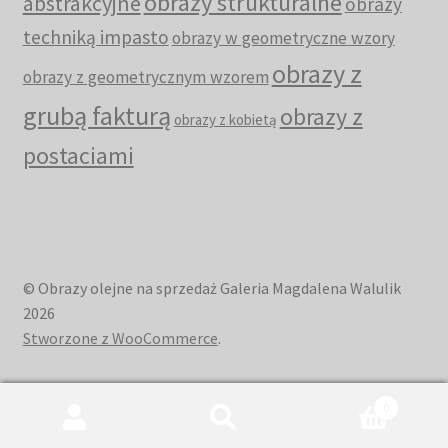
obrazy strukturalne
abstrakcyjne
obrazy
techniką impasto
obrazy w geometryczne wzory
obrazy z
obrazy z geometrycznym wzorem
grubą fakturą
obrazy z
obrazy z kobietą
postaciami
© Obrazy olejne na sprzedaż Galeria Magdalena Walulik
2026
Stworzone z WooCommerce
.
0
Szukaj:
Szukaj