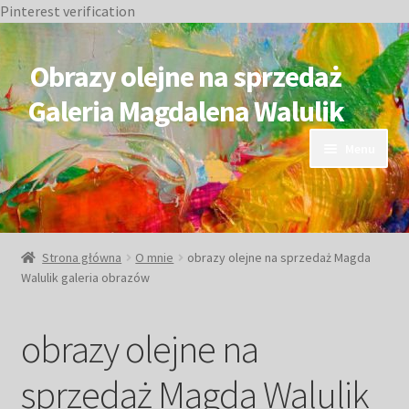
Pinterest verification
Przejdź
Przejdź
do
do
Obrazy olejne na sprzedaż
nawigacji
treści
Galeria Magdalena Walulik
Menu
OBRAZY DOSTĘPNE
NIEDOSTĘPNE
Strona główna
O mnie
obrazy olejne na sprzedaż Magda
Walulik galeria obrazów
Duże obrazy
obrazy olejne na
Małe obrazy
sprzedaż Magda Walulik
Postacie