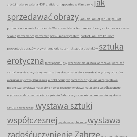
jak
artyści malarze
galeria MOK
graficiarz
happening w Warszawie
sprzedawać obrazy
Janusz Palikot
janusz palikot
portret
kartonovnia
kartonovnia Warszawa
Maria Poziomska
obrazy erotyczne
obrazy na
ścianie
performance
performer
polski malarz gestem
portret Janusza Palikota
sztuka
prezentacja obrazów
prywatna galeria sztuki
sklep dla plastyków
erotyczna
tarot apokalipsy
wernisaż malarstwa Warszawa
wernisaż
sztuki
wernisaż wystawy
wernisaż wystawy malarstwa
wernisaż wystawy obrazów
wernisaż wystawy Warszawa
witold berus
współcześni artyści malarze
wystawa
malarstwa
wystawa malarstwa nowoczesnego
wystawa malarstwa współczesnego
wystawa malarstwa zadośćuczynienie Zabrze
wystawa niepohamowanie
wystawa
wystawa sztuki
sztuki nowoczesnej
współczesnej
wystawa
wystawa w plenerze
zadośćuczynienie Zabrze
wystawa zbiorowa