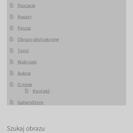
Postacie
Kwiaty
Pejzaż
Obrazy abstrakcyjne
Tarot
Wabi sabi
Aukcja
O mnie
Kontakt
GalleryStore
Szukaj obrazu