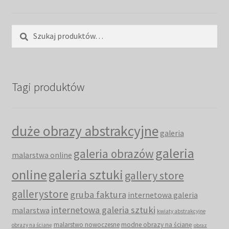
Szukaj:
Szukaj
Tagi produktów
duże obrazy abstrakcyjne
galeria
galeria
galeria obrazów
malarstwa online
online
galeria sztuki
gallery store
gallerystore
gruba faktura
internetowa galeria
internetowa galeria sztuki
malarstwa
kwiaty abstrakcyjne
malarstwo nowoczesne
modne obrazy na ścianę
obrazy na ścianę
obraz