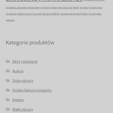
wystawa zbiorowa malarstwa
wystawy malarstwa klub na Hożej
wystawy malarstwa
prywatne
włodzimierz Fruczek polskie graffitti
zaopatrzenie plastyków
Światosław
nowicki
Kategorie produktów
Akty i postacie
Aukcja
Duże obrazy
Gruba faktura impasto
Kwiaty
Małe obrazy