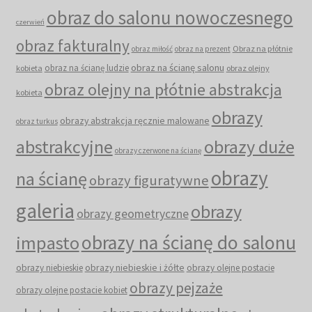
obraz do salonu nowoczesnego
czerwień
obraz fakturalny
Obraz na płótnie
obraz miłość
obraz na prezent
obraz na ścianę salonu
obraz na ścianę ludzie
kobieta
obraz olejny
obraz olejny na płótnie abstrakcja
kobieta
obrazy
obrazy abstrakcja ręcznie malowane
obraz turkus
abstrakcyjne
obrazy duże
obrazy czerwone na ścianę
obrazy
na ścianę
obrazy figuratywne
galeria
obrazy
obrazy geometryczne
obrazy na ścianę do salonu
impasto
obrazy niebieskie i żółte
obrazy niebieskie
obrazy olejne postacie
obrazy pejzaże
obrazy olejne postacie kobiet