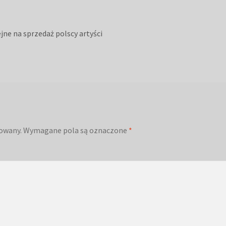
jne na sprzedaż polscy artyści
kowany.
Wymagane pola są oznaczone
*