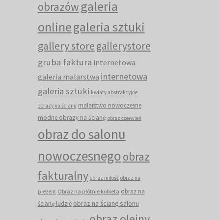
galeria
obrazów
online
galeria sztuki
gallery store
gallerystore
gruba faktura
internetowa
internetowa
galeria malarstwa
galeria sztuki
kwiaty abstrakcyjne
malarstwo nowoczesne
obrazy na ścianę
modne obrazy na ścianę
obraz czerwień
obraz do salonu
nowoczesnego
obraz
fakturalny
obraz miłość
obraz na
obraz na
Obraz na płótnie kobieta
prezent
obraz na ścianę salonu
ścianę ludzie
obraz olejny