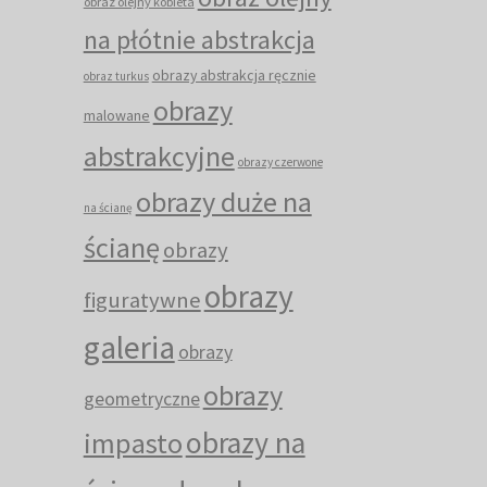
obraz olejny kobieta
na płótnie abstrakcja
obrazy abstrakcja ręcznie
obraz turkus
obrazy
malowane
abstrakcyjne
obrazy czerwone
obrazy duże na
na ścianę
ścianę
obrazy
obrazy
figuratywne
galeria
obrazy
obrazy
geometryczne
obrazy na
impasto