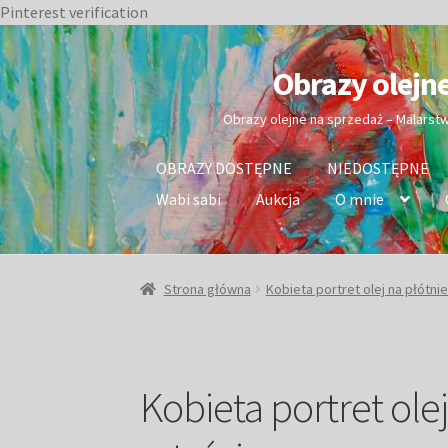
Pinterest verification
Przejdź
Przejdź
do
do
Obrazy olejn
nawigacji
treści
Obrazy olejne na sprzedaż – Malarst
OBRAZY DOSTĘPNE
NIEDOSTĘPNE
Wabi sabi
Aukcja
O mnie
Strona główna
Kobieta portret olej na płótni
Kobieta portret ole